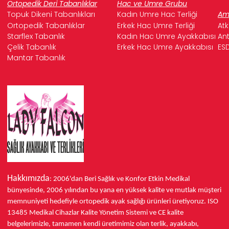
Ortopedik Deri Tabanlıklar
Hac ve Umre Grubu
Topuk Dikeni Tabanlıkları
Kadın Umre Hac Terliği
Ame
Ortopedik Tabanlıklar
Erkek Hac Umre Terliği
Atk
Starflex Tabanlık
Kadın Hac Umre Ayakkabısı
Ant
Çelik Tabanlık
Erkek Hac Umre Ayakkabısı
ESD
Mantar Tabanlık
Hakkımızda
: 2006'dan Beri Sağlık ve Konfor
Etkin Medikal
bünyesinde,
2006 yılından bu yana
en yüksek kalite ve mutlak müşteri
memnuniyeti hedefiyle ortopedik ayak sağlığı ürünleri üretiyoruz.
ISO
13485
Medikal Cihazlar Kalite Yönetim Sistemi ve
CE
kalite
belgelerimizle, tamamen kendi üretimimiz olan terlik, ayakkabı,