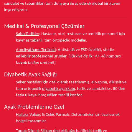
sandalet ve tabanlıkları
tüm dünyaya ihraç ederek
global bir güven
inşa ediyoruz.
Medikal & Profesyonel Çözümler
Sabo Terlikler
:
Hastane, otel, restoran ve temizlik personeli için
kaymaz tabanlı, tam ortopedik modeller.
Ameliyathane Terlikleri
:
Antistatik ve ESD özellikli, sterile
edilebilir profesyonel ürünler.
(Türkiye'de ilk: 47-48 numara
büyük beden üretimi!)
Diyabetik Ayak Sağlığı
Şeker hastaları için özel olarak tasarlanmış, el yapımı, dikişsiz ve
tam ortopedik
diyabetik ayakkabı
, terlik ve sandaletler.
80'den
fazla ülkeye
ihraç edilen tescilli konfor.
Ayak Problemlerine Özel
Halluks Valgus
& Çekiç Parmak:
Deformiteler için özel esnek
bölgeli tasarımlar.
Topuk Dikeni
:
Silikon destekli, ağrı hafifletici terlik ve