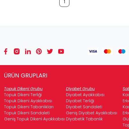
1
ÜRÜN GRUPLARI
Topuk Dikeni Grubu
Diyabet Grubu
Sab
Topuk Dikeni Terliği
Diyabet Ayakkabısı
Kad
Topuk Dikeni Ayakkabısı
Diyabet Terliği
Erk
Topuk Dikeni Tabanlıkları
Diyabet Sandaleti
Kad
Topuk Dikeni Sandaleti
Geniş Diyabet Ayakkabısı
Erk
Geniş Topuk Dikeni Ayakkabısı
Diyabetik Tabanlık
Güv
Top