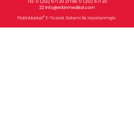
TEL: 0 (212) 671 20 21 Fax: 0 (212) 671 20
22
info
@etkinmedikal.com
®
PlatinMarket
E-Ticaret Sistemi
İle Hazırlanmıştır.