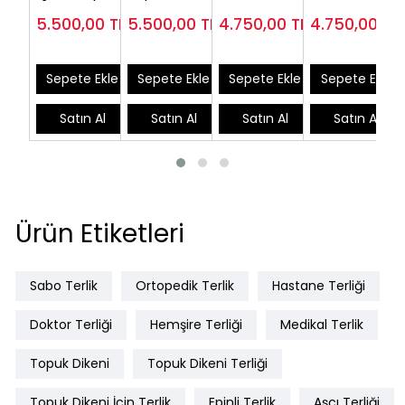
Terlik Kadın
Diyabetik
Uygun Sabo
Medikal
5.500,00
TL
5.500,00
TL
4.750,00
TL
4.750,00
TL
EPTODT165F
Terlik
Terlik EPT202S
EPT222B
EPTODT160J
Sepete Ekle
Sepete Ekle
Sepete Ekle
Sepete Ekle
Satın Al
Satın Al
Satın Al
Satın Al
Ürün Etiketleri
Sabo Terlik
Ortopedik Terlik
Hastane Terliği
Doktor Terliği
Hemşire Terliği
Medikal Terlik
Topuk Dikeni
Topuk Dikeni Terliği
Topuk Dikeni İçin Terlik
Epinli Terlik
Aşçı Terliği