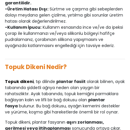
garantilidir.
-Üretim Hatası Dışı:
Sürtme ve çarpma gibi sebeplerden
dolayı meydana gelen çizilme, yırtılma gibi sorunlar üretim
hatası olarak değerlendirilmez.
-Kullanım İpucu:
Kullanım esnasında ince ve/ve da ipeksi
çorap ile kullanmanızı ve/veya silikonlu bölgeyi hafifçe
pudralamanız, çorabınızın silikona yapışmasını ve
ayağınızda katlanmasını engellediği için tavsiye ederiz.
Topuk Dikeni Nedir?
Topuk dikeni
, tıp dilinde
plantar fasiit
olarak bilinen, ayak
tabanında şiddetli ağrıya neden olan yaygın bir
rahatsızlıktır. Ayak tabanında, topuk kemiğini parmaklara
bağlayan kalın ve lifli bir bağ dokusu olan
plantar
fasya
bulunur. Bu bağ dokusu, ayağın kemerini destekler
ve yürüme, koşma gibi hareketlerde önemli bir rol oynar.
Topuk dikeni, plantar fasyanın
aşırı zorlanması,
gerilmesi veya iltihaplanması
sonucunda ortaya çıkar.