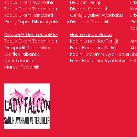
Topuk Dikeni Ayakkabısı
Diyabet Terliği
Erk
Topuk Dikeni Tabanlıkları
Diyabet Sandaleti
Kad
Topuk Dikeni Sandaleti
Geniş Diyabet Ayakkabısı
Erk
Geniş Topuk Dikeni Ayakkabısı
Diyabetik Tabanlık
Güv
Top
Ortopedik Deri Tabanlıklar
Hac ve Umre Grubu
Topuk Dikeni Tabanlıkları
Kadın Umre Hac Terliği
Ame
Ortopedik Tabanlıklar
Erkek Hac Umre Terliği
Atk
Starflex Tabanlık
Kadın Hac Umre Ayakkabısı
Ant
Çelik Tabanlık
Erkek Hac Umre Ayakkabısı
ESD
Mantar Tabanlık