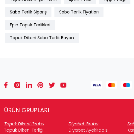
Sabo Terlik Sipariş
Sabo Terlik Fiyatları
Epin Topuk Terlikleri
Topuk Dikeni Sabo Terlik Bayan
ÜRÜN GRUPLARI
Topuk Dikeni Grubu
Diyabet Grubu
Sab
Topuk Dikeni Terliği
Diyabet Ayakkabısı
Kad