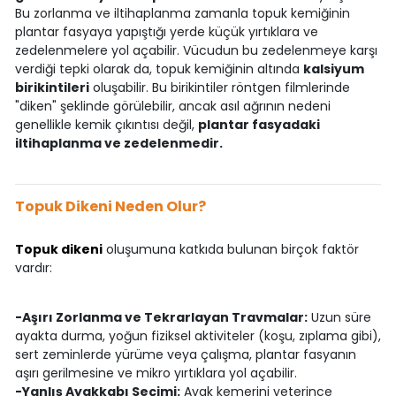
Bu zorlanma ve iltihaplanma zamanla topuk kemiğinin
plantar fasyaya yapıştığı yerde küçük yırtıklara ve
zedelenmelere yol açabilir. Vücudun bu zedelenmeye karşı
verdiği tepki olarak da, topuk kemiğinin altında
kalsiyum
birikintileri
oluşabilir. Bu birikintiler röntgen filmlerinde
"diken" şeklinde görülebilir, ancak asıl ağrının nedeni
genellikle kemik çıkıntısı değil,
plantar fasyadaki
iltihaplanma ve zedelenmedir.
Topuk Dikeni Neden Olur?
Topuk dikeni
oluşumuna katkıda bulunan birçok faktör
vardır:
-Aşırı Zorlanma ve Tekrarlayan Travmalar:
Uzun süre
ayakta durma, yoğun fiziksel aktiviteler (koşu, zıplama gibi),
sert zeminlerde yürüme veya çalışma, plantar fasyanın
aşırı gerilmesine ve mikro yırtıklara yol açabilir.
-Yanlış Ayakkabı Seçimi:
Ayak kemerini yeterince