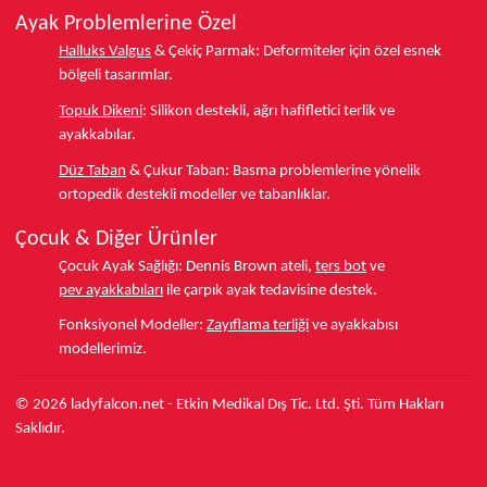
Ayak Problemlerine Özel
Halluks Valgus
& Çekiç Parmak:
Deformiteler için özel esnek
bölgeli tasarımlar.
Topuk Dikeni
:
Silikon destekli, ağrı hafifletici terlik ve
ayakkabılar.
Düz Taban
& Çukur Taban:
Basma problemlerine yönelik
ortopedik destekli modeller ve tabanlıklar.
Çocuk & Diğer Ürünler
Çocuk Ayak Sağlığı:
Dennis Brown ateli,
ters bot
ve
pev ayakkabıları
ile çarpık ayak tedavisine destek.
Fonksiyonel Modeller:
Zayıflama terliği
ve ayakkabısı
modellerimiz.
© 2026 ladyfalcon.net - Etkin Medikal Dış Tic. Ltd. Şti. Tüm Hakları
Saklıdır.