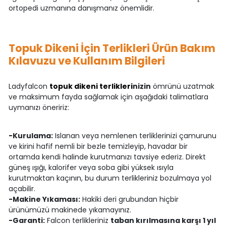
ortopedi uzmanına danışmanız önemlidir.
Topuk Dikeni İçin Terlikleri Ürün Bakım
Kılavuzu ve Kullanım Bilgileri
Ladyfalcon
topuk dikeni terlikleri
nizin
ömrünü uzatmak
ve maksimum fayda sağlamak için aşağıdaki talimatlara
uymanızı öneririz:
-Kurulama:
Islanan veya nemlenen terliklerinizi çamurunu
ve kirini hafif nemli bir bezle temizleyip, havadar bir
ortamda kendi halinde kurutmanızı tavsiye ederiz. Direkt
güneş ışığı, kalorifer veya soba gibi yüksek ısıyla
kurutmaktan kaçının, bu durum terlikleriniz bozulmaya yol
açabilir.
-Makine Yıkaması:
Hakiki deri grubundan hiçbir
ürünümüzü makinede yıkamayınız.
-Garanti:
Falcon terlikleriniz
taban kırılmasına karşı 1 yıl