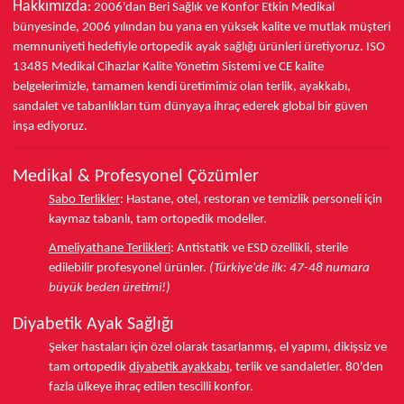
Hakkımızda
: 2006'dan Beri Sağlık ve Konfor
Etkin Medikal
bünyesinde,
2006 yılından bu yana
en yüksek kalite ve mutlak müşteri
memnuniyeti hedefiyle ortopedik ayak sağlığı ürünleri üretiyoruz.
ISO
13485
Medikal Cihazlar Kalite Yönetim Sistemi ve
CE
kalite
belgelerimizle, tamamen kendi üretimimiz olan terlik, ayakkabı,
sandalet ve tabanlıkları
tüm dünyaya ihraç ederek
global bir güven
inşa ediyoruz.
Medikal & Profesyonel Çözümler
Sabo Terlikler
:
Hastane, otel, restoran ve temizlik personeli için
kaymaz tabanlı, tam ortopedik modeller.
Ameliyathane Terlikleri
:
Antistatik ve ESD özellikli, sterile
edilebilir profesyonel ürünler.
(Türkiye'de ilk: 47-48 numara
büyük beden üretimi!)
Diyabetik Ayak Sağlığı
Şeker hastaları için özel olarak tasarlanmış, el yapımı, dikişsiz ve
tam ortopedik
diyabetik ayakkabı
, terlik ve sandaletler.
80'den
fazla ülkeye
ihraç edilen tescilli konfor.