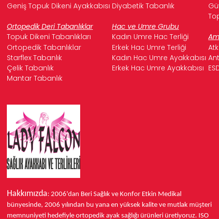
Geniş Topuk Dikeni Ayakkabısı
Diyabetik Tabanlık
Güv
Top
Ortopedik Deri Tabanlıklar
Hac ve Umre Grubu
Topuk Dikeni Tabanlıkları
Kadın Umre Hac Terliği
Ame
Ortopedik Tabanlıklar
Erkek Hac Umre Terliği
Atk
Starflex Tabanlık
Kadın Hac Umre Ayakkabısı
Ant
Çelik Tabanlık
Erkek Hac Umre Ayakkabısı
ESD
Mantar Tabanlık
Hakkımızda
: 2006'dan Beri Sağlık ve Konfor
Etkin Medikal
bünyesinde,
2006 yılından bu yana
en yüksek kalite ve mutlak müşteri
memnuniyeti hedefiyle ortopedik ayak sağlığı ürünleri üretiyoruz.
ISO