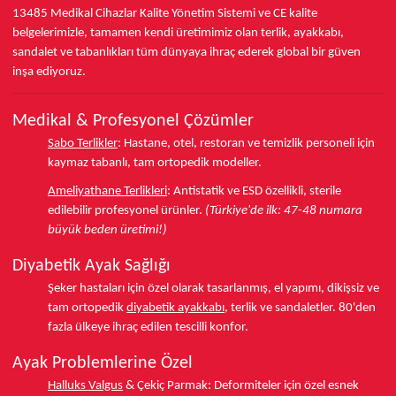
13485
Medikal Cihazlar Kalite Yönetim Sistemi ve
CE
kalite
belgelerimizle, tamamen kendi üretimimiz olan terlik, ayakkabı,
sandalet ve tabanlıkları
tüm dünyaya ihraç ederek
global bir güven
inşa ediyoruz.
Medikal & Profesyonel Çözümler
Sabo Terlikler
:
Hastane, otel, restoran ve temizlik personeli için
kaymaz tabanlı, tam ortopedik modeller.
Ameliyathane Terlikleri
:
Antistatik ve ESD özellikli, sterile
edilebilir profesyonel ürünler.
(Türkiye'de ilk: 47-48 numara
büyük beden üretimi!)
Diyabetik Ayak Sağlığı
Şeker hastaları için özel olarak tasarlanmış, el yapımı, dikişsiz ve
tam ortopedik
diyabetik ayakkabı
, terlik ve sandaletler.
80'den
fazla ülkeye
ihraç edilen tescilli konfor.
Ayak Problemlerine Özel
Halluks Valgus
& Çekiç Parmak:
Deformiteler için özel esnek