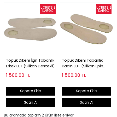
Topuk Dikeni İçin Tabanlık
Topuk Dikeni Tabanlık
Erkek EET (Silikon Destekli)
Kadın EBT (Silikon Epin
Destekli)
1.500,00
TL
1.500,00
TL
Sepete Ekle
Sepete Ekle
Satın Al
Satın Al
Bu aramada toplam
2
ürün listeleniyor.