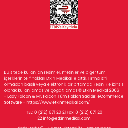
Bu sitede kullanılan resimler, metinler ve diğer tüm
içeriklerin telif hakları Etkin Medikal' e aittir. Firma izni
olmadan basılı veya elektronik bir ortamda kesinlikle izinsiz
olarak kullanılamaz ve çoğaltılamaz.
© Etkin Medikal 2006
- Lady Falcon & Mr. Falcon Tüm Hakları Saklıdır. eCommerce
Software -
https://www.etkinmedikal.com/
TEL: 0 (212) 671 20 21 Fax: 0 (212) 671 20
22
info
@etkinmedikal.com
®