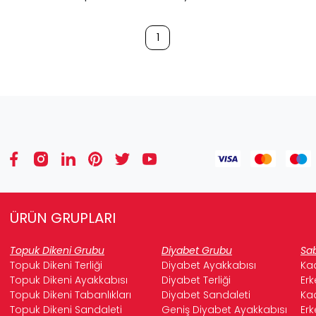
1
ÜRÜN GRUPLARI
Topuk Dikeni Grubu
Diyabet Grubu
Sab
Topuk Dikeni Terliği
Diyabet Ayakkabısı
Kad
Topuk Dikeni Ayakkabısı
Diyabet Terliği
Erk
Topuk Dikeni Tabanlıkları
Diyabet Sandaleti
Kad
Topuk Dikeni Sandaleti
Geniş Diyabet Ayakkabısı
Erk