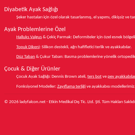
Diyabetik Ayak Sağlığı
Şeker hastaları için özel olarak tasarlanmış, el yapımı, dikişsiz ve 
Ayak Problemlerine Özel
Halluks Valgus
& Çekiç Parmak:
Deformiteler için özel esnek bölgeli
Topuk Dikeni
:
Silikon destekli, ağrı hafifletici terlik ve ayakkabılar.
Düz Taban
& Çukur Taban:
Basma problemlerine yönelik ortopedik d
Çocuk & Diğer Ürünler
Çocuk Ayak Sağlığı:
Dennis Brown ateli,
ters bot
ve
pev ayakkabılar
Fonksiyonel Modeller:
Zayıflama terliği
ve ayakkabısı modellerimiz
© 2026 ladyfalcon.net - Etkin Medikal Dış Tic. Ltd. Şti. Tüm Hakları Saklıdı