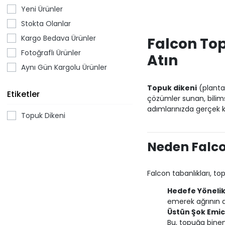
Yeni Ürünler
Stokta Olanlar
Kargo Bedava Ürünler
Falcon Top
Fotoğraflı Ürünler
Atın
Aynı Gün Kargolu Ürünler
Topuk dikeni
(plantar
Etiketler
çözümler sunan, bilims
adımlarınızda gerçek 
Topuk Dikeni
Neden Falco
Falcon tabanlıkları, t
Hedefe Yönelik
emerek ağrının a
Üstün Şok Emici
Bu, topuğa binen