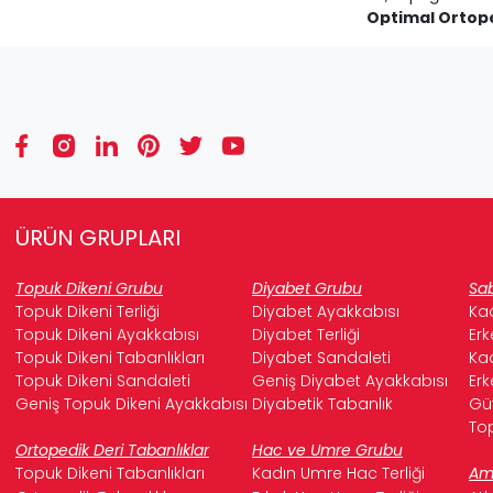
Optimal Ortop
dağılmasını sağla
destek, duruş bo
Nefes Alan ve 
minimize eden öz
Her Ayakkabıya
hatta botlarınız
Dayanıklı ve U
süreli kullanımda
ÜRÜN GRUPLARI
Topuk Dikeni
Topuk Dikeni Grubu
Diyabet Grubu
Sab
Topuk Dikeni Terliği
Diyabet Ayakkabısı
Kad
Falcon Topuk Dikeni Ta
Topuk Dikeni Ayakkabısı
Diyabet Terliği
Erk
Topuk Dikeni Tabanlıkları
Diyabet Sandaleti
Kad
Mevcut ayakkabını
Topuk Dikeni Sandaleti
Geniş Diyabet Ayakkabısı
Erk
Falcon Topuk Dik
Geniş Topuk Dikeni Ayakkabısı
Diyabetik Tabanlık
Güv
Ayakkabınızın i
Top
Ortopedik Deri Tabanlıklar
Hac ve Umre Grubu
Ağrısız Yarı
Topuk Dikeni Tabanlıkları
Kadın Umre Hac Terliği
Ame