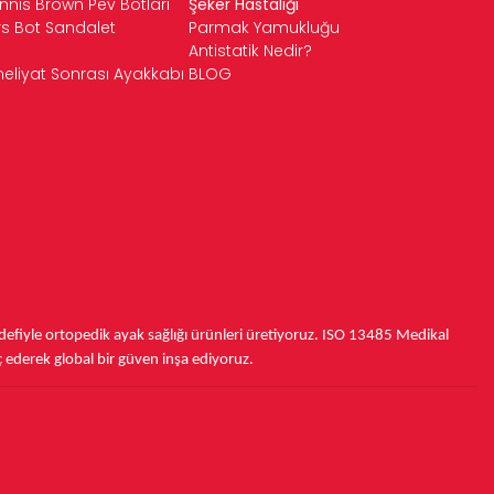
nnis Brown Pev Botları
Şeker Hastalığı
rın. Uzmanlar tarafından önerilen, binlerce kişinin memnuniyetle
rs Bot Sandalet
Parmak Yamukluğu
e hareket etmenin keyfini yeniden keşfedin.
Antistatik Nedir?
esteği sağlayın!
eliyat Sonrası Ayakkabı
BLOG
fiyle ortopedik ayak sağlığı ürünleri üretiyoruz.
ISO 13485
Medikal
ç ederek
global bir güven inşa ediyoruz.