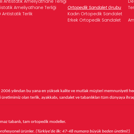
ılı Antistatik Ameliyathane Terliği
De
Tabanlıkları
ile ağrılı adımlara son verin ve hayatın tadını çıka
istatik Ameliyathane Terliği
Ortopedik Sandalet Grubu
Te
anlıklar sayesinde, topuk dikeni ağrılarınızla vedalaşın ve özgürc
 Antistatik Terlik
Kadın Ortopedik Sandalet
uk Dikeni Tabanlığı
edinerek ayaklarınıza hak ettiği konforu ve d
Erkek Ortopedik Sandalet
Am
,
2006 yılından bu yana
en yüksek kalite ve mutlak müşteri memnuniyeti hede
üretimimiz olan terlik, ayakkabı, sandalet ve tabanlıkları
tüm dünyaya ihra
aymaz tabanlı, tam ortopedik modeller.
r profesyonel ürünler.
(Türkiye'de ilk: 47-48 numara büyük beden üretimi!)