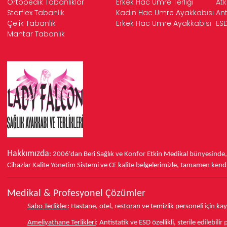
Ortopedik Tabanlıklar
Erkek Hac Umre Terliği
Atk
Falcon
Topuk Dikeni 
Starflex Tabanlık
Kadın Hac Umre Ayakkabısı
Ant
kullandığı bu özel tab
Çelik Tabanlık
Erkek Hac Umre Ayakkabısı
ESD
Hemen bir
Falcon Top
Mantar Tabanlık
Hakkımızda
: 2006'dan Beri Sağlık ve Konfor
Etkin Medikal bünyesinde
Cihazlar Kalite Yönetim Sistemi ve
CE
kalite belgelerimizle, tamamen kendi 
Medikal & Profesyonel Çözümler
Sabo Terlikler
:
Hastane, otel, restoran ve temizlik personeli için k
Ameliyathane Terlikleri
:
Antistatik ve ESD özellikli, sterile edilebili