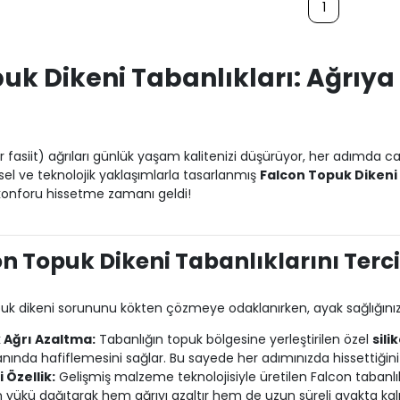
1
uk Dikeni Tabanlıkları: Ağrıya
 fasiit) ağrıları günlük yaşam kalitenizi düşürüyor, her adımda ca
el ve teknolojik yaklaşımlarla tasarlanmış
Falcon Topuk Dikeni 
konforu hissetme zamanı geldi!
n Topuk Dikeni Tabanlıklarını Terci
opuk dikeni sorununu kökten çözmeye odaklanırken, ayak sağlığını
 Ağrı Azaltma:
Tabanlığın topuk bölgesine yerleştirilen özel
sili
nında hafiflemesini sağlar. Bu sayede her adımınızda hissettiğiniz
 Özellik:
Gelişmiş malzeme teknolojisiyle üretilen Falcon tabanlık
 yükü dağıtarak hem ağrıyı azaltır hem de uzun süreli ayakta ka