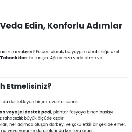
 Veda Edin, Konforlu Adımlar
nınızı mı yakıyor? Falcon olarak, bu yaygın rahatsızlığa özel
Tabanlıkları
ile tanışın. Ağrılarınıza veda etme ve
h Etmelisiniz?
zı da destekleyen birçok avantaj sunar:
kon veya jel destek pedi
, plantar fasyaya binen baskıyı
 rahatsızlık büyük ölçüde azalır.
ları, her adımda oluşan darbeyi ve şoku etkili bir şekilde emer.
lma veya yürüme durumlarında konforu artırır.