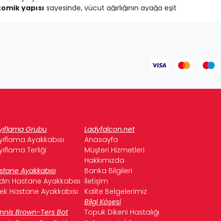
omik yapısı
sayesinde, vücut ağırlığının ayağa eşit
ltihaplanma süreci hızla iyileşir. Ayrıca, ayak anatomisine uygun
nlıkları
, ayağın nefes almasını sağlayan ve terlemeyi
erken, gün boyu hijyenik ve ferah bir kullanım sunar.
banlıkları, günlük ayakkabılarınızdan spor ayakkabılarınıza,
abılarınızdan vazgeçmeden konforu yaşayabilirsiniz.
ıkları, günlük kullanıma ve basınca dayanıklı yapıdadır. Uzun
yıflama Grubu
Ladyfalcon.net
yıflama Ayakkabısı
Anasayfa
yıflama Terliği
Müşteri Hizmetleri
Hakkımızda
stane Ayakkabısı
Banka Bilgileri
uk kısmına denk gelecek şekilde yerleştirin.
dın Hastane Ayakkabısı
İletişim
.
kek Hastane Ayakkabısı
Kalite Belgelerimiz
Bilgi Köşesi
nnis Brown-Ters Bot
Topuk Dikeni Hastalığı