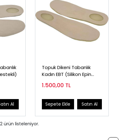
Tabanlık
Topuk Dikeni Tabanlık
Destekli)
Kadın EBT (Silikon Epin
Destekli)
1.500,00
TL
Satın Al
Sepete Ekle
Satın Al
2
ürün listeleniyor.