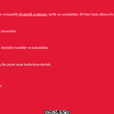
tam ortopedik
diyabetik ayakkabı
, terlik ve sandaletler.
80'den fazla ülkeye
ihr
 tasarımlar.
estekli modeller ve tabanlıklar.
ı
ile çarpık ayak tedavisine destek.
.
r.