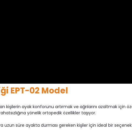
iği EPT-02 Model
olan kişilerin ayak konforunu artırmak ve ağrılarını azaltmak için öz
ahatsızlığına yönelik ortopedik özellikler taşıyor.
ya uzun süre ayakta durması gereken kişiler için ideal bir seçenek o