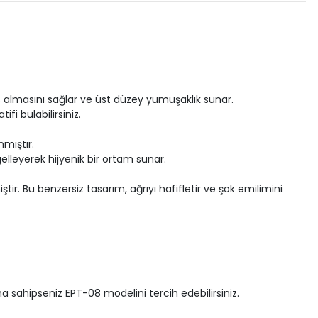
es almasını sağlar ve üst düzey yumuşaklık sunar.
fi bulabilirsiniz.
nmıştır.
gelleyerek hijyenik bir ortam sunar.
tir. Bu benzersiz tasarım, ağrıyı hafifletir ve şok emilimini
na sahipseniz EPT-08 modelini tercih edebilirsiniz.