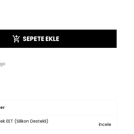
SEPETE EKLE
rgo
ler
ek EET (Silikon Destekli)
İncele