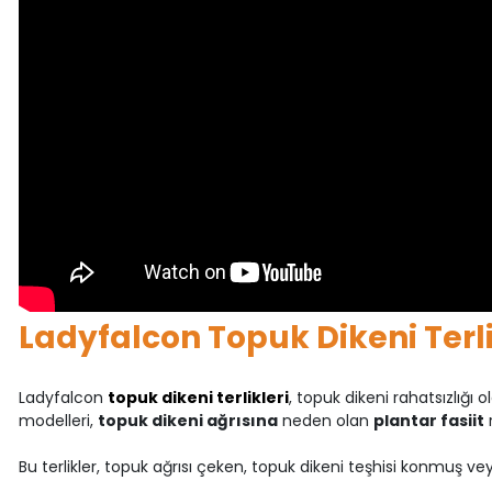
Ladyfalcon Topuk Dikeni Terl
Ladyfalcon
topuk dikeni terlikleri
, topuk dikeni rahatsızlığı 
modelleri,
topuk dikeni ağrısına
neden olan
plantar fasiit
r
Bu terlikler, topuk ağrısı çeken, topuk dikeni teşhisi konmuş ve