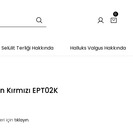
0
Selülit Terliği Hakkında
Halluks Valgus Hakkında
an Kırmızı EPT02K
ri için
tıklayın.