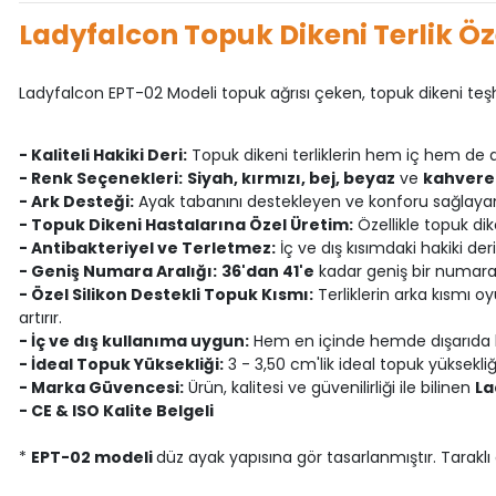
Ladyfalcon Topuk Dikeni Terlik Öze
Ladyfalcon EPT-02 Modeli topuk ağrısı çeken, topuk dikeni teşhisi
- Kaliteli Hakiki Deri:
Topuk dikeni terliklerin hem iç hem de d
- Renk Seçenekleri:
Siyah, kırmızı, bej, beyaz
ve
kahvere
- Ark Desteği:
Ayak tabanını destekleyen ve konforu sağlayan 
- Topuk Dikeni Hastalarına Özel Üretim:
Özellikle topuk dik
- Antibakteriyel ve Terletmez:
İç ve dış kısımdaki hakiki der
- Geniş Numara Aralığı:
36'dan 41'e
kadar geniş bir numara 
- Özel Silikon Destekli Topuk Kısmı:
Terliklerin arka kısmı 
artırır.
- İç ve dış kullanıma uygun:
Hem en içinde hemde dışarıda 
- İdeal Topuk Yüksekliği:
3 - 3,50 cm'lik ideal topuk yüksekli
- Marka Güvencesi:
Ürün, kalitesi ve güvenilirliği ile bilinen
La
- CE & ISO Kalite Belgeli
*
EPT-02 modeli
düz ayak yapısına gör tasarlanmıştır. Taraklı