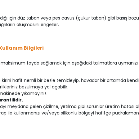
ığı için düz taban veya pes cavus (çukur taban) gibi basış bozuklu
ğrıların oluşmasını engeller.
Kullanım Bilgileri
aksimum fayda sağlamak için aşağıdaki talimatlara uymanızı ö
rini hafif nemli bir bezle temizleyip, havadar bir ortamda kendi h
ikleriniz bozulmaya yol açabilir.
makinede yıkamayınız.
rantilidir.
ı meydana gelen çizilme, yırtılma gibi sorunlar üretim hatası ol
p ile kullanmanızı ve/veya silikonlu bölgeyi hafifçe pudralamanı