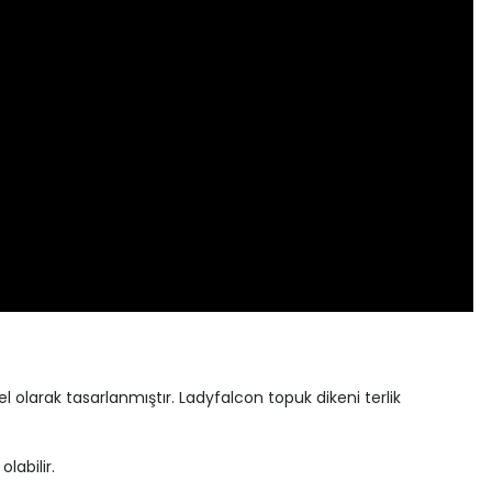
el olarak tasarlanmıştır. Ladyfalcon topuk dikeni terlik
labilir.