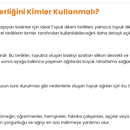
erliğini Kimler Kullanmalı?
ayan kadınlar için ideal.Topuk dikeni terlikleri, yalnızca topuk d
el terliklerin kimler tarafından kullanılabileceğini daha detaylı açı
lardır. Bu terlikler, topukta oluşan baskıyı azaltan silikon destekli ve
an sonra ayağa kalkınca yaşanan ağrılarda büyük rahatlama sağlar
 süre durulması gibi nedenlerle oluşan topuk ağrıları için bu terl
neğin; öğretmenler, hemşireler, fabrika çalışanları, aşçılar veya
an yorgunluğu ve ağrıyı en aza indirmeye yardımcı olur.