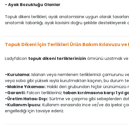
- Ayak Bozukluğu Olanlar
Topuk dikeni terlikleri, ayak anatomisine uygun olarak tasarland
anatomik tabanlığı, ayak kavisini doğru şekilde destekleyerek a
Topuk Dikeni İçin Terlikleri Ürün Bakım Kılavuzu ve 
Ladyfalcon
topuk dikeni terliklerinizin
ömrünü uzatmak ve m
-Kurulama:
Islanan veya nemlenen terliklerinizi çamurunu ve ki
veya soba gibi yüksek ısıyla kurutmaktan kaçının, bu durum terl
-Makine Yıkaması:
Hakiki deri grubundan hiçbir ürünümüzü 
-Garanti:
Falcon terlikleriniz
taban kırılmasına karşı 1 yıl ga
-Üretim Hatası Dışı:
Sürtme ve çarpma gibi sebeplerden dolay
-Kullanım İpucu:
Kullanım esnasında ince ve/ve da ipeksi çora
engellediği için tavsiye ederiz.