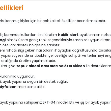
llikleri
 konmuş kişiler için bir çok kaliteli özellikler barındırmaktadır.
ış kısmında kullanılan özel üretim
hakiki deri
, ayaklarınızın nef
ngi
olmak üzere geniş renk seçenekleriyle tarzınıza uygun alternati
özel ark destek bölgesine sahiptir.
eni rahatsızlığı çeken hastaların ihtiyaçları doğrultusunda tasarla
i yapısı sayesinde antibakteriyel özelliğe sahiptir ve terlemeyi en
aralığında üretim yapılmaktadır.
oyulmuş ve
topuk dikeni hastalarına özel silikon
ile desteklenmiş
kullanıma uygundur.
ği, ayak yapısına uygun bir destek sağlar.
dyfalcon
markasına aittir.
 ayak yapısına sahipseniz EPT-04 modeli Etli ve şiş bir ayak yapısı