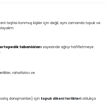
ikeni teşhisi konmuş kişiler için değil, aynı zamanda topuk ve
klayalım:
ortopedik tabanlıkları
sayesinde ağrıyı hafifletmeye
.
ikler, rahatlatıcı ve
 satış danışmanları) için
topuk dikeni terlikleri
oldukça