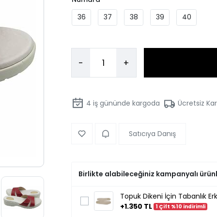
36
37
38
39
40
-
+
4
iş gününde kargoda
Ücretsiz Ka
Satıcıya Danış
Birlikte alabileceğiniz kampanyalı ürün
Topuk Dikeni İçin Tabanlık Erk
+1.350 TL
1 Çift %10 indirimli