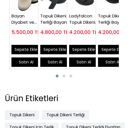
Bayan
Topuk Dikeni
Ladyfalcon
Topuk Dikeni
Diyabet ve
Terliği Bayan
Topuk Dikeni
Terliği Bayan
Topuk Dikeni
Siyah EPT08S
Terliği Siyah
Siyah EPT02S
5.500,00
TL
4.800,00
TL
4.200,00
TL
4.200,00
TL
Terliği Bej
( En Çok
EPT04S (En
(En Çok
EPTODT165J
Satanlar)
Çok Tavsiye)
Satılan
Model)
Sepete Ekle
Sepete Ekle
Sepete Ekle
Sepete Ekle
Satın Al
Satın Al
Satın Al
Satın Al
Ürün Etiketleri
Topuk Dikeni
Topuk Dikeni Terliği
Topuk Dikeni İçin Terlik
Topuk Dikeni Terliği Fiyatları