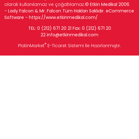
olarak kullanılamaz ve çoğaltılamaz.
© Etkin Medikal 2006
- Lady Falcon & Mr. Falcon Tüm Hakları Saklıdır. eCommerce
Software -
https://www.etkinmedikal.com/
TEL: 0 (212) 671 20 21 Fax: 0 (212) 671 20
22
info
@etkinmedikal.com
®
PlatinMarket
E-Ticaret Sistemi
İle Hazırlanmıştır.