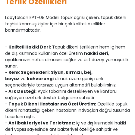
Terlik Özellikleri
Ladyfalcon EPT-08 Modeli topuk ağrısı çeken, topuk dikeni
teşhisi konmuş kişiler için bir çok kaliteli özellikler
barındırmaktadır.
- Kaliteli Hakiki Deri:
Topuk dikeni terliklerin hem iç hem
de dış kısmında kullanılan özel üretim
hakiki deri
,
ayaklarınızın nefes almasını sağlar ve üst düzey yumuşaklık
sunar.
- Renk Seçenekleri:
Siyah, kırmızı, bej,
beyaz
ve
kahverengi
olmak üzere geniş renk
seçenekleriyle tarzınıza uygun alternatifi bulabilirsiniz.
- Ark Desteği:
Ayak tabanını destekleyen ve konforu
sağlayan özel ark destek bölgesine sahiptir.
- Topuk Dikeni Hastalarına Özel Üretim:
Özellikle topuk
dikeni rahatsızlığı çeken hastaların ihtiyaçları doğrultusunda
tasarlanmıştır.
- Antibakteriyel ve Terletmez:
İç ve dış kısımdaki hakiki
deri yapısı sayesinde antibakteriyel özelliğe sahiptir ve