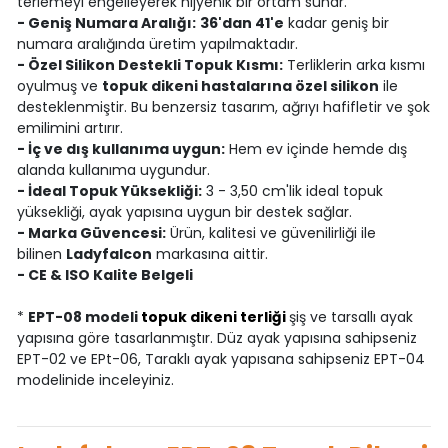
terlemeyi engelleyerek hijyenik bir ortam sunar.
- Geniş Numara Aralığı:
36'dan 41'e
kadar geniş bir
numara aralığında üretim yapılmaktadır.
- Özel Silikon Destekli Topuk Kısmı:
Terliklerin arka kısmı
oyulmuş ve
topuk dikeni hastalarına özel silikon
ile
desteklenmiştir. Bu benzersiz tasarım, ağrıyı hafifletir ve şok
emilimini artırır.
- İç ve dış kullanıma uygun:
Hem ev içinde hemde dış
alanda kullanıma uygundur.
- İdeal Topuk Yüksekliği:
3 - 3,50 cm'lik ideal topuk
yüksekliği, ayak yapısına uygun bir destek sağlar.
- Marka Güvencesi:
Ürün, kalitesi ve güvenilirliği ile
bilinen
Ladyfalcon
markasına aittir.
- CE & ISO Kalite Belgeli
*
EPT-08 modeli
topuk dikeni terliği
şiş ve tarsallı ayak
yapısına göre tasarlanmıştır. Düz ayak yapısına sahipseniz
EPT-02 ve EPt-06, Taraklı ayak yapısana sahipseniz EPT-04
modelinide inceleyiniz.