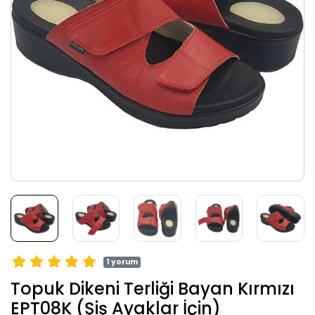
1 yorum
Topuk Dikeni Terliği Bayan Kırmızı
EPT08K (Şiş Ayaklar İçin)