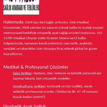
Hakkımızda
: 2006'dan Beri Sağlık ve Konfor
Etkin Medikal
bünyesinde,
2006 yılından bu yana
en yüksek kalite ve mutlak müşteri
memnuniyeti hedefiyle ortopedik ayak sağlığı ürünleri üretiyoruz.
ISO
13485
Medikal Cihazlar Kalite Yönetim Sistemi ve
CE
kalite
belgelerimizle, tamamen kendi üretimimiz olan terlik, ayakkabı,
sandalet ve tabanlıkları
tüm dünyaya ihraç ederek
global bir güven
inşa ediyoruz.
Medikal & Profesyonel Çözümler
Sabo Terlikler
:
Hastane, otel, restoran ve temizlik personeli için
kaymaz tabanlı, tam ortopedik modeller.
Ameliyathane Terlikleri
:
Antistatik ve ESD özellikli, sterile
edilebilir profesyonel ürünler.
(Türkiye'de ilk: 47-48 numara
büyük beden üretimi!)
Diyabetik Ayak Sağlığı