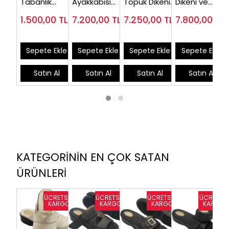
Tabanlık
Ayakkabısı
Topuk Dikeni
Dikeni ve
Kadın EBT
Kadın Siyah
Sandaleti
Halluks
1.500,00
TL
7.200,00
TL
7.250,00
TL
7.800,00
TL
(Silikon Epin
EPTA01S (En
Kadın EPT-
Valgus
Destekli)
Çok Satılan)
ODS105
Ayakkabsı
EPTHLX01
Sepete Ekle
Sepete Ekle
Sepete Ekle
Sepete Ekle
Satın Al
Satın Al
Satın Al
Satın Al
KATEGORİNİN EN ÇOK SATAN
ÜRÜNLERİ