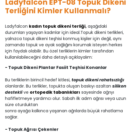
Ladyfalcon EPT-08 Topuk Dikeni
Terliğini Kimler Kullanmalı?
Ladyfalcon
kadın topuk dikeni terliği
,
aşağıdaki
durumları yaşayan kadınlar için ideal.Topuk dikeni terlikleri,
yalnızca topuk dikeni teşhisi konmuş kişiler için değil, aynı
zamanda topuk ve ayak sağlığını korumak isteyen herkes
için faydalı olabilir. Bu özel terliklerin kimler tarafından
kullanılabileceğini daha detaylı açıklayalım:
- Topuk Dikeni Plantar Fasiit Teşhisi Konanlar
Bu terliklerin birincil hedef kitlesi,
topuk dikeni rahatsızlığı
olanlardır. Bu terlikler, topukta oluşan baskıyı azaltan
silikon
destekli
ve
ortopedik tabanlıkları
sayesinde ağrıyı
hafifletmeye yardımcı olur. Sabah ilk adım ağrısı veya uzun
süre oturduktan
sonra ayağa kalkınca yaşanan ağrılarda büyük rahatlama
sağlar.
- Topuk Ağrısı Çekenler