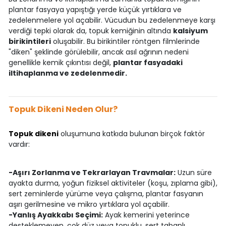
plantar fasyaya yapıştığı yerde küçük yırtıklara ve
zedelenmelere yol açabilir. Vücudun bu zedelenmeye karşı
verdiği tepki olarak da, topuk kemiğinin altında
kalsiyum
birikintileri
oluşabilir. Bu birikintiler röntgen filmlerinde
"diken" şeklinde görülebilir, ancak asıl ağrının nedeni
genellikle kemik çıkıntısı değil,
plantar fasyadaki
iltihaplanma ve zedelenmedir.
Topuk Dikeni Neden Olur?
Topuk dikeni
oluşumuna katkıda bulunan birçok faktör
vardır:
-Aşırı Zorlanma ve Tekrarlayan Travmalar:
Uzun süre
ayakta durma, yoğun fiziksel aktiviteler (koşu, zıplama gibi),
sert zeminlerde yürüme veya çalışma, plantar fasyanın
aşırı gerilmesine ve mikro yırtıklara yol açabilir.
-Yanlış Ayakkabı Seçimi:
Ayak kemerini yeterince
desteklemeyen, çok düz veya topuklu, sert tabanlı