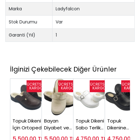
Marka
Ladyfalcon
Stok Durumu
Var
Garanti (Yıl)
1
İlginizi Çekebilecek Diğer Ürünler
Topuk Dikeni
Bayan
Topuk Dikeni
Topuk
İçin Ortopedik
Diyabet ve
Sabo Terlik
Dikenine
Terlik Kadın
Topuk Dikeni
Medikal
Uygun Sabo
5.500,00
TL
5.500,00
TL
4.750,00
TL
4.750,00
TL