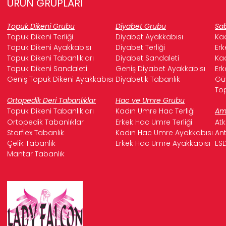
ÜRÜN GRUPLARI
Topuk Dikeni Grubu
Diyabet Grubu
Sab
Topuk Dikeni Terliği
Diyabet Ayakkabısı
Kad
Topuk Dikeni Ayakkabısı
Diyabet Terliği
Erk
Topuk Dikeni Tabanlıkları
Diyabet Sandaleti
Kad
Topuk Dikeni Sandaleti
Geniş Diyabet Ayakkabısı
Erk
Geniş Topuk Dikeni Ayakkabısı
Diyabetik Tabanlık
Güv
Top
Ortopedik Deri Tabanlıklar
Hac ve Umre Grubu
Topuk Dikeni Tabanlıkları
Kadın Umre Hac Terliği
Ame
Ortopedik Tabanlıklar
Erkek Hac Umre Terliği
Atk
Starflex Tabanlık
Kadın Hac Umre Ayakkabısı
Ant
Çelik Tabanlık
Erkek Hac Umre Ayakkabısı
ESD
Mantar Tabanlık