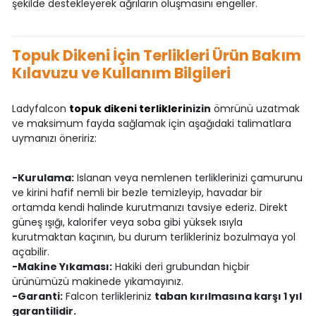
şekilde destekleyerek ağrıların oluşmasını engeller.
Topuk Dikeni İçin Terlikleri Ürün Bakım
Kılavuzu ve Kullanım Bilgileri
Ladyfalcon
topuk dikeni terlikleri
nizin
ömrünü uzatmak
ve maksimum fayda sağlamak için aşağıdaki talimatlara
uymanızı öneririz:
-Kurulama:
Islanan veya nemlenen terliklerinizi çamurunu
ve kirini hafif nemli bir bezle temizleyip, havadar bir
ortamda kendi halinde kurutmanızı tavsiye ederiz. Direkt
güneş ışığı, kalorifer veya soba gibi yüksek ısıyla
kurutmaktan kaçının, bu durum terlikleriniz bozulmaya yol
açabilir.
-Makine Yıkaması:
Hakiki deri grubundan hiçbir
ürünümüzü makinede yıkamayınız.
-Garanti:
Falcon terlikleriniz
taban kırılmasına karşı 1 yıl
garantilidir.