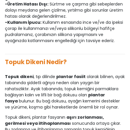
-Üretim Hatası Dışı:
Sürtme ve çarpma gibi sebeplerden
dolayı meydana gelen çizilme, yırtılma gibi sorunlar üretim
hatası olarak değerlendirilmez.
-Kullanım İpucu:
Kullanım esnasında ince ve/ve da ipeksi
çorap ile kullanmanızı ve/veya silikonlu bölgeyi hafifçe
pudralamanız, çorabınızın silikona yapışmasını ve
ayağınızda katlanmasını engellediği için tavsiye ederiz.
Topuk Dikeni Nedir?
Topuk dikeni
, tıp dilinde
plantar fasiit
olarak bilinen, ayak
tabanında şiddetli ağrıya neden olan yaygın bir
rahatsızlıktır. Ayak tabanında, topuk kemiğini parmaklara
bağlayan kalın ve lifli bir bağ dokusu olan
plantar
fasya
bulunur. Bu bağ dokusu, ayağın kemerini destekler
ve yürüme, koşma gibi hareketlerde önemli bir rol oynar.
Topuk dikeni, plantar fasyanın
aşırı zorlanması,
gerilmesi veya iltihaplanması
sonucunda ortaya çıkar.
Bu zorlanma ve iltihaplanma zamanla topuk kemiğinin