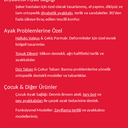
Şeker hastaları için özel olarak tasarlanmış, el yapımı, dikişsiz ve
tam ortopedik
diyabetik ayakkabı
, terlik ve sandaletler.
80'den
fazla ülkeye
ihraç edilen tescilli konfor.
Ayak Problemlerine Özel
Halluks Valgus
& Çekiç Parmak:
Deformiteler için özel esnek
bölgeli tasarımlar.
Topuk Dikeni
:
Silikon destekli, ağrı hafifletici terlik ve
ayakkabılar.
Düz Taban
& Çukur Taban:
Basma problemlerine yönelik
ortopedik destekli modeller ve tabanlıklar.
Çocuk & Diğer Ürünler
Çocuk Ayak Sağlığı:
Dennis Brown ateli,
ters bot
ve
pev ayakkabıları
ile çarpık ayak tedavisine destek.
Fonksiyonel Modeller:
Zayıflama terliği
ve ayakkabısı
modellerimiz.