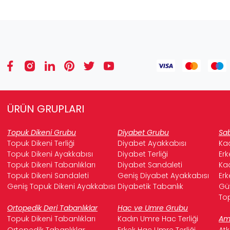
ÜRÜN GRUPLARI
Topuk Dikeni Grubu
Diyabet Grubu
Sab
Topuk Dikeni Terliği
Diyabet Ayakkabısı
Kad
Topuk Dikeni Ayakkabısı
Diyabet Terliği
Erk
Topuk Dikeni Tabanlıkları
Diyabet Sandaleti
Kad
Topuk Dikeni Sandaleti
Geniş Diyabet Ayakkabısı
Erk
Geniş Topuk Dikeni Ayakkabısı
Diyabetik Tabanlık
Güv
Top
Ortopedik Deri Tabanlıklar
Hac ve Umre Grubu
Topuk Dikeni Tabanlıkları
Kadın Umre Hac Terliği
Ame
Ortopedik Tabanlıklar
Erkek Hac Umre Terliği
Atk