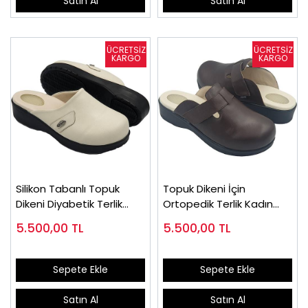
Satın Al
Satın Al
Silikon Tabanlı Topuk
Topuk Dikeni İçin
Dikeni Diyabetik Terlik
Ortopedik Terlik Kadın
EPTODT160J
EPTODT165F
5.500,00
TL
5.500,00
TL
Sepete Ekle
Sepete Ekle
Satın Al
Satın Al