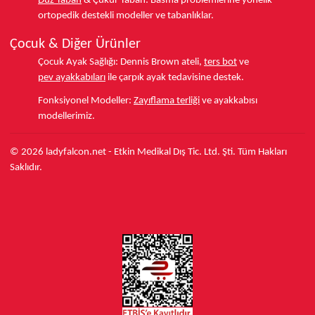
Düz Taban
& Çukur Taban:
Basma problemlerine yönelik
ortopedik destekli modeller ve tabanlıklar.
Çocuk & Diğer Ürünler
Çocuk Ayak Sağlığı:
Dennis Brown ateli,
ters bot
ve
pev ayakkabıları
ile çarpık ayak tedavisine destek.
Fonksiyonel Modeller:
Zayıflama terliği
ve ayakkabısı
modellerimiz.
© 2026 ladyfalcon.net - Etkin Medikal Dış Tic. Ltd. Şti. Tüm Hakları
Saklıdır.