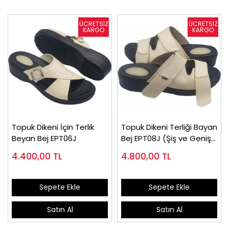
Topuk Dikeni İçin Terlik
Topuk Dikeni Terliği Bayan
Beyan Bej EPT06J
Bej EPT08J (Şiş ve Geniş
Ayaklar)
4.400,00
TL
4.800,00
TL
Sepete Ekle
Sepete Ekle
Satın Al
Satın Al