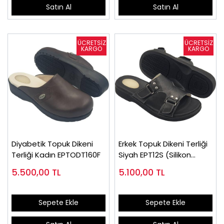
Satın Al
Satın Al
Diyabetik Topuk Dikeni
Erkek Topuk Dikeni Terliği
Terliği Kadın EPTODT160F
Siyah EPT12S (Silikon
Destekli)
5.500,00
TL
5.100,00
TL
Sepete Ekle
Sepete Ekle