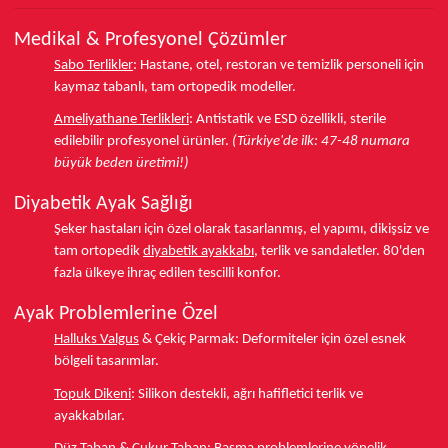
Medikal & Profesyonel Çözümler
Sabo Terlikler
:
Hastane, otel, restoran ve temizlik personeli için
kaymaz tabanlı, tam ortopedik modeller.
Ameliyathane Terlikleri
:
Antistatik ve ESD özellikli, sterile
edilebilir profesyonel ürünler.
(Türkiye'de ilk: 47-48 numara
büyük beden üretimi!)
Diyabetik Ayak Sağlığı
Şeker hastaları için özel olarak tasarlanmış, el yapımı, dikişsiz ve
tam ortopedik
diyabetik ayakkabı
, terlik ve sandaletler.
80'den
fazla ülkeye
ihraç edilen tescilli konfor.
Ayak Problemlerine Özel
Halluks Valgus
& Çekiç Parmak:
Deformiteler için özel esnek
bölgeli tasarımlar.
Topuk Dikeni
:
Silikon destekli, ağrı hafifletici terlik ve
ayakkabılar.