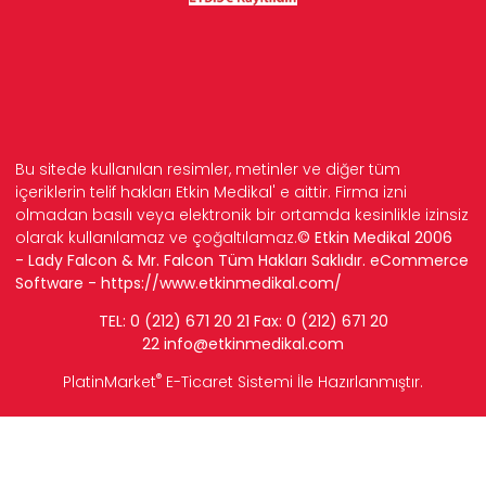
Bu sitede kullanılan resimler, metinler ve diğer tüm
içeriklerin telif hakları Etkin Medikal' e aittir. Firma izni
olmadan basılı veya elektronik bir ortamda kesinlikle izinsiz
olarak kullanılamaz ve çoğaltılamaz.
© Etkin Medikal 2006
- Lady Falcon & Mr. Falcon Tüm Hakları Saklıdır. eCommerce
Software -
https://www.etkinmedikal.com/
TEL: 0 (212) 671 20 21 Fax: 0 (212) 671 20
22
info
@etkinmedikal.com
®
PlatinMarket
E-Ticaret Sistemi
İle Hazırlanmıştır.