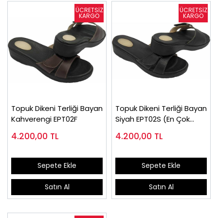
Topuk Dikeni Terliği Bayan
Topuk Dikeni Terliği Bayan
Kahverengi EPT02F
Siyah EPT02S (En Çok
Satılan Model)
4.200,00
TL
4.200,00
TL
Sepete Ekle
Sepete Ekle
Satın Al
Satın Al