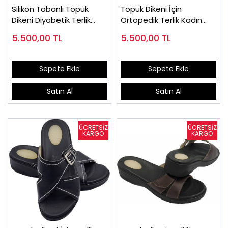
Silikon Tabanlı Topuk
Topuk Dikeni İçin
Dikeni Diyabetik Terlik
Ortopedik Terlik Kadın
EPTODT160J
EPTODT165F
5.500,00
TL
5.500,00
TL
Sepete Ekle
Sepete Ekle
Satın Al
Satın Al