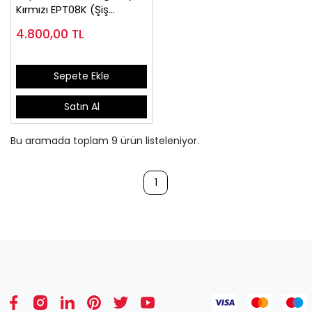
Kırmızı EPT08K (Şiş
Ayaklar İçin)
4.800,00
TL
Sepete Ekle
Satın Al
Bu aramada toplam
9
ürün listeleniyor.
1