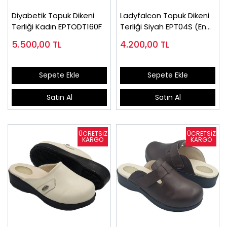
Diyabetik Topuk Dikeni
Ladyfalcon Topuk Dikeni
Terliği Kadın EPTODT160F
Terliği Siyah EPT04S (En
Çok Tavsiye)
5.500,00
TL
4.200,00
TL
Sepete Ekle
Sepete Ekle
Satın Al
Satın Al