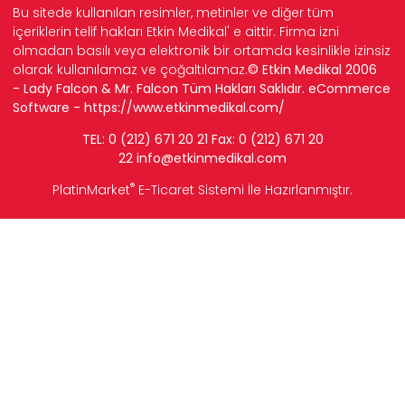
Bu sitede kullanılan resimler, metinler ve diğer tüm
içeriklerin telif hakları Etkin Medikal' e aittir. Firma izni
olmadan basılı veya elektronik bir ortamda kesinlikle izinsiz
olarak kullanılamaz ve çoğaltılamaz.
© Etkin Medikal 2006
- Lady Falcon & Mr. Falcon Tüm Hakları Saklıdır. eCommerce
Software -
https://www.etkinmedikal.com/
TEL: 0 (212) 671 20 21 Fax: 0 (212) 671 20
22
info
@etkinmedikal.com
®
PlatinMarket
E-Ticaret Sistemi
İle Hazırlanmıştır.