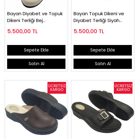
Bayan Diyabet ve Topuk
Bayan Topuk Dikeni ve
Dikeni Terliği Bej
Diyabet Terliği Siyah
EPTODT165J
EPTODT165S
5.500,00
TL
5.500,00
TL
Sepete Ekle
Sepete Ekle
Satın Al
Satın Al