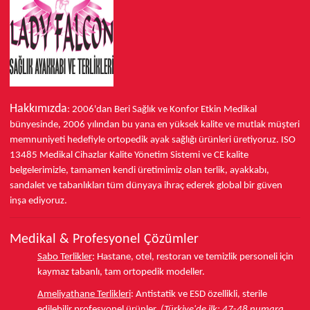
Hakkımızda
: 2006'dan Beri Sağlık ve Konfor
Etkin Medikal
bünyesinde,
2006 yılından bu yana
en yüksek kalite ve mutlak müşteri
memnuniyeti hedefiyle ortopedik ayak sağlığı ürünleri üretiyoruz.
ISO
13485
Medikal Cihazlar Kalite Yönetim Sistemi ve
CE
kalite
belgelerimizle, tamamen kendi üretimimiz olan terlik, ayakkabı,
sandalet ve tabanlıkları
tüm dünyaya ihraç ederek
global bir güven
inşa ediyoruz.
Medikal & Profesyonel Çözümler
Sabo Terlikler
:
Hastane, otel, restoran ve temizlik personeli için
kaymaz tabanlı, tam ortopedik modeller.
Ameliyathane Terlikleri
:
Antistatik ve ESD özellikli, sterile
edilebilir profesyonel ürünler.
(Türkiye'de ilk: 47-48 numara