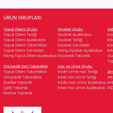
ÜRÜN GRUPLARI
Topuk Dikeni Grubu
Diyabet Grubu
Sab
Topuk Dikeni Terliği
Diyabet Ayakkabısı
Kad
Topuk Dikeni Ayakkabısı
Diyabet Terliği
Erk
Topuk Dikeni Tabanlıkları
Diyabet Sandaleti
Kad
Topuk Dikeni Sandaleti
Geniş Diyabet Ayakkabısı
Erk
Geniş Topuk Dikeni Ayakkabısı
Diyabetik Tabanlık
Güv
Top
Ortopedik Deri Tabanlıklar
Hac ve Umre Grubu
Topuk Dikeni Tabanlıkları
Kadın Umre Hac Terliği
Ame
Ortopedik Tabanlıklar
Erkek Hac Umre Terliği
Atk
Starflex Tabanlık
Kadın Hac Umre Ayakkabısı
Ant
Çelik Tabanlık
Erkek Hac Umre Ayakkabısı
ESD
Mantar Tabanlık