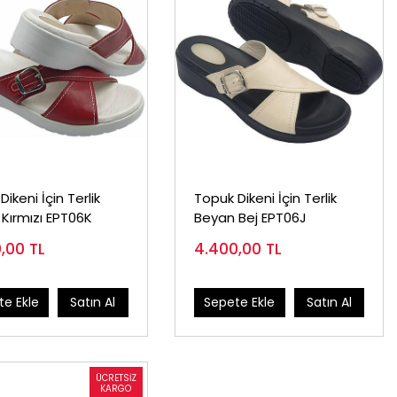
ikeni İçin Terlik
Topuk Dikeni İçin Terlik
Kırmızı EPT06K
Beyan Bej EPT06J
0,00
TL
4.400,00
TL
e Ekle
Satın Al
Sepete Ekle
Satın Al