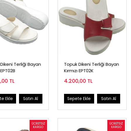
Dikeni Terliği Bayan
Topuk Dikeni Terliği Bayan
 EPT02B
Kırmızı EPT02K
0,00
TL
4.200,00
TL
e Ekle
Satın Al
Sepete Ekle
Satın Al