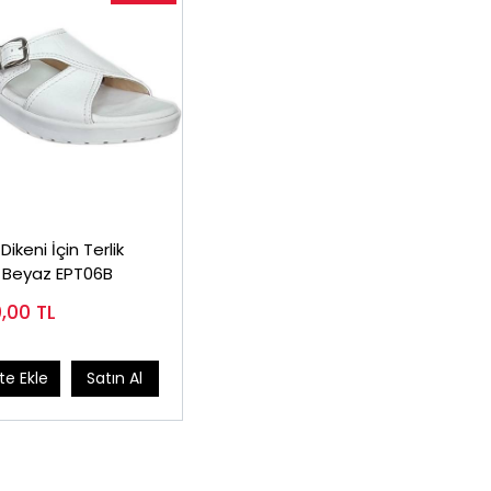
ikeni İçin Terlik
 Beyaz EPT06B
0,00
TL
e Ekle
Satın Al