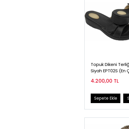
Topuk Dikeni Terli
Siyah EPT02S (En 
Satılan Model)
4.200,00
TL
Sepete Ekle