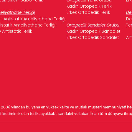
Kadın Ortopedik Terlik
liyathane Terliği
Erkek Ortopedik Terlik
De
ılı Antistatik Ameliyathane Terliği
De
istatik Ameliyathane Terliği
Ortopedik Sandalet Grubu
Te
 Antistatik Terlik
Kadın Ortopedik Sandalet
Erkek Ortopedik Sandalet
Am
,
2006 yılından bu yana
en yüksek kalite ve mutlak müşteri memnuniyeti hede
üretimimiz olan terlik, ayakkabı, sandalet ve tabanlıkları
tüm dünyaya ihra