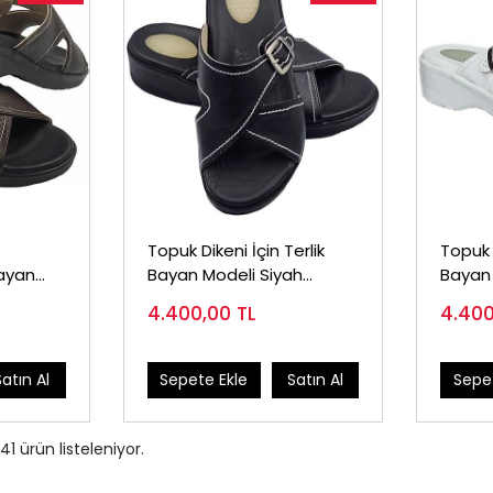
Topuk Dikeni İçin Terlik
Topuk D
Bayan
Bayan Modeli Siyah
Bayan
F
EPT06S
4.400,00
TL
4.40
Satın Al
Sepete Ekle
Satın Al
Sepet
41
ürün listeleniyor.