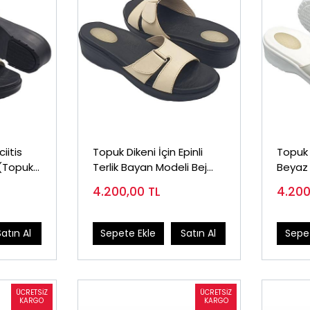
iitis
Topuk Dikeni İçin Epinli
Topuk 
 (Topuk
Terlik Bayan Modeli Bej
Beyaz
EPT02J
4.200,00
TL
4.20
Satın Al
Sepete Ekle
Satın Al
Sepet