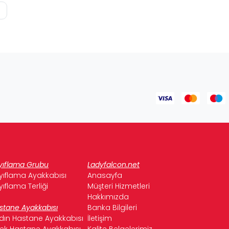
yıflama Grubu
Ladyfalcon.net
yıflama Ayakkabısı
Anasayfa
yıflama Terliği
Müşteri Hizmetleri
Hakkımızda
stane Ayakkabısı
Banka Bilgileri
dın Hastane Ayakkabısı
İletişim
kek Hastane Ayakkabısı
Kalite Belgelerimiz