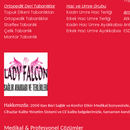
Ortopedik Deri Tabanlıklar
Hac ve Umre Grubu
Topuk Dikeni Tabanlıkları
Kadın Umre Hac Terliği
Ame
Ortopedik Tabanlıklar
Erkek Hac Umre Terliği
Atk
Starflex Tabanlık
Kadın Hac Umre Ayakkabısı
Ant
Çelik Tabanlık
Erkek Hac Umre Ayakkabısı
ESD
Mantar Tabanlık
Hakkımızda
: 2006'dan Beri Sağlık ve Konfor
Etkin Medikal bünyesinde
Cihazlar Kalite Yönetim Sistemi ve
CE
kalite belgelerimizle, tamamen kendi 
Medikal & Profesyonel Çözümler