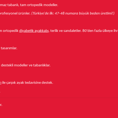
aymaz tabanlı, tam ortopedik modeller.
r profesyonel ürünler.
(Türkiye'de ilk: 47-48 numara büyük beden üretimi!)
tam ortopedik
diyabetik ayakkabı
, terlik ve sandaletler.
80'den fazla ülkeye
ihr
 tasarımlar.
estekli modeller ve tabanlıklar.
ı
ile çarpık ayak tedavisine destek.
.
r.