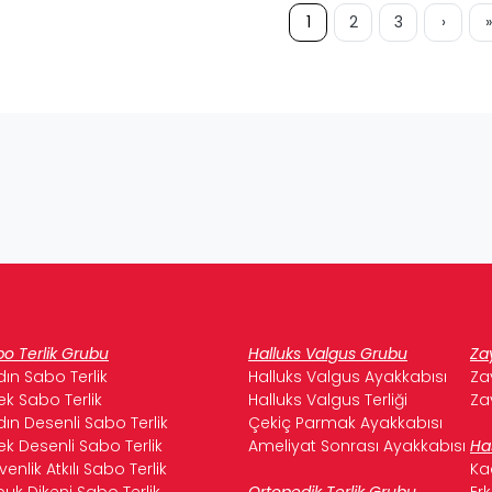
1
2
3
›
»
o Terlik Grubu
Halluks Valgus Grubu
Za
ın Sabo Terlik
Halluks Valgus Ayakkabısı
Za
ek Sabo Terlik
Halluks Valgus Terliği
Za
ın Desenli Sabo Terlik
Çekiç Parmak Ayakkabısı
ek Desenli Sabo Terlik
Ameliyat Sonrası Ayakkabısı
Ha
enlik Atkılı Sabo Terlik
Ka
uk Dikeni Sabo Terlik
Ortopedik Terlik Grubu
Er