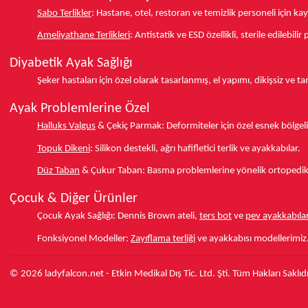
Sabo Terlikler
:
Hastane, otel, restoran ve temizlik personeli için k
Ameliyathane Terlikleri
:
Antistatik ve ESD özellikli, sterile edilebili
Diyabetik Ayak Sağlığı
Şeker hastaları için özel olarak tasarlanmış, el yapımı, dikişsiz ve 
Ayak Problemlerine Özel
Halluks Valgus
& Çekiç Parmak:
Deformiteler için özel esnek bölgeli
Topuk Dikeni
:
Silikon destekli, ağrı hafifletici terlik ve ayakkabılar.
Düz Taban
& Çukur Taban:
Basma problemlerine yönelik ortopedik d
Çocuk & Diğer Ürünler
Çocuk Ayak Sağlığı:
Dennis Brown ateli,
ters bot
ve
pev ayakkabılar
Fonksiyonel Modeller:
Zayıflama terliği
ve ayakkabısı modellerimiz
© 2026 ladyfalcon.net - Etkin Medikal Dış Tic. Ltd. Şti. Tüm Hakları Saklıdı