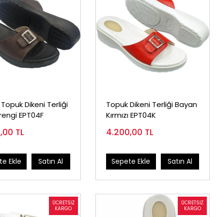
Topuk Dikeni Terliği
Topuk Dikeni Terliği Bayan
rengi EPT04F
Kırmızı EPT04K
0,00
TL
4.200,00
TL
e Ekle
Satın Al
Sepete Ekle
Satın Al