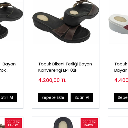
ği Bayan
Topuk Dikeni Terliği Bayan
Topuk D
Çok
Kahverengi EPT02F
Bayan 
4.200,00
TL
4.40
Satın Al
Sepete Ekle
Satın Al
Sepet