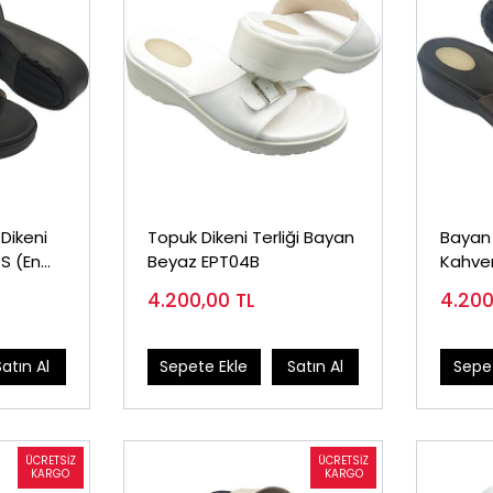
Dikeni
Topuk Dikeni Terliği Bayan
Bayan 
4S (En
Beyaz EPT04B
Kahve
4.200,00
TL
4.20
Satın Al
Sepete Ekle
Satın Al
Sepet