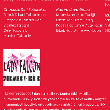
Top
Ortopedik Deri Tabanlıklar
Hac ve Umre Grubu
Topuk Dikeni Tabanlıkları
Kadın Umre Hac Terliği
Ame
Ortopedik Tabanlıklar
Erkek Hac Umre Terliği
Atk
Starflex Tabanlık
Kadın Hac Umre Ayakkabısı
Ant
Çelik Tabanlık
Erkek Hac Umre Ayakkabısı
ESD
Mantar Tabanlık
Hakkımızda
: 2006'dan Beri Sağlık ve Konfor
Etkin Medikal
bünyesinde,
2006 yılından bu yana
en yüksek kalite ve mutlak müşteri
memnuniyeti hedefiyle ortopedik ayak sağlığı ürünleri üretiyoruz.
ISO