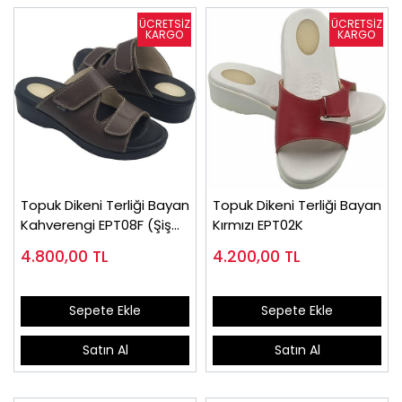
Topuk Dikeni Terliği Bayan
Topuk Dikeni Terliği Bayan
Kahverengi EPT08F (Şiş
Kırmızı EPT02K
ve Ödemli Ayaklar)
4.800,00
TL
4.200,00
TL
Sepete Ekle
Sepete Ekle
Satın Al
Satın Al