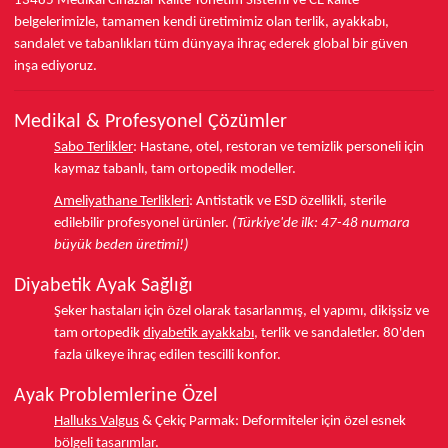
13485
Medikal Cihazlar Kalite Yönetim Sistemi ve
CE
kalite
belgelerimizle, tamamen kendi üretimimiz olan terlik, ayakkabı,
sandalet ve tabanlıkları
tüm dünyaya ihraç ederek
global bir güven
inşa ediyoruz.
Medikal & Profesyonel Çözümler
Sabo Terlikler
:
Hastane, otel, restoran ve temizlik personeli için
kaymaz tabanlı, tam ortopedik modeller.
Ameliyathane Terlikleri
:
Antistatik ve ESD özellikli, sterile
edilebilir profesyonel ürünler.
(Türkiye'de ilk: 47-48 numara
büyük beden üretimi!)
Diyabetik Ayak Sağlığı
Şeker hastaları için özel olarak tasarlanmış, el yapımı, dikişsiz ve
tam ortopedik
diyabetik ayakkabı
, terlik ve sandaletler.
80'den
fazla ülkeye
ihraç edilen tescilli konfor.
Ayak Problemlerine Özel
Halluks Valgus
& Çekiç Parmak:
Deformiteler için özel esnek
bölgeli tasarımlar.