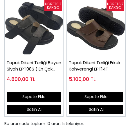
Topuk Dikeni Terliği Bayan
Topuk Dikeni Terliği Erkek
Siyah EPT08S ( En Çok
Kahverengi EPT14F
Satanlar)
4.800,00
TL
5.100,00
TL
Sepete Ekle
Sepete Ekle
Satın Al
Satın Al
Bu aramada toplam
10
ürün listeleniyor.