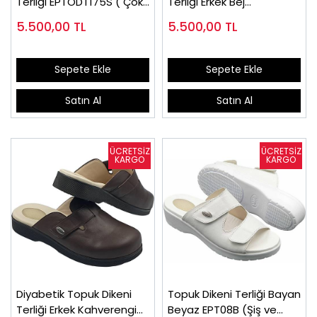
Terliği EPTODT175S ( Çok
Terliği Erkek Bej
satılan)
EPTODT175J
5.500,00
TL
5.500,00
TL
Sepete Ekle
Sepete Ekle
Satın Al
Satın Al
Diyabetik Topuk Dikeni
Topuk Dikeni Terliği Bayan
Terliği Erkek Kahverengi
Beyaz EPT08B (Şiş ve