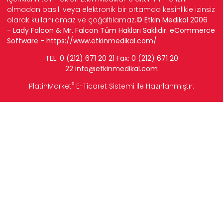
olmadan basılı veya elektronik bir ortamda kesinlikle izinsiz
olarak kullanılamaz ve çoğaltılamaz.
© Etkin Medikal 2006
- Lady Falcon & Mr. Falcon Tüm Hakları Saklıdır. eCommerce
Software -
https://www.etkinmedikal.com/
TEL: 0 (212) 671 20 21 Fax: 0 (212) 671 20
22
info
@etkinmedikal.com
®
PlatinMarket
E-Ticaret Sistemi
İle Hazırlanmıştır.