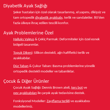
Diyabetik Ayak Sağlığı
Şeker hastaları için özel olarak tasarlanmış, el yapımı, dikişsiz ve
tam ortopedik
diyabetik ayakkabı
, terlik ve sandaletler.
80'den
fazla ülkeye
ihraç edilen tescilli konfor.
Ayak Problemlerine Özel
Halluks Valgus
& Çekiç Parmak:
Deformiteler için özel esnek
bölgeli tasarımlar.
Topuk Dikeni
:
Silikon destekli, ağrı hafifletici terlik ve
ayakkabılar.
Düz Taban
& Çukur Taban:
Basma problemlerine yönelik
ortopedik destekli modeller ve tabanlıklar.
Çocuk & Diğer Ürünler
Çocuk Ayak Sağlığı:
Dennis Brown ateli,
ters bot
ve
pev ayakkabıları
ile çarpık ayak tedavisine destek.
Fonksiyonel Modeller:
Zayıflama terliği
ve ayakkabısı
modellerimiz.