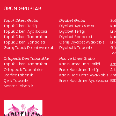
ÜRÜN GRUPLARI
Topuk Dikeni Grubu
Diyabet Grubu
Sab
Topuk Dikeni Terliği
Diyabet Ayakkabısı
Kad
Topuk Dikeni Ayakkabısı
Diyabet Terliği
Erk
Topuk Dikeni Tabanlıkları
Diyabet Sandaleti
Kad
Topuk Dikeni Sandaleti
Geniş Diyabet Ayakkabısı
Erk
Geniş Topuk Dikeni Ayakkabısı
Diyabetik Tabanlık
Güv
Top
Ortopedik Deri Tabanlıklar
Hac ve Umre Grubu
Topuk Dikeni Tabanlıkları
Kadın Umre Hac Terliği
Ame
Ortopedik Tabanlıklar
Erkek Hac Umre Terliği
Atk
Starflex Tabanlık
Kadın Hac Umre Ayakkabısı
Ant
Çelik Tabanlık
Erkek Hac Umre Ayakkabısı
ESD
Mantar Tabanlık