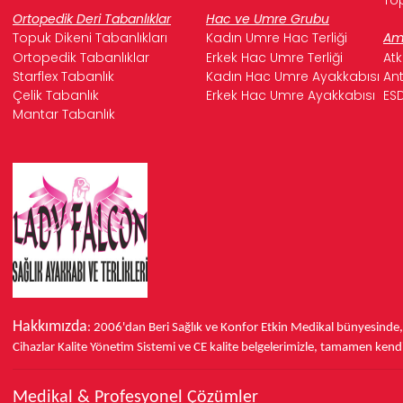
Ortopedik Deri Tabanlıklar
Hac ve Umre Grubu
Topuk Dikeni Tabanlıkları
Kadın Umre Hac Terliği
Ame
Ortopedik Tabanlıklar
Erkek Hac Umre Terliği
Atk
Starflex Tabanlık
Kadın Hac Umre Ayakkabısı
Ant
Çelik Tabanlık
Erkek Hac Umre Ayakkabısı
ESD
Mantar Tabanlık
Hakkımızda
: 2006'dan Beri Sağlık ve Konfor
Etkin Medikal bünyesinde
Cihazlar Kalite Yönetim Sistemi ve
CE
kalite belgelerimizle, tamamen kendi 
Medikal & Profesyonel Çözümler