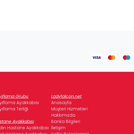
yıflama Grubu
Ladyfalcon.net
yıflama Ayakkabısı
Anasayfa
yıflama Terliği
Müşteri Hizmetleri
Hakkımızda
stane Ayakkabısı
Banka Bilgileri
dın Hastane Ayakkabısı
İletişim
kek Hastane Ayakkabısı
Kalite Belgelerimiz