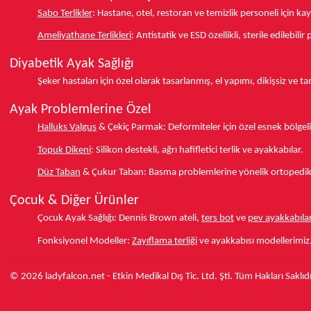
Sabo Terlikler
:
Hastane, otel, restoran ve temizlik personeli için k
Ameliyathane Terlikleri
:
Antistatik ve ESD özellikli, sterile edilebili
Diyabetik Ayak Sağlığı
Şeker hastaları için özel olarak tasarlanmış, el yapımı, dikişsiz ve 
Ayak Problemlerine Özel
Halluks Valgus
& Çekiç Parmak:
Deformiteler için özel esnek bölgeli
Topuk Dikeni
:
Silikon destekli, ağrı hafifletici terlik ve ayakkabılar.
Düz Taban
& Çukur Taban:
Basma problemlerine yönelik ortopedik d
Çocuk & Diğer Ürünler
Çocuk Ayak Sağlığı:
Dennis Brown ateli,
ters bot
ve
pev ayakkabılar
Fonksiyonel Modeller:
Zayıflama terliği
ve ayakkabısı modellerimiz
© 2026 ladyfalcon.net - Etkin Medikal Dış Tic. Ltd. Şti. Tüm Hakları Saklıdı