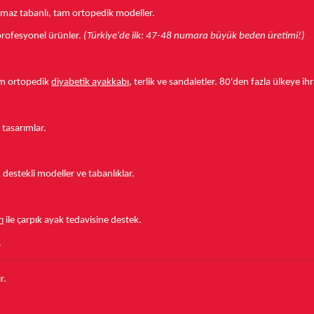
aymaz tabanlı, tam ortopedik modeller.
r profesyonel ürünler.
(Türkiye'de ilk: 47-48 numara büyük beden üretimi!)
tam ortopedik
diyabetik ayakkabı
, terlik ve sandaletler.
80'den fazla ülkeye
ihr
 tasarımlar.
estekli modeller ve tabanlıklar.
ı
ile çarpık ayak tedavisine destek.
.
r.