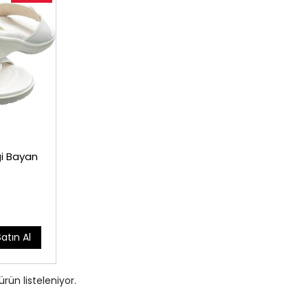
ği Bayan
Satın Al
ürün listeleniyor.