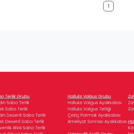
1
o Terlik Grubu
Halluks Valgus Grubu
Za
ın Sabo Terlik
Halluks Valgus Ayakkabısı
Za
ek Sabo Terlik
Halluks Valgus Terliği
Za
ın Desenli Sabo Terlik
Çekiç Parmak Ayakkabısı
ek Desenli Sabo Terlik
Ameliyat Sonrası Ayakkabısı
Ha
enlik Atkılı Sabo Terlik
Ka
uk Dikeni Sabo Terlik
Ortopedik Terlik Grubu
Er