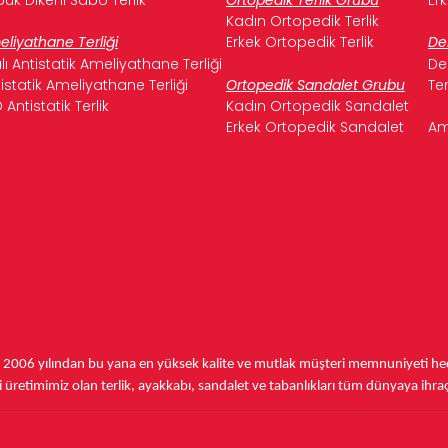
Kadın Ortopedik Terlik
liyathane Terliği
Erkek Ortopedik Terlik
De
ılı Antistatik Ameliyathane Terliği
De
istatik Ameliyathane Terliği
Ortopedik Sandalet Grubu
Te
 Antistatik Terlik
Kadın Ortopedik Sandalet
Erkek Ortopedik Sandalet
Am
,
2006 yılından bu yana
en yüksek kalite ve mutlak müşteri memnuniyeti hede
üretimimiz olan terlik, ayakkabı, sandalet ve tabanlıkları
tüm dünyaya ihra