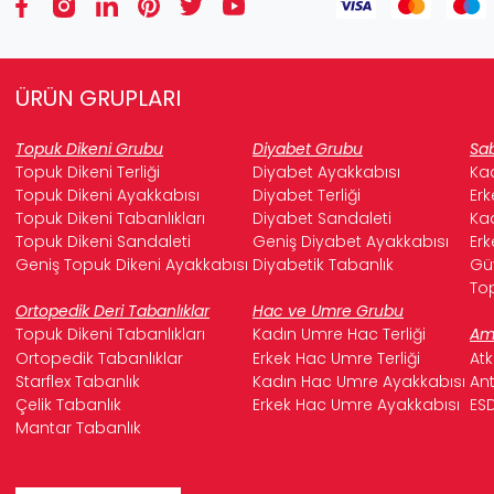
ÜRÜN GRUPLARI
Topuk Dikeni Grubu
Diyabet Grubu
Sab
Topuk Dikeni Terliği
Diyabet Ayakkabısı
Kad
Topuk Dikeni Ayakkabısı
Diyabet Terliği
Erk
Topuk Dikeni Tabanlıkları
Diyabet Sandaleti
Kad
Topuk Dikeni Sandaleti
Geniş Diyabet Ayakkabısı
Erk
Geniş Topuk Dikeni Ayakkabısı
Diyabetik Tabanlık
Güv
Top
Ortopedik Deri Tabanlıklar
Hac ve Umre Grubu
Topuk Dikeni Tabanlıkları
Kadın Umre Hac Terliği
Ame
Ortopedik Tabanlıklar
Erkek Hac Umre Terliği
Atk
Starflex Tabanlık
Kadın Hac Umre Ayakkabısı
Ant
Çelik Tabanlık
Erkek Hac Umre Ayakkabısı
ESD
Mantar Tabanlık