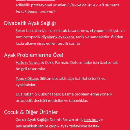
edilebilir profesyonel ürünler.
(Türkiye'de ilk: 47-48 numara
büyük beden üretimi!)
Diyabetik Ayak Sağlığı
Şeker hastaları için özel olarak tasarlanmış, el yapımı, dikişsiz ve
tam ortopedik
diyabetik ayakkabı
, terlik ve sandaletler.
80'den
fazla ülkeye
ihraç edilen tescilli konfor.
Ayak Problemlerine Özel
Halluks Valgus
& Çekiç Parmak:
Deformiteler için özel esnek
bölgeli tasarımlar.
Topuk Dikeni
:
Silikon destekli, ağrı hafifletici terlik ve
ayakkabılar.
Düz Taban
& Çukur Taban:
Basma problemlerine yönelik
ortopedik destekli modeller ve tabanlıklar.
Çocuk & Diğer Ürünler
Çocuk Ayak Sağlığı:
Dennis Brown ateli,
ters bot
ve
pev ayakkabıları
ile çarpık ayak tedavisine destek.