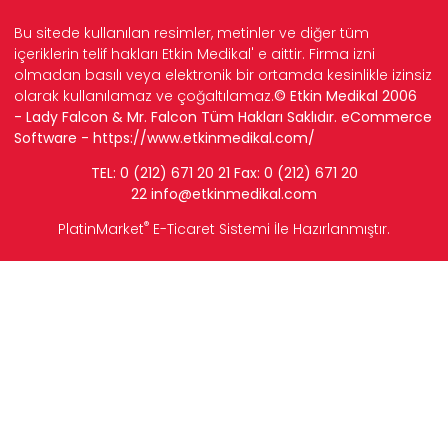
Bu sitede kullanılan resimler, metinler ve diğer tüm
içeriklerin telif hakları Etkin Medikal' e aittir. Firma izni
olmadan basılı veya elektronik bir ortamda kesinlikle izinsiz
olarak kullanılamaz ve çoğaltılamaz.
© Etkin Medikal 2006
- Lady Falcon & Mr. Falcon Tüm Hakları Saklıdır. eCommerce
Software -
https://www.etkinmedikal.com/
TEL: 0 (212) 671 20 21 Fax: 0 (212) 671 20
22
info
@etkinmedikal.com
®
PlatinMarket
E-Ticaret Sistemi
İle Hazırlanmıştır.