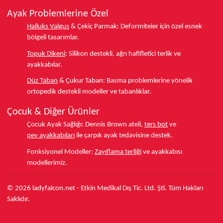
Ayak Problemlerine Özel
Halluks Valgus
& Çekiç Parmak:
Deformiteler için özel esnek
bölgeli tasarımlar.
Topuk Dikeni
:
Silikon destekli, ağrı hafifletici terlik ve
ayakkabılar.
Düz Taban
& Çukur Taban:
Basma problemlerine yönelik
ortopedik destekli modeller ve tabanlıklar.
Çocuk & Diğer Ürünler
Çocuk Ayak Sağlığı:
Dennis Brown ateli,
ters bot
ve
pev ayakkabıları
ile çarpık ayak tedavisine destek.
Fonksiyonel Modeller:
Zayıflama terliği
ve ayakkabısı
modellerimiz.
© 2026 ladyfalcon.net - Etkin Medikal Dış Tic. Ltd. Şti. Tüm Hakları
Saklıdır.