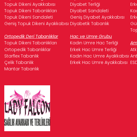
Topuk Dikeni Ayakkabısı
Diyabet Terliği
Erk
Topuk Dikeni Tabanlıkları
Diyabet Sandaleti
Kad
Topuk Dikeni Sandaleti
Geniş Diyabet Ayakkabısı
Erk
Geniş Topuk Dikeni Ayakkabısı
Diyabetik Tabanlık
Güv
Top
Ortopedik Deri Tabanlıklar
Hac ve Umre Grubu
Topuk Dikeni Tabanlıkları
Kadın Umre Hac Terliği
Ame
Ortopedik Tabanlıklar
Erkek Hac Umre Terliği
Atk
Starflex Tabanlık
Kadın Hac Umre Ayakkabısı
Ant
Çelik Tabanlık
Erkek Hac Umre Ayakkabısı
ESD
Mantar Tabanlık