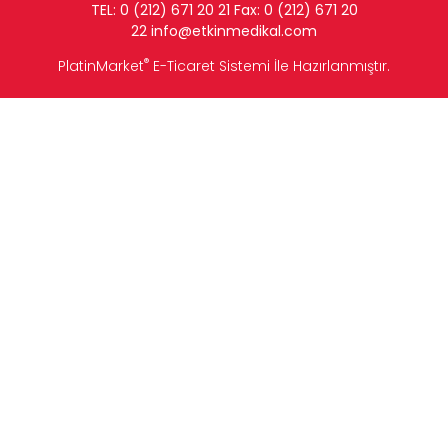
TEL: 0 (212) 671 20 21 Fax: 0 (212) 671 20
22
info
@etkinmedikal.com
®
PlatinMarket
E-Ticaret Sistemi
İle Hazırlanmıştır.