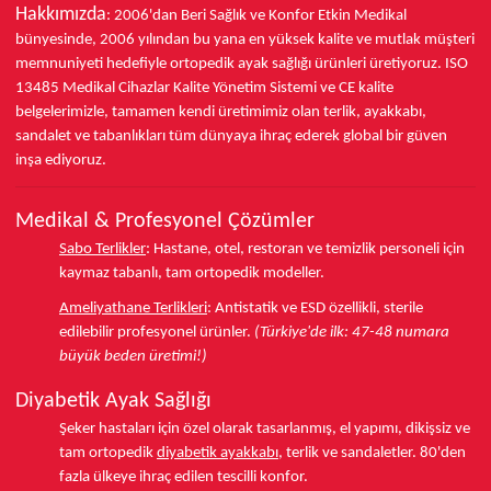
Hakkımızda
: 2006'dan Beri Sağlık ve Konfor
Etkin Medikal
bünyesinde,
2006 yılından bu yana
en yüksek kalite ve mutlak müşteri
memnuniyeti hedefiyle ortopedik ayak sağlığı ürünleri üretiyoruz.
ISO
13485
Medikal Cihazlar Kalite Yönetim Sistemi ve
CE
kalite
belgelerimizle, tamamen kendi üretimimiz olan terlik, ayakkabı,
sandalet ve tabanlıkları
tüm dünyaya ihraç ederek
global bir güven
inşa ediyoruz.
Medikal & Profesyonel Çözümler
Sabo Terlikler
:
Hastane, otel, restoran ve temizlik personeli için
kaymaz tabanlı, tam ortopedik modeller.
Ameliyathane Terlikleri
:
Antistatik ve ESD özellikli, sterile
edilebilir profesyonel ürünler.
(Türkiye'de ilk: 47-48 numara
büyük beden üretimi!)
Diyabetik Ayak Sağlığı
Şeker hastaları için özel olarak tasarlanmış, el yapımı, dikişsiz ve
tam ortopedik
diyabetik ayakkabı
, terlik ve sandaletler.
80'den
fazla ülkeye
ihraç edilen tescilli konfor.