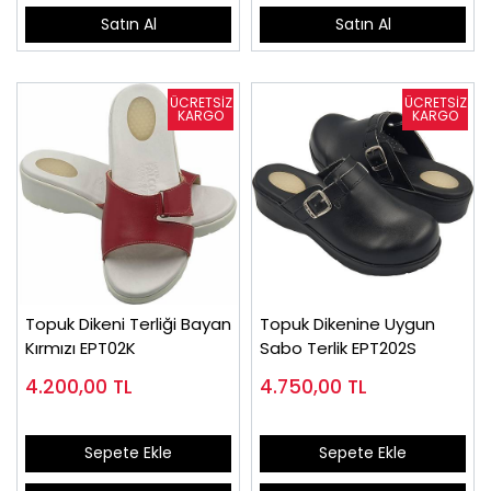
Satın Al
Satın Al
Topuk Dikeni Terliği Bayan
Topuk Dikenine Uygun
Kırmızı EPT02K
Sabo Terlik EPT202S
4.200,00
TL
4.750,00
TL
Sepete Ekle
Sepete Ekle