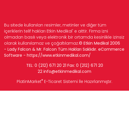
Bu sitede kullanılan resimler, metinler ve diğer tüm
içeriklerin telif hakları Etkin Medikal' e aittir. Firma izni
olmadan basılı veya elektronik bir ortamda kesinlikle izinsiz
olarak kullanılamaz ve çoğaltılamaz.
© Etkin Medikal 2006
- Lady Falcon & Mr. Falcon Tüm Hakları Saklıdır. eCommerce
Software -
https://www.etkinmedikal.com/
TEL: 0 (212) 671 20 21 Fax: 0 (212) 671 20
22
info
@etkinmedikal.com
®
PlatinMarket
E-Ticaret Sistemi
İle Hazırlanmıştır.