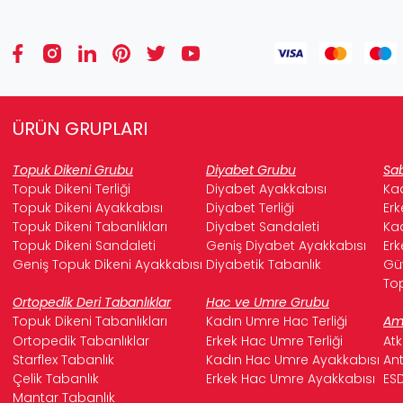
ÜRÜN GRUPLARI
Topuk Dikeni Grubu
Diyabet Grubu
Sab
Topuk Dikeni Terliği
Diyabet Ayakkabısı
Kad
Topuk Dikeni Ayakkabısı
Diyabet Terliği
Erk
Topuk Dikeni Tabanlıkları
Diyabet Sandaleti
Kad
Topuk Dikeni Sandaleti
Geniş Diyabet Ayakkabısı
Erk
Geniş Topuk Dikeni Ayakkabısı
Diyabetik Tabanlık
Güv
Top
Ortopedik Deri Tabanlıklar
Hac ve Umre Grubu
Topuk Dikeni Tabanlıkları
Kadın Umre Hac Terliği
Ame
Ortopedik Tabanlıklar
Erkek Hac Umre Terliği
Atk
Starflex Tabanlık
Kadın Hac Umre Ayakkabısı
Ant
Çelik Tabanlık
Erkek Hac Umre Ayakkabısı
ESD
Mantar Tabanlık