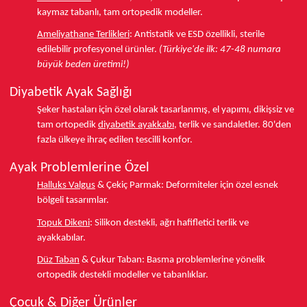
kaymaz tabanlı, tam ortopedik modeller.
Ameliyathane Terlikleri
:
Antistatik ve ESD özellikli, sterile
edilebilir profesyonel ürünler.
(Türkiye'de ilk: 47-48 numara
büyük beden üretimi!)
Diyabetik Ayak Sağlığı
Şeker hastaları için özel olarak tasarlanmış, el yapımı, dikişsiz ve
tam ortopedik
diyabetik ayakkabı
, terlik ve sandaletler.
80'den
fazla ülkeye
ihraç edilen tescilli konfor.
Ayak Problemlerine Özel
Halluks Valgus
& Çekiç Parmak:
Deformiteler için özel esnek
bölgeli tasarımlar.
Topuk Dikeni
:
Silikon destekli, ağrı hafifletici terlik ve
ayakkabılar.
Düz Taban
& Çukur Taban:
Basma problemlerine yönelik
ortopedik destekli modeller ve tabanlıklar.
Çocuk & Diğer Ürünler