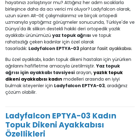
hayatınızı zorlaştırıyor mu? Attığınız her adım sıcaklarla
birleşince daha da acı verici mi oluyor? Ladyfalcon olarak,
uzun süren AR-GE çalışmalarımız ve birçok ortopedi
uzmanıyla yaptığımız görüşmeler sonucunda, Türkiye'de ve
Dünya'da ilk silikon destekli hakiki deri ortopedik yazlık
ayakkabı ürünümüzü
yaz topuk ağrısı
ve topuk
rahatsızlığı çeken kadınlar için özel olarak
tasarladık:
Ladyfalcon EPTYA-03
plantar fasiit ayakkabısı
.
Bu özel ayakkabı, kadın topuk dikeni hastaları için yürürken
ağrılarını hafifletme amacıyla üretilmiştir.
Yaz topuk
ağrısı için ayakkabı tavsiyesi
arayan,
yazlık topuk
dikeni ayakkabısı kadın
modelleri arasında en iyiyi
bulmak isteyenler için
Ladyfalcon EPTYA-03
, aradığınız
çözüm olabilir.
Ladyfalcon EPTYA-03 Kadın
Topuk Dikeni Ayakkabısı
Özellikleri