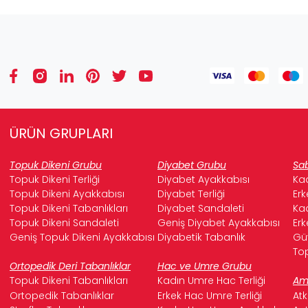
ÜRÜN GRUPLARI
Topuk Dikeni Grubu
Diyabet Grubu
Sab
Topuk Dikeni Terliği
Diyabet Ayakkabısı
Kad
Topuk Dikeni Ayakkabısı
Diyabet Terliği
Erk
Topuk Dikeni Tabanlıkları
Diyabet Sandaleti
Kad
Topuk Dikeni Sandaleti
Geniş Diyabet Ayakkabısı
Erk
Geniş Topuk Dikeni Ayakkabısı
Diyabetik Tabanlık
Güv
Top
Ortopedik Deri Tabanlıklar
Hac ve Umre Grubu
Topuk Dikeni Tabanlıkları
Kadın Umre Hac Terliği
Ame
Ortopedik Tabanlıklar
Erkek Hac Umre Terliği
Atk