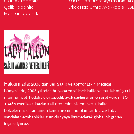
Starflex Tabanlık
Kadın Hac Umre Ayakkabısı
Ant
Çelik Tabanlık
Erkek Hac Umre Ayakkabısı
ESD
Mantar Tabanlık
Hakkımızda
: 2006'dan Beri Sağlık ve Konfor
Etkin Medikal
bünyesinde,
2006 yılından bu yana
en yüksek kalite ve mutlak müşteri
memnuniyeti hedefiyle ortopedik ayak sağlığı ürünleri üretiyoruz.
ISO
13485
Medikal Cihazlar Kalite Yönetim Sistemi ve
CE
kalite
belgelerimizle, tamamen kendi üretimimiz olan terlik, ayakkabı,
sandalet ve tabanlıkları
tüm dünyaya ihraç ederek
global bir güven
inşa ediyoruz.