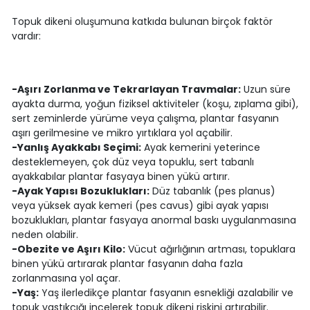
Topuk dikeni oluşumuna katkıda bulunan birçok faktör
vardır:
-Aşırı Zorlanma ve Tekrarlayan Travmalar:
Uzun süre
ayakta durma, yoğun fiziksel aktiviteler (koşu, zıplama gibi),
sert zeminlerde yürüme veya çalışma, plantar fasyanın
aşırı gerilmesine ve mikro yırtıklara yol açabilir.
-Yanlış Ayakkabı Seçimi:
Ayak kemerini yeterince
desteklemeyen, çok düz veya topuklu, sert tabanlı
ayakkabılar plantar fasyaya binen yükü artırır.
-Ayak Yapısı Bozuklukları:
Düz tabanlık (pes planus)
veya yüksek ayak kemeri (pes cavus) gibi ayak yapısı
bozuklukları, plantar fasyaya anormal baskı uygulanmasına
neden olabilir.
-Obezite ve Aşırı Kilo:
Vücut ağırlığının artması, topuklara
binen yükü artırarak plantar fasyanın daha fazla
zorlanmasına yol açar.
-Yaş:
Yaş ilerledikçe plantar fasyanın esnekliği azalabilir ve
topuk yastıkçığı incelerek topuk dikeni riskini artırabilir.