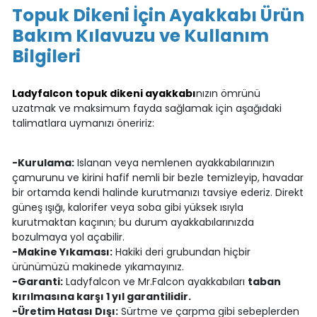
Topuk Dikeni İçin Ayakkabı Ürün
Bakım Kılavuzu ve Kullanım
Bilgileri
Ladyfalcon topuk dikeni ayakkabı
nızın ömrünü
uzatmak ve maksimum fayda sağlamak için aşağıdaki
talimatlara uymanızı öneririz:
-Kurulama:
Islanan veya nemlenen ayakkabılarınızın
çamurunu ve kirini hafif nemli bir bezle temizleyip, havadar
bir ortamda kendi halinde kurutmanızı tavsiye ederiz. Direkt
güneş ışığı, kalorifer veya soba gibi yüksek ısıyla
kurutmaktan kaçının; bu durum ayakkabılarınızda
bozulmaya yol açabilir.
-Makine Yıkaması:
Hakiki deri grubundan hiçbir
ürünümüzü makinede yıkamayınız.
-Garanti:
Ladyfalcon ve Mr.Falcon ayakkabıları
taban
kırılmasına karşı 1 yıl garantilidir.
-Üretim Hatası Dışı:
Sürtme ve çarpma gibi sebeplerden