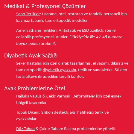
Medikal & Profesyonel Çözümler
Sabo Terlikler
:
Hastane, otel, restoran ve temizlik personeli için
kaymaz tabanlı, tam ortopedik modeller.
Ameliyathane Terlikleri
:
Antistatik ve ESD özellikli, sterile
edilebilir profesyonel ürünler.
(Türkiye'de ilk: 47-48 numara
büyük beden üretimi!)
Diyabetik Ayak Sağlığı
Şeker hastaları için özel olarak tasarlanmış, el yapımı, dikişsiz ve
tam ortopedik
diyabetik ayakkabı
, terlik ve sandaletler.
80'den
fazla ülkeye
ihraç edilen tescilli konfor.
Ayak Problemlerine Özel
Halluks Valgus
& Çekiç Parmak:
Deformiteler için özel esnek
bölgeli tasarımlar.
Topuk Dikeni
:
Silikon destekli, ağrı hafifletici terlik ve
ayakkabılar.
Düz Taban
& Çukur Taban:
Basma problemlerine yönelik