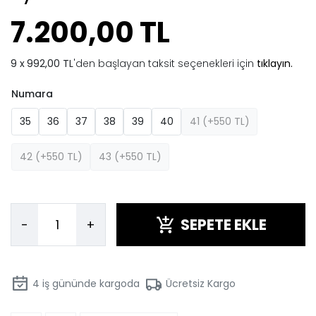
7.200,00 TL
992,00 TL
'den başlayan taksit seçenekleri için
tıklayın.
Numara
35
36
37
38
39
40
41 (+550 TL)
42 (+550 TL)
43 (+550 TL)
SEPETE EKLE
-
+
4
iş gününde kargoda
Ücretsiz Kargo