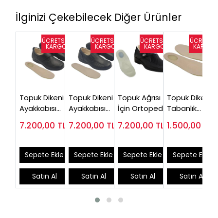
İlginizi Çekebilecek Diğer Ürünler
Topuk Dikeni
Topuk Dikeni
Topuk Ağrısı
Topuk Dikeni
Ayakkabısı
Ayakkabısı
İçin Ortopedik
Tabanlık
Kadın Siyah
Bayan Siyah
Ayakkabı
Kadın EBT
7.200,00
TL
7.200,00
TL
7.200,00
TL
1.500,00
TL
EPTA01S (En
EPTA-04S
Kadın
(Silikon Epin
Çok Satılan)
EPTYA01S
Destekli)
Sepete Ekle
Sepete Ekle
Sepete Ekle
Sepete Ekle
Satın Al
Satın Al
Satın Al
Satın Al