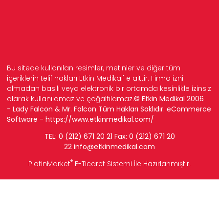
Bu sitede kullanılan resimler, metinler ve diğer tüm
içeriklerin telif hakları Etkin Medikal' e aittir. Firma izni
olmadan basılı veya elektronik bir ortamda kesinlikle izinsiz
olarak kullanılamaz ve çoğaltılamaz.
© Etkin Medikal 2006
- Lady Falcon & Mr. Falcon Tüm Hakları Saklıdır. eCommerce
Software -
https://www.etkinmedikal.com/
TEL: 0 (212) 671 20 21 Fax: 0 (212) 671 20
22
info
@etkinmedikal.com
®
PlatinMarket
E-Ticaret Sistemi
İle Hazırlanmıştır.