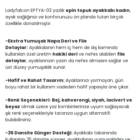
Ladyfalcon EPTYA-03 yazlık
epin topuk ayakkabı kadın
,
ayak sağlığınızı ve konforunuzu ön planda tutan birçok
özellikle donatılmıştır:
-Ekstra Yumuşak Napa Deri ve File
Detaylar:
Ayakkabının hem iç hem de dış kısmında
kullanılan özel üretim
hakiki deri
ve nefes alabilen
file
detaylar
, ayaklarınızın yazın da nefes almasını sağlar ve
üst düzey yumuşaklık sunar.
-Hafif ve Rahat Tasarım:
Ayaklarınızı yormayan, gün
boyu rahat bir kullanım vadeden hafif yapısıyla öne çıkar.
-Renk Seçenekleri:
Bej, kahverengi, siyah, lacivert ve
beyaz
olmak üzere yaz kombinlerinize uyum sağlayacak
şık renk seçenekleriyle tarzınıza uygun alternatifi
bulabilirsiniz.
-35 Dansite Sünger Desteği:
Ayakkabı tabanında
kullanılan 35 dansite sünger, ayakkabının yumuşaklığını ve