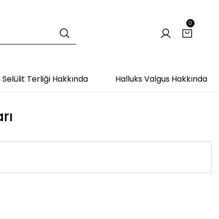
0
Selülit Terliği Hakkında
Halluks Valgus Hakkında
rı