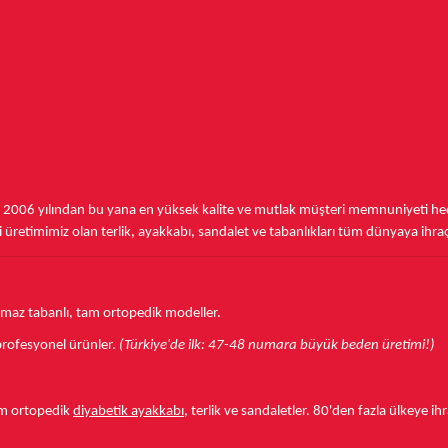
,
2006 yılından bu yana
en yüksek kalite ve mutlak müşteri memnuniyeti hede
üretimimiz olan terlik, ayakkabı, sandalet ve tabanlıkları
tüm dünyaya ihra
aymaz tabanlı, tam ortopedik modeller.
r profesyonel ürünler.
(Türkiye'de ilk: 47-48 numara büyük beden üretimi!)
tam ortopedik
diyabetik ayakkabı
, terlik ve sandaletler.
80'den fazla ülkeye
ihr