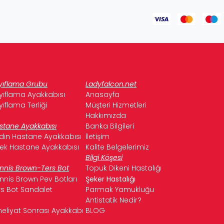
yıflama Grubu
Ladyfalcon.net
yıflama Ayakkabısı
Anasayfa
yıflama Terliği
Müşteri Hizmetleri
Hakkımızda
stane Ayakkabısı
Banka Bilgileri
dın Hastane Ayakkabısı
İletişim
kek Hastane Ayakkabısı
Kalite Belgelerimiz
Bilgi Köşesi
nnis Brown-Ters Bot
Topuk Dikeni Hastalığı
nnis Brown Pev Botları
Şeker Hastalığı
rs Bot Sandalet
Parmak Yamukluğu
Antistatik Nedir?
eliyat Sonrası Ayakkabı
BLOG