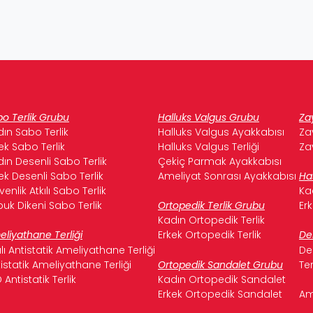
o Terlik Grubu
Halluks Valgus Grubu
Za
ın Sabo Terlik
Halluks Valgus Ayakkabısı
Za
ek Sabo Terlik
Halluks Valgus Terliği
Za
ın Desenli Sabo Terlik
Çekiç Parmak Ayakkabısı
ek Desenli Sabo Terlik
Ameliyat Sonrası Ayakkabısı
Ha
enlik Atkılı Sabo Terlik
Ka
uk Dikeni Sabo Terlik
Ortopedik Terlik Grubu
Er
Kadın Ortopedik Terlik
liyathane Terliği
Erkek Ortopedik Terlik
De
ılı Antistatik Ameliyathane Terliği
De
istatik Ameliyathane Terliği
Ortopedik Sandalet Grubu
Te
 Antistatik Terlik
Kadın Ortopedik Sandalet
Erkek Ortopedik Sandalet
Am