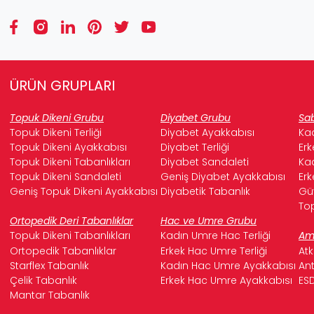
ÜRÜN GRUPLARI
Topuk Dikeni Grubu
Diyabet Grubu
Sab
Topuk Dikeni Terliği
Diyabet Ayakkabısı
Kad
Topuk Dikeni Ayakkabısı
Diyabet Terliği
Erk
Topuk Dikeni Tabanlıkları
Diyabet Sandaleti
Kad
Topuk Dikeni Sandaleti
Geniş Diyabet Ayakkabısı
Erk
Geniş Topuk Dikeni Ayakkabısı
Diyabetik Tabanlık
Güv
Top
Ortopedik Deri Tabanlıklar
Hac ve Umre Grubu
Topuk Dikeni Tabanlıkları
Kadın Umre Hac Terliği
Ame
Ortopedik Tabanlıklar
Erkek Hac Umre Terliği
Atk
Starflex Tabanlık
Kadın Hac Umre Ayakkabısı
Ant
Çelik Tabanlık
Erkek Hac Umre Ayakkabısı
ESD
Mantar Tabanlık