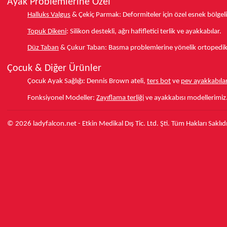
Ayak Problemlerine Özel
Halluks Valgus
& Çekiç Parmak:
Deformiteler için özel esnek bölgeli
Topuk Dikeni
:
Silikon destekli, ağrı hafifletici terlik ve ayakkabılar.
Düz Taban
& Çukur Taban:
Basma problemlerine yönelik ortopedik d
Çocuk & Diğer Ürünler
Çocuk Ayak Sağlığı:
Dennis Brown ateli,
ters bot
ve
pev ayakkabılar
Fonksiyonel Modeller:
Zayıflama terliği
ve ayakkabısı modellerimiz
© 2026 ladyfalcon.net - Etkin Medikal Dış Tic. Ltd. Şti. Tüm Hakları Saklıdı