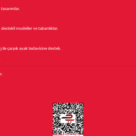
 tasarımlar.
estekli modeller ve tabanlıklar.
ı
ile çarpık ayak tedavisine destek.
.
r.