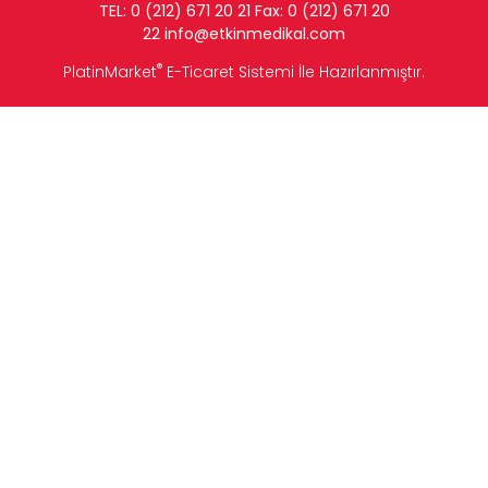
TEL: 0 (212) 671 20 21 Fax: 0 (212) 671 20
22
info
@etkinmedikal.com
®
PlatinMarket
E-Ticaret Sistemi
İle Hazırlanmıştır.