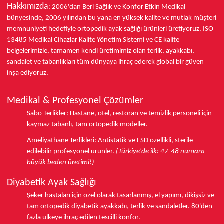
Hakkımızda
: 2006'dan Beri Sağlık ve Konfor
Etkin Medikal
bünyesinde,
2006 yılından bu yana
en yüksek kalite ve mutlak müşteri
memnuniyeti hedefiyle ortopedik ayak sağlığı ürünleri üretiyoruz.
ISO
13485
Medikal Cihazlar Kalite Yönetim Sistemi ve
CE
kalite
belgelerimizle, tamamen kendi üretimimiz olan terlik, ayakkabı,
sandalet ve tabanlıkları
tüm dünyaya ihraç ederek
global bir güven
inşa ediyoruz.
Medikal & Profesyonel Çözümler
Sabo Terlikler
:
Hastane, otel, restoran ve temizlik personeli için
kaymaz tabanlı, tam ortopedik modeller.
Ameliyathane Terlikleri
:
Antistatik ve ESD özellikli, sterile
edilebilir profesyonel ürünler.
(Türkiye'de ilk: 47-48 numara
büyük beden üretimi!)
Diyabetik Ayak Sağlığı
Şeker hastaları için özel olarak tasarlanmış, el yapımı, dikişsiz ve
tam ortopedik
diyabetik ayakkabı
, terlik ve sandaletler.
80'den
fazla ülkeye
ihraç edilen tescilli konfor.