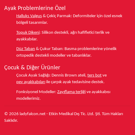
Ayak Problemlerine Özel
Halluks Valgus
& Çekiç Parmak:
Deformiteler için özel esnek
bölgeli tasarımlar.
Topuk Dikeni
:
Silikon destekli, ağrı hafifletici terlik ve
ayakkabılar.
Düz Taban
& Çukur Taban:
Basma problemlerine yönelik
ortopedik destekli modeller ve tabanlıklar.
Çocuk & Diğer Ürünler
Çocuk Ayak Sağlığı:
Dennis Brown ateli,
ters bot
ve
pev ayakkabıları
ile çarpık ayak tedavisine destek.
Fonksiyonel Modeller:
Zayıflama terliği
ve ayakkabısı
modellerimiz.
© 2026 ladyfalcon.net - Etkin Medikal Dış Tic. Ltd. Şti. Tüm Hakları
Saklıdır.