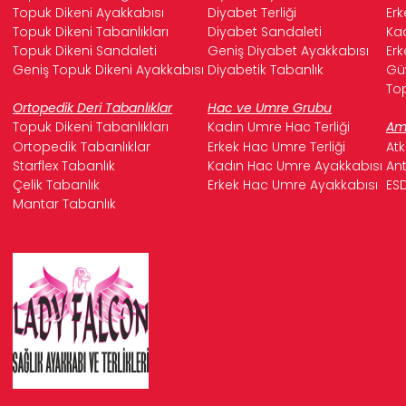
Topuk Dikeni Ayakkabısı
Diyabet Terliği
Erk
Topuk Dikeni Tabanlıkları
Diyabet Sandaleti
Kad
Topuk Dikeni Sandaleti
Geniş Diyabet Ayakkabısı
Erk
Geniş Topuk Dikeni Ayakkabısı
Diyabetik Tabanlık
Güv
Top
Ortopedik Deri Tabanlıklar
Hac ve Umre Grubu
Topuk Dikeni Tabanlıkları
Kadın Umre Hac Terliği
Ame
Ortopedik Tabanlıklar
Erkek Hac Umre Terliği
Atk
Starflex Tabanlık
Kadın Hac Umre Ayakkabısı
Ant
Çelik Tabanlık
Erkek Hac Umre Ayakkabısı
ESD
Mantar Tabanlık