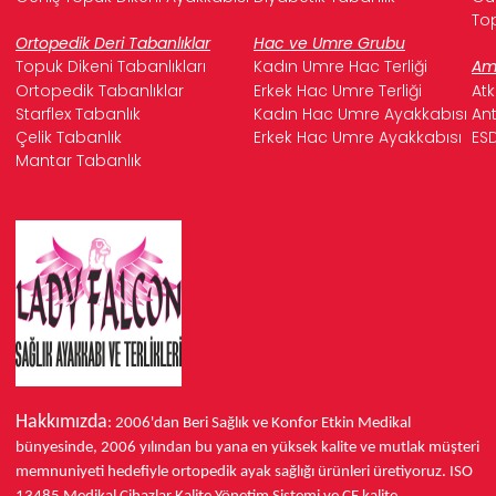
Top
Ortopedik Deri Tabanlıklar
Hac ve Umre Grubu
Topuk Dikeni Tabanlıkları
Kadın Umre Hac Terliği
Ame
Ortopedik Tabanlıklar
Erkek Hac Umre Terliği
Atk
Starflex Tabanlık
Kadın Hac Umre Ayakkabısı
Ant
Çelik Tabanlık
Erkek Hac Umre Ayakkabısı
ESD
Mantar Tabanlık
Hakkımızda
: 2006'dan Beri Sağlık ve Konfor
Etkin Medikal
bünyesinde,
2006 yılından bu yana
en yüksek kalite ve mutlak müşteri
memnuniyeti hedefiyle ortopedik ayak sağlığı ürünleri üretiyoruz.
ISO