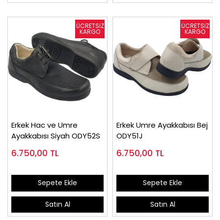
Erkek Hac ve Umre
Erkek Umre Ayakkabısı Bej
Ayakkabısı Siyah ODY52S
ODY51J
6.750,00
TL
6.750,00
TL
Sepete Ekle
Sepete Ekle
Satın Al
Satın Al