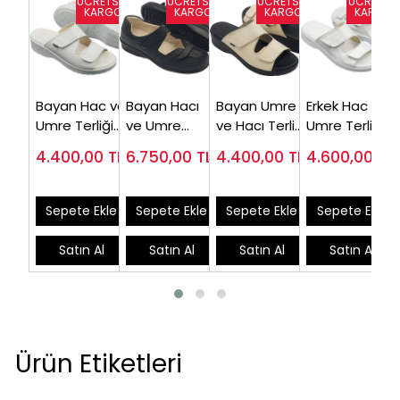
Bayan Hac ve
Bayan Hacı
Bayan Umre
Erkek Hac
Umre Terliği
ve Umre
ve Hacı Terliği
Umre Terliği
Beyaz
Ayakkabısı
Bej ORT07J
Beyaz ORT13B
4.400,00
TL
6.750,00
TL
4.400,00
TL
4.600,00
TL
ORT07B
Siyah ODY03S
Sepete Ekle
Sepete Ekle
Sepete Ekle
Sepete Ekle
Satın Al
Satın Al
Satın Al
Satın Al
Ürün Etiketleri