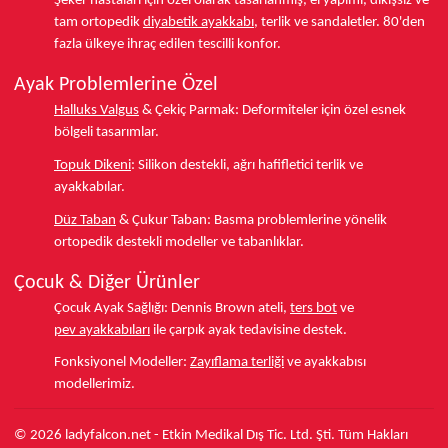
Şeker hastaları için özel olarak tasarlanmış, el yapımı, dikişsiz ve
tam ortopedik
diyabetik ayakkabı
, terlik ve sandaletler.
80'den
fazla ülkeye
ihraç edilen tescilli konfor.
Ayak Problemlerine Özel
Halluks Valgus
& Çekiç Parmak:
Deformiteler için özel esnek
bölgeli tasarımlar.
Topuk Dikeni
:
Silikon destekli, ağrı hafifletici terlik ve
ayakkabılar.
Düz Taban
& Çukur Taban:
Basma problemlerine yönelik
ortopedik destekli modeller ve tabanlıklar.
Çocuk & Diğer Ürünler
Çocuk Ayak Sağlığı:
Dennis Brown ateli,
ters bot
ve
pev ayakkabıları
ile çarpık ayak tedavisine destek.
Fonksiyonel Modeller:
Zayıflama terliği
ve ayakkabısı
modellerimiz.
© 2026 ladyfalcon.net - Etkin Medikal Dış Tic. Ltd. Şti. Tüm Hakları