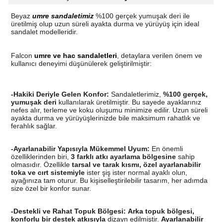
Beyaz
umre sandaletimiz
%100 gerçek yumuşak deri ile
üretilmiş olup uzun süreli ayakta durma ve yürüyüş için ideal
sandalet modelleridir.
Falcon
umre ve hac sandaletleri
, detaylara verilen önem ve
kullanıcı deneyimi düşünülerek geliştirilmiştir:
-Hakiki Deriyle Gelen Konfor:
Sandaletlerimiz,
%100 gerçek,
yumuşak deri
kullanılarak üretilmiştir. Bu sayede ayaklarınız
nefes alır, terleme ve koku oluşumu minimize edilir. Uzun süreli
ayakta durma ve yürüyüşlerinizde bile maksimum rahatlık ve
ferahlık sağlar.
-Ayarlanabilir Yapısıyla Mükemmel Uyum:
En önemli
özelliklerinden biri,
3 farklı atkı ayarlama bölgesine
sahip
olmasıdır. Özellikle
tarsal ve tarak kısmı, özel ayarlanabilir
toka ve cırt sistemiyle
ister şiş ister normal ayaklı olun,
ayağınıza tam oturur. Bu kişiselleştirilebilir tasarım, her adımda
size özel bir konfor sunar.
-Destekli ve Rahat Topuk Bölgesi:
Arka topuk bölgesi,
konforlu bir destek atkısıyla
dizayn edilmiştir.
Ayarlanabilir