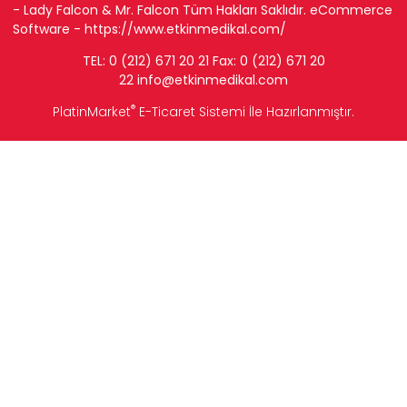
- Lady Falcon & Mr. Falcon Tüm Hakları Saklıdır. eCommerce
Software -
https://www.etkinmedikal.com/
TEL: 0 (212) 671 20 21 Fax: 0 (212) 671 20
22
info
@etkinmedikal.com
®
PlatinMarket
E-Ticaret Sistemi
İle Hazırlanmıştır.