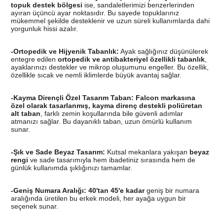
topuk destek bölgesi
ise, sandaletlerimizi benzerlerinden
ayıran üçüncü ayar noktasıdır. Bu sayede topuklarınız
mükemmel şekilde desteklenir ve uzun süreli kullanımlarda dahi
yorgunluk hissi azalır.
-Ortopedik ve Hijyenik Tabanlık:
Ayak sağlığınız düşünülerek
entegre edilen
ortopedik ve antibakteriyel özellikli tabanlık
,
ayaklarınızı destekler ve mikrop oluşumunu engeller. Bu özellik,
özellikle sıcak ve nemli iklimlerde büyük avantaj sağlar.
-Kayma Dirençli Özel Tasarım Taban:
Falcon markasına
özel olarak tasarlanmış, kayma direnç destekli poliüretan
alt taban
, farklı zemin koşullarında bile güvenli adımlar
atmanızı sağlar. Bu dayanıklı taban, uzun ömürlü kullanım
sunar.
-Şık ve Sade Beyaz Tasarım:
Kutsal mekanlara yakışan
beyaz
rengi
ve sade tasarımıyla hem ibadetiniz sırasında hem de
günlük kullanımda şıklığınızı tamamlar.
-Geniş Numara Aralığı:
40'tan 45'e kadar
geniş bir numara
aralığında üretilen bu erkek modeli, her ayağa uygun bir
seçenek sunar.