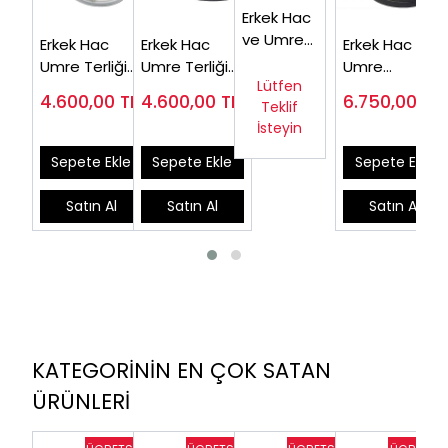
Erkek Hac
ve Umre
Erkek Hac
Erkek Hac
Erkek Hac ve
Ayakkabısı
Umre Terliği
Umre Terliği
Umre
Bej
Lütfen
Beyaz ORT13B
Erkek Bej
Ayakkabısı
4.600,00
TL
4.600,00
TL
6.750,00
TL
ODY52J
Teklif
ORT13J (Çok
Siyah Fileli
İsteyin
Satılan)
ODY51S
Sepete Ekle
Sepete Ekle
Sepete Ekle
Satın Al
Satın Al
Satın Al
KATEGORİNİN EN ÇOK SATAN
ÜRÜNLERİ