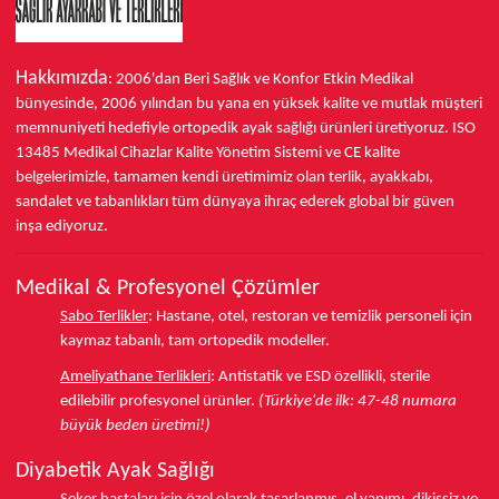
Hakkımızda
: 2006'dan Beri Sağlık ve Konfor
Etkin Medikal
bünyesinde,
2006 yılından bu yana
en yüksek kalite ve mutlak müşteri
memnuniyeti hedefiyle ortopedik ayak sağlığı ürünleri üretiyoruz.
ISO
13485
Medikal Cihazlar Kalite Yönetim Sistemi ve
CE
kalite
belgelerimizle, tamamen kendi üretimimiz olan terlik, ayakkabı,
sandalet ve tabanlıkları
tüm dünyaya ihraç ederek
global bir güven
inşa ediyoruz.
Medikal & Profesyonel Çözümler
Sabo Terlikler
:
Hastane, otel, restoran ve temizlik personeli için
kaymaz tabanlı, tam ortopedik modeller.
Ameliyathane Terlikleri
:
Antistatik ve ESD özellikli, sterile
edilebilir profesyonel ürünler.
(Türkiye'de ilk: 47-48 numara
büyük beden üretimi!)
Diyabetik Ayak Sağlığı