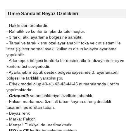
Umre Sandalet Beyaz Özellikleri
- Hakiki deri ürünlerdir.
- Rahatlık ve konfor ön planda tutulmuştur.
- 3 farklı atkı ayarlama bölgesine sahiptir.
- Tarsal ve tarak kısmı özel ayarlanabilir toka ve cırt sistemi ile
ister şiş ister normal ayaklı kullanıcı olsun kolayca ayarlama
yapılabilir.
- Arka topuk bölgesi konforlu bir destek atkı ile dizayn edilmiş ve
konforu üst seviyededir.
- Ayarlanabilir topuk destek bölgesi sayesinde 3. ayarlanabilir
bölgesi ile farklılık yaratılmıştır.
- Erkek model olup 40-41-42-43-44-45 numaralarında üretim
yapılmaktadır.
-
Ortopedik
ve antibakteriyel özellikte tabanlık.
- Falcon markamıza özel alt taban kayma direnç destekli
tasarımlı poliüretan taban.
- Beyaz renk
- Marka: Falcon
- Menşei: Türkiye' de üretilmektedir.
-
ISO ve CE kalite
belgelerine sahiptir.