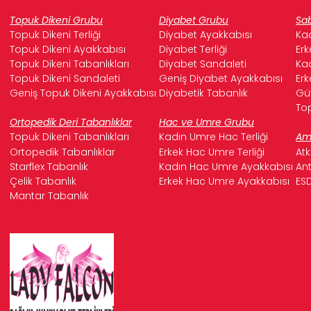
Topuk Dikeni Grubu
Diyabet Grubu
Sab
Topuk Dikeni Terliği
Diyabet Ayakkabısı
Kad
Topuk Dikeni Ayakkabısı
Diyabet Terliği
Erk
Topuk Dikeni Tabanlıkları
Diyabet Sandaleti
Kad
Topuk Dikeni Sandaleti
Geniş Diyabet Ayakkabısı
Erk
Geniş Topuk Dikeni Ayakkabısı
Diyabetik Tabanlık
Güv
Top
Ortopedik Deri Tabanlıklar
Hac ve Umre Grubu
Topuk Dikeni Tabanlıkları
Kadın Umre Hac Terliği
Ame
Ortopedik Tabanlıklar
Erkek Hac Umre Terliği
Atk
Starflex Tabanlık
Kadın Hac Umre Ayakkabısı
Ant
Çelik Tabanlık
Erkek Hac Umre Ayakkabısı
ESD
Mantar Tabanlık