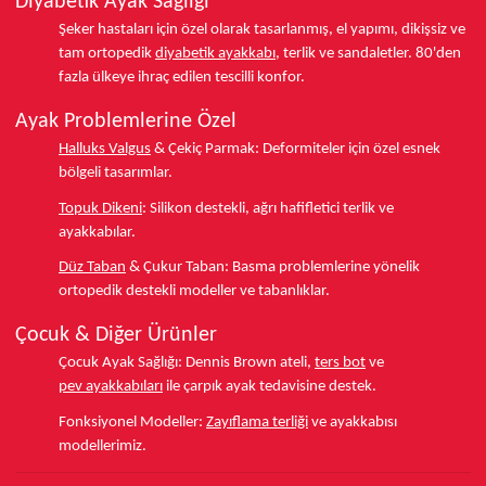
Diyabetik Ayak Sağlığı
Şeker hastaları için özel olarak tasarlanmış, el yapımı, dikişsiz ve
tam ortopedik
diyabetik ayakkabı
, terlik ve sandaletler.
80'den
fazla ülkeye
ihraç edilen tescilli konfor.
Ayak Problemlerine Özel
Halluks Valgus
& Çekiç Parmak:
Deformiteler için özel esnek
bölgeli tasarımlar.
Topuk Dikeni
:
Silikon destekli, ağrı hafifletici terlik ve
ayakkabılar.
Düz Taban
& Çukur Taban:
Basma problemlerine yönelik
ortopedik destekli modeller ve tabanlıklar.
Çocuk & Diğer Ürünler
Çocuk Ayak Sağlığı:
Dennis Brown ateli,
ters bot
ve
pev ayakkabıları
ile çarpık ayak tedavisine destek.
Fonksiyonel Modeller:
Zayıflama terliği
ve ayakkabısı
modellerimiz.