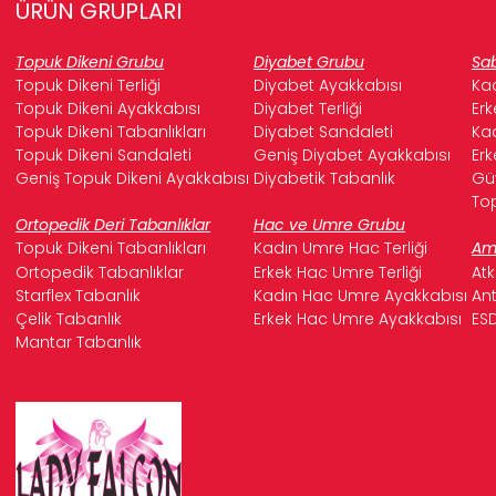
ÜRÜN GRUPLARI
Topuk Dikeni Grubu
Diyabet Grubu
Sab
Topuk Dikeni Terliği
Diyabet Ayakkabısı
Kad
Topuk Dikeni Ayakkabısı
Diyabet Terliği
Erk
Topuk Dikeni Tabanlıkları
Diyabet Sandaleti
Kad
Topuk Dikeni Sandaleti
Geniş Diyabet Ayakkabısı
Erk
Geniş Topuk Dikeni Ayakkabısı
Diyabetik Tabanlık
Güv
Top
Ortopedik Deri Tabanlıklar
Hac ve Umre Grubu
Topuk Dikeni Tabanlıkları
Kadın Umre Hac Terliği
Ame
Ortopedik Tabanlıklar
Erkek Hac Umre Terliği
Atk
Starflex Tabanlık
Kadın Hac Umre Ayakkabısı
Ant
Çelik Tabanlık
Erkek Hac Umre Ayakkabısı
ESD
Mantar Tabanlık