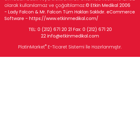
olarak kullanılamaz ve çoğaltılamaz.
© Etkin Medikal 2006
- Lady Falcon & Mr. Falcon Tüm Hakları Saklıdır. eCommerce
Software -
https://www.etkinmedikal.com/
TEL: 0 (212) 671 20 21 Fax: 0 (212) 671 20
22
info
@etkinmedikal.com
®
PlatinMarket
E-Ticaret Sistemi
İle Hazırlanmıştır.