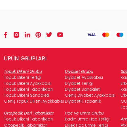
ÜRÜN GRUPLARI
Topuk Dikeni Grubu
Diyabet Grubu
Sab
Topuk Dikeni Terliği
Diyabet Ayakkabısı
Kad
Topuk Dikeni Ayakkabısı
Diyabet Terliği
Erk
Topuk Dikeni Tabanlıkları
Diyabet Sandaleti
Kad
Topuk Dikeni Sandaleti
Geniş Diyabet Ayakkabısı
Erk
Geniş Topuk Dikeni Ayakkabısı
Diyabetik Tabanlık
Güv
Top
Ortopedik Deri Tabanlıklar
Hac ve Umre Grubu
Topuk Dikeni Tabanlıkları
Kadın Umre Hac Terliği
Ame
Ortopedik Tabanlıklar
Erkek Hac Umre Terliği
Atk