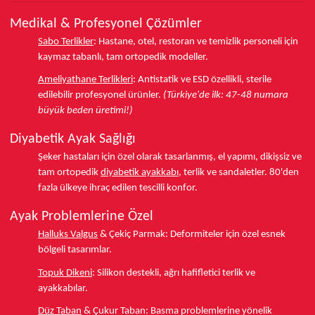
Medikal & Profesyonel Çözümler
Sabo Terlikler
:
Hastane, otel, restoran ve temizlik personeli için
kaymaz tabanlı, tam ortopedik modeller.
Ameliyathane Terlikleri
:
Antistatik ve ESD özellikli, sterile
edilebilir profesyonel ürünler.
(Türkiye'de ilk: 47-48 numara
büyük beden üretimi!)
Diyabetik Ayak Sağlığı
Şeker hastaları için özel olarak tasarlanmış, el yapımı, dikişsiz ve
tam ortopedik
diyabetik ayakkabı
, terlik ve sandaletler.
80'den
fazla ülkeye
ihraç edilen tescilli konfor.
Ayak Problemlerine Özel
Halluks Valgus
& Çekiç Parmak:
Deformiteler için özel esnek
bölgeli tasarımlar.
Topuk Dikeni
:
Silikon destekli, ağrı hafifletici terlik ve
ayakkabılar.
Düz Taban
& Çukur Taban:
Basma problemlerine yönelik