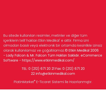
Bu sitede kullanılan resimler, metinler ve diğer tüm
içeriklerin telif hakları Etkin Medikal' e aittir. Firma izni
olmadan basılı veya elektronik bir ortamda kesinlikle izinsiz
olarak kullanılamaz ve çoğaltılamaz.
© Etkin Medikal 2006
- Lady Falcon & Mr. Falcon Tüm Hakları Saklıdır. eCommerce
Software -
https://www.etkinmedikal.com/
TEL: 0 (212) 671 20 21 Fax: 0 (212) 671 20
22
info
@etkinmedikal.com
®
PlatinMarket
E-Ticaret Sistemi
İle Hazırlanmıştır.