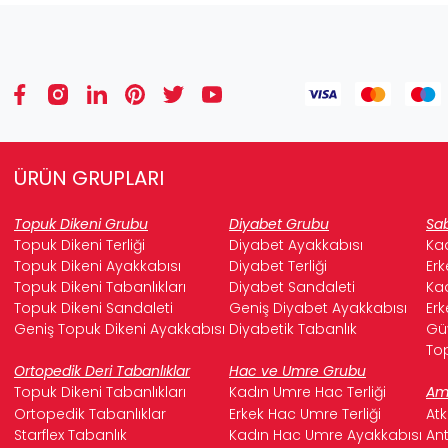
ÜRÜN GRUPLARI
Topuk Dikeni Grubu
Diyabet Grubu
Sab
Topuk Dikeni Terliği
Diyabet Ayakkabısı
Kad
Topuk Dikeni Ayakkabısı
Diyabet Terliği
Erk
Topuk Dikeni Tabanlıkları
Diyabet Sandaleti
Kad
Topuk Dikeni Sandaleti
Geniş Diyabet Ayakkabısı
Erk
Geniş Topuk Dikeni Ayakkabısı
Diyabetik Tabanlık
Güv
Top
Ortopedik Deri Tabanlıklar
Hac ve Umre Grubu
Topuk Dikeni Tabanlıkları
Kadın Umre Hac Terliği
Ame
Ortopedik Tabanlıklar
Erkek Hac Umre Terliği
Atk
Starflex Tabanlık
Kadın Hac Umre Ayakkabısı
Ant