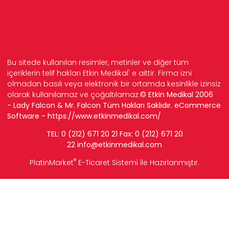
Bu sitede kullanılan resimler, metinler ve diğer tüm
içeriklerin telif hakları Etkin Medikal' e aittir. Firma izni
olmadan basılı veya elektronik bir ortamda kesinlikle izinsiz
olarak kullanılamaz ve çoğaltılamaz.
© Etkin Medikal 2006
- Lady Falcon & Mr. Falcon Tüm Hakları Saklıdır. eCommerce
Software -
https://www.etkinmedikal.com/
TEL: 0 (212) 671 20 21 Fax: 0 (212) 671 20
22
info
@etkinmedikal.com
®
PlatinMarket
E-Ticaret Sistemi
İle Hazırlanmıştır.