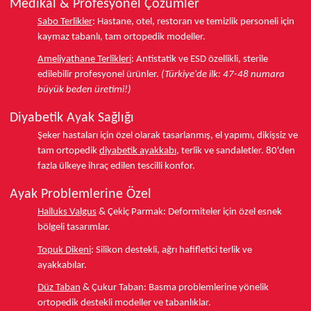
Medikal & Profesyonel Çözümler
Sabo Terlikler
:
Hastane, otel, restoran ve temizlik personeli için
kaymaz tabanlı, tam ortopedik modeller.
Ameliyathane Terlikleri
:
Antistatik ve ESD özellikli, sterile
edilebilir profesyonel ürünler.
(Türkiye'de ilk: 47-48 numara
büyük beden üretimi!)
Diyabetik Ayak Sağlığı
Şeker hastaları için özel olarak tasarlanmış, el yapımı, dikişsiz ve
tam ortopedik
diyabetik ayakkabı
, terlik ve sandaletler.
80'den
fazla ülkeye
ihraç edilen tescilli konfor.
Ayak Problemlerine Özel
Halluks Valgus
& Çekiç Parmak:
Deformiteler için özel esnek
bölgeli tasarımlar.
Topuk Dikeni
:
Silikon destekli, ağrı hafifletici terlik ve
ayakkabılar.
Düz Taban
& Çukur Taban:
Basma problemlerine yönelik
ortopedik destekli modeller ve tabanlıklar.