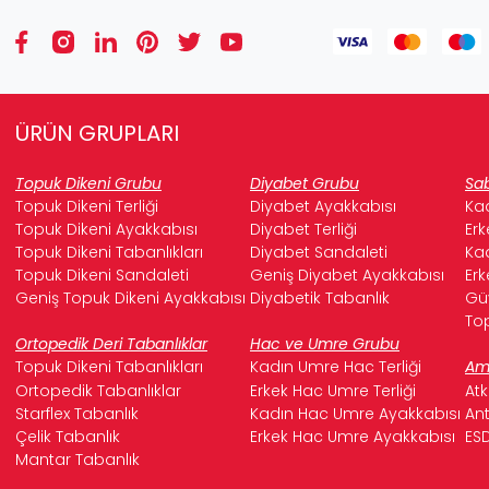
ÜRÜN GRUPLARI
Topuk Dikeni Grubu
Diyabet Grubu
Sab
Topuk Dikeni Terliği
Diyabet Ayakkabısı
Kad
Topuk Dikeni Ayakkabısı
Diyabet Terliği
Erk
Topuk Dikeni Tabanlıkları
Diyabet Sandaleti
Kad
Topuk Dikeni Sandaleti
Geniş Diyabet Ayakkabısı
Erk
Geniş Topuk Dikeni Ayakkabısı
Diyabetik Tabanlık
Güv
Top
Ortopedik Deri Tabanlıklar
Hac ve Umre Grubu
Topuk Dikeni Tabanlıkları
Kadın Umre Hac Terliği
Ame
Ortopedik Tabanlıklar
Erkek Hac Umre Terliği
Atk
Starflex Tabanlık
Kadın Hac Umre Ayakkabısı
Ant
Çelik Tabanlık
Erkek Hac Umre Ayakkabısı
ESD
Mantar Tabanlık