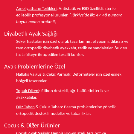
Ameliyathane Terlikleri
:
Antistatik ve ESD özellikli, sterile
edilebilir profesyonel ürünler.
(Türkiye'de ilk: 47-48 numara
büyük beden üretimi!)
Diyabetik Ayak Sağlığı
Şeker hastaları için özel olarak tasarlanmış, el yapımı, dikişsiz ve
tam ortopedik
diyabetik ayakkabı
, terlik ve sandaletler.
80'den
fazla ülkeye
ihraç edilen tescilli konfor.
Ayak Problemlerine Özel
Halluks Valgus
& Çekiç Parmak:
Deformiteler için özel esnek
bölgeli tasarımlar.
Topuk Dikeni
:
Silikon destekli, ağrı hafifletici terlik ve
ayakkabılar.
Düz Taban
& Çukur Taban:
Basma problemlerine yönelik
ortopedik destekli modeller ve tabanlıklar.
Çocuk & Diğer Ürünler
Çocuk Ayak Sağlığı:
Dennis Brown ateli,
ters bot
ve