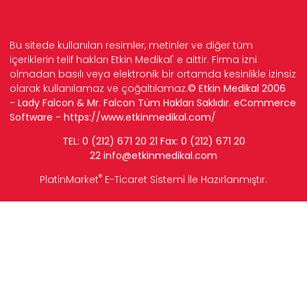
Bu sitede kullanılan resimler, metinler ve diğer tüm
içeriklerin telif hakları Etkin Medikal' e aittir. Firma izni
olmadan basılı veya elektronik bir ortamda kesinlikle izinsiz
olarak kullanılamaz ve çoğaltılamaz.
© Etkin Medikal 2006
- Lady Falcon & Mr. Falcon Tüm Hakları Saklıdır. eCommerce
Software -
https://www.etkinmedikal.com/
TEL: 0 (212) 671 20 21 Fax: 0 (212) 671 20
22
info
@etkinmedikal.com
®
PlatinMarket
E-Ticaret Sistemi
İle Hazırlanmıştır.