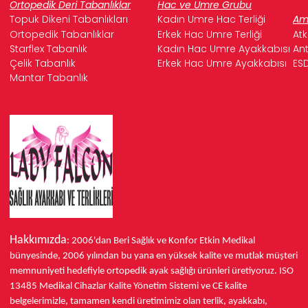
Ortopedik Deri Tabanlıklar
Hac ve Umre Grubu
Topuk Dikeni Tabanlıkları
Kadın Umre Hac Terliği
Ame
Ortopedik Tabanlıklar
Erkek Hac Umre Terliği
Atk
Starflex Tabanlık
Kadın Hac Umre Ayakkabısı
Ant
Çelik Tabanlık
Erkek Hac Umre Ayakkabısı
ESD
Mantar Tabanlık
Hakkımızda
: 2006'dan Beri Sağlık ve Konfor
Etkin Medikal
bünyesinde,
2006 yılından bu yana
en yüksek kalite ve mutlak müşteri
memnuniyeti hedefiyle ortopedik ayak sağlığı ürünleri üretiyoruz.
ISO
13485
Medikal Cihazlar Kalite Yönetim Sistemi ve
CE
kalite
belgelerimizle, tamamen kendi üretimimiz olan terlik, ayakkabı,