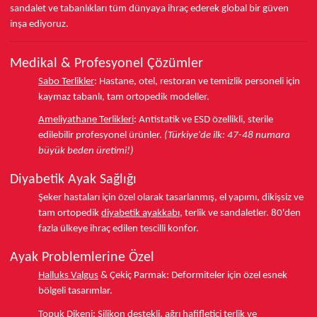
sandalet ve tabanlıkları
tüm dünyaya ihraç ederek
global bir güven
inşa ediyoruz.
Medikal & Profesyonel Çözümler
Sabo Terlikler
:
Hastane, otel, restoran ve temizlik personeli için
kaymaz tabanlı, tam ortopedik modeller.
Ameliyathane Terlikleri
:
Antistatik ve ESD özellikli, sterile
edilebilir profesyonel ürünler.
(Türkiye'de ilk: 47-48 numara
büyük beden üretimi!)
Diyabetik Ayak Sağlığı
Şeker hastaları için özel olarak tasarlanmış, el yapımı, dikişsiz ve
tam ortopedik
diyabetik ayakkabı
, terlik ve sandaletler.
80'den
fazla ülkeye
ihraç edilen tescilli konfor.
Ayak Problemlerine Özel
Halluks Valgus
& Çekiç Parmak:
Deformiteler için özel esnek
bölgeli tasarımlar.
Topuk Dikeni
:
Silikon destekli, ağrı hafifletici terlik ve