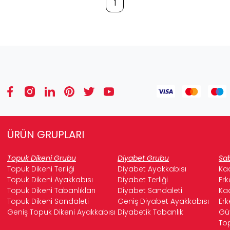
1
ÜRÜN GRUPLARI
Topuk Dikeni Grubu
Diyabet Grubu
Sab
Topuk Dikeni Terliği
Diyabet Ayakkabısı
Kad
Topuk Dikeni Ayakkabısı
Diyabet Terliği
Erk
Topuk Dikeni Tabanlıkları
Diyabet Sandaleti
Kad
Topuk Dikeni Sandaleti
Geniş Diyabet Ayakkabısı
Erk
Geniş Topuk Dikeni Ayakkabısı
Diyabetik Tabanlık
Güv
Top