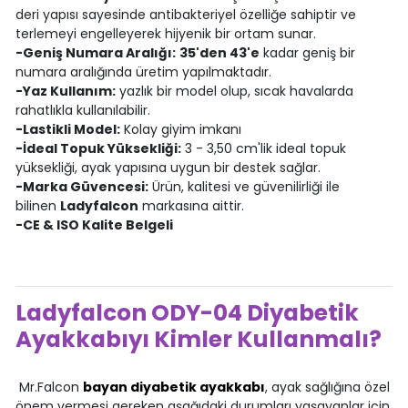
deri yapısı sayesinde antibakteriyel özelliğe sahiptir ve
terlemeyi engelleyerek hijyenik bir ortam sunar.
-Geniş Numara Aralığı:
35'den 43'e
kadar geniş bir
numara aralığında üretim yapılmaktadır.
-Yaz Kullanım:
yazlık bir model olup, sıcak havalarda
rahatlıkla kullanılabilir.
-Lastikli Model:
Kolay giyim imkanı
-İdeal Topuk Yüksekliği:
3 - 3,50 cm'lik ideal topuk
yüksekliği, ayak yapısına uygun bir destek sağlar.
-Marka Güvencesi:
Ürün, kalitesi ve güvenilirliği ile
bilinen
Ladyfalcon
markasına aittir.
-CE & ISO Kalite Belgeli
Ladyfalcon ODY-04 Diyabetik
Ayakkabıyı Kimler Kullanmalı?
Mr.Falcon
bayan diyabetik ayakkabı
, ayak sağlığına özel
önem vermesi gereken aşağıdaki durumları yaşayanlar için