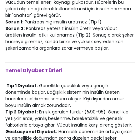
Vücudun temel enerji kaynağı glukozdur. Hücrelerin bu
şekeri alıp enerji olarak kullanabilmesi için insülin hormonu
bir "anahtar" görevi görür.
Sorun 1:
Pankreas hiç insülin üretmez (Tip 1).
Sorun 2:
Pankreas yetersiz insülin üretir veya vücut
üretilen insülini etkili kullanamaz (Tip 2). Sonuç olarak şeker
hücreye giremez, kanda birikir ve yüksek seyreden kan
şekeri zamanla organlara zarar vermeye başlar.
Temel Diyabet Türleri
Tip 1 Diyabet:
Genellikle çocukluk veya gençlik
döneminde başlar. Bağışıklık sisteminin insülin üreten
hücrelere saldırması sonucu oluşur. Kişi dışarıdan ömür
boyu insülin almak zorundadır.
Tip 2 Diyabet:
En sık görülen türdür (%90-95). Genellikle
yetişkinlerde, yanlış beslenme, hareketsizlik ve genetik
faktörlerle ortaya çıkar. Vücut insüline karşı direnç gösterir.
Gestasyonel Diyabet:
Hamilelik döneminde ortaya çıkan
ve genellikle doğumdan sonra düzelen geçici şeker