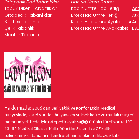
Ortopedik Deri Tabanlıklar
Hac ve Umre Grubu
Topuk Dikeni Tabanlıkları
Kadın Umre Hac Terliği
Ame
Ortopedik Tabanlıklar
Erkek Hac Umre Terliği
Atk
Starflex Tabanlık
Kadın Hac Umre Ayakkabısı
Ant
Çelik Tabanlık
Erkek Hac Umre Ayakkabısı
ESD
Mantar Tabanlık
Hakkımızda
: 2006'dan Beri Sağlık ve Konfor
Etkin Medikal
bünyesinde,
2006 yılından bu yana
en yüksek kalite ve mutlak müşteri
memnuniyeti hedefiyle ortopedik ayak sağlığı ürünleri üretiyoruz.
ISO
13485
Medikal Cihazlar Kalite Yönetim Sistemi ve
CE
kalite
belgelerimizle, tamamen kendi üretimimiz olan terlik, ayakkabı,