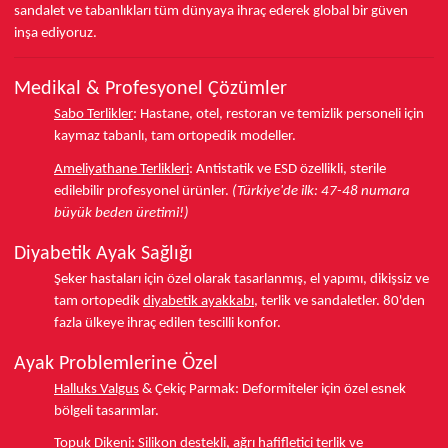
sandalet ve tabanlıkları
tüm dünyaya ihraç ederek
global bir güven
inşa ediyoruz.
Medikal & Profesyonel Çözümler
Sabo Terlikler
:
Hastane, otel, restoran ve temizlik personeli için
kaymaz tabanlı, tam ortopedik modeller.
Ameliyathane Terlikleri
:
Antistatik ve ESD özellikli, sterile
edilebilir profesyonel ürünler.
(Türkiye'de ilk: 47-48 numara
büyük beden üretimi!)
Diyabetik Ayak Sağlığı
Şeker hastaları için özel olarak tasarlanmış, el yapımı, dikişsiz ve
tam ortopedik
diyabetik ayakkabı
, terlik ve sandaletler.
80'den
fazla ülkeye
ihraç edilen tescilli konfor.
Ayak Problemlerine Özel
Halluks Valgus
& Çekiç Parmak:
Deformiteler için özel esnek
bölgeli tasarımlar.
Topuk Dikeni
:
Silikon destekli, ağrı hafifletici terlik ve