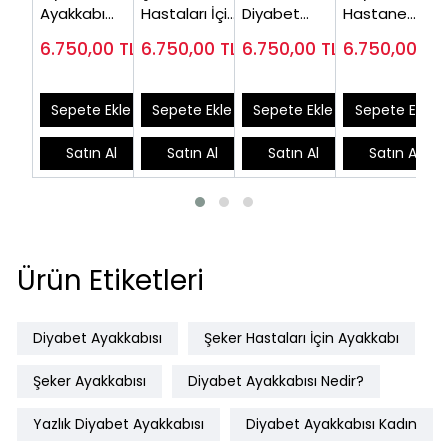
Ayakkabı
Hastaları İçin
Diyabet
Hastane
Kadın Siyah
Ayakkabı
Ayakkabısı Bej
Hemşire
6.750,00
TL
6.750,00
TL
6.750,00
TL
6.750,00
TL
OD01S ( En
Bayan Modeli
ODY03J
Ayakkabısı
Çok Satan)
OD02S
Lacivert
ODY03L
Sepete Ekle
Sepete Ekle
Sepete Ekle
Sepete Ekle
Satın Al
Satın Al
Satın Al
Satın Al
Ürün Etiketleri
Diyabet Ayakkabısı
Şeker Hastaları İçin Ayakkabı
Şeker Ayakkabısı
Diyabet Ayakkabısı Nedir?
Yazlık Diyabet Ayakkabısı
Diyabet Ayakkabısı Kadın