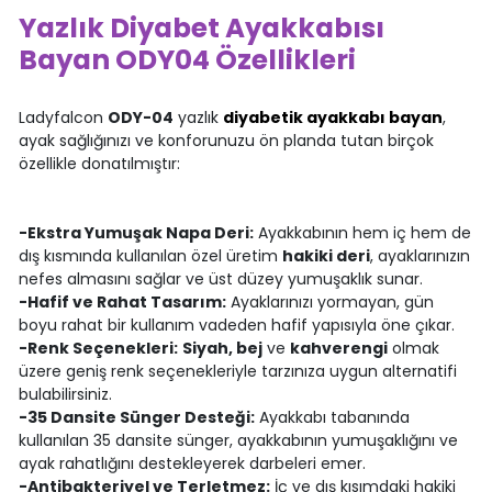
Yazlık Diyabet Ayakkabısı
Bayan ODY04
Özellikleri
Ladyfalcon
ODY-04
yazlık
diyabetik ayakkabı bayan
,
ayak sağlığınızı ve konforunuzu ön planda tutan birçok
özellikle donatılmıştır:
-Ekstra Yumuşak Napa Deri:
Ayakkabının hem iç hem de
dış kısmında kullanılan özel üretim
hakiki deri
, ayaklarınızın
nefes almasını sağlar ve üst düzey yumuşaklık sunar.
-Hafif ve Rahat Tasarım:
Ayaklarınızı yormayan, gün
boyu rahat bir kullanım vadeden hafif yapısıyla öne çıkar.
-Renk Seçenekleri:
Siyah, bej
ve
kahverengi
olmak
üzere geniş renk seçenekleriyle tarzınıza uygun alternatifi
bulabilirsiniz.
-35 Dansite Sünger Desteği:
Ayakkabı tabanında
kullanılan 35 dansite sünger, ayakkabının yumuşaklığını ve
ayak rahatlığını destekleyerek darbeleri emer.
-Antibakteriyel ve Terletmez:
İç ve dış kısımdaki hakiki