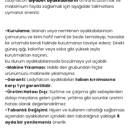
Ladyfalcon
diyabet ayakkabıların
ömrünü uzatmak ve
maksimum fayda sağlamak için aşağıdaki talimatlara
uymanızı öneririz:
-Kurulama:
Islanan veya nemlenen ayakkabılarınızın
çamurunu ve kirini hafif nemli bir bezle temizleyip, havadar
bir ortamda kendi halinde kurutmanızı tavsiye ederiz. Direkt
güneş ışığı, kalorifer veya soba gibi yüksek ısıyla
kurutmaktan kaçının,
bu durum ayakkabılarınızda bozulmaya yol açabilir.
-Makine Yıkaması:
Hakiki deri grubundan hiçbir
ürünümüzü makinede yıkamayınız.
-Garanti:
Ladyfalcon ayakkabıları
taban kırılmasına
karşı 1 yıl garantilidir.
-Üretim Hatası Dışı:
Sürtme ve çarpma gibi sebeplerden
dolayı meydana gelen çizilme, yırtılma gibi sorunlar üretim
hatası olarak değerlendirilmez.
-Tabanlık Değişimi:
Hijyen ve kullanım rahatlığı sağlaması
açısından ayakkabının içindeki deri tabanlığınızı yaklaşık
6
ayda bir yenilemeniz
önerilir.