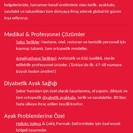
belgelerimizle, tamamen kendi üretimimiz olan terlik, ayakkabı,
sandalet ve tabanlıkları
tüm dünyaya ihraç ederek
global bir güven
inşa ediyoruz.
Medikal & Profesyonel Çözümler
Sabo Terlikler
:
Hastane, otel, restoran ve temizlik personeli için
kaymaz tabanlı, tam ortopedik modeller.
Ameliyathane Terlikleri
:
Antistatik ve ESD özellikli, sterile
edilebilir profesyonel ürünler.
(Türkiye'de ilk: 47-48 numara
büyük beden üretimi!)
Diyabetik Ayak Sağlığı
Şeker hastaları için özel olarak tasarlanmış, el yapımı, dikişsiz ve
tam ortopedik
diyabetik ayakkabı
, terlik ve sandaletler.
80'den
fazla ülkeye
ihraç edilen tescilli konfor.
Ayak Problemlerine Özel
Halluks Valgus
& Çekiç Parmak:
Deformiteler için özel esnek
bölgeli tasarımlar.