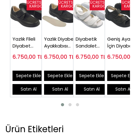
Yazlık Fileli
Yazlık Diyabet
Diyabetik
Geniş Ayaklar
Diyabet
Ayakkabısı
Sandalet
İçin Diyabet
Ayakkabısı
Erkek Siyah
Erkek Beyaz
Sandaleti
6.750,00
TL
6.750,00
TL
6.750,00
TL
6.750,00
TL
Erkek Siyah
ODY52S
ODS110B
Erkek ODS110S
ODY51S (En
Çok Satan)
Sepete Ekle
Sepete Ekle
Sepete Ekle
Sepete Ekle
Satın Al
Satın Al
Satın Al
Satın Al
Ürün Etiketleri