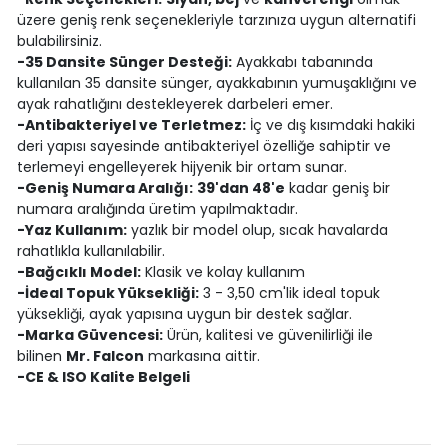
üzere geniş renk seçenekleriyle tarzınıza uygun alternatifi
bulabilirsiniz.
-35 Dansite Sünger Desteği:
Ayakkabı tabanında
kullanılan 35 dansite sünger, ayakkabının yumuşaklığını ve
ayak rahatlığını destekleyerek darbeleri emer.
-Antibakteriyel ve Terletmez:
İç ve dış kısımdaki hakiki
deri yapısı sayesinde antibakteriyel özelliğe sahiptir ve
terlemeyi engelleyerek hijyenik bir ortam sunar.
-Geniş Numara Aralığı:
39'dan 48'e
kadar geniş bir
numara aralığında üretim yapılmaktadır.
-Yaz Kullanım:
yazlık bir model olup, sıcak havalarda
rahatlıkla kullanılabilir.
-Bağcıklı Model:
Klasik ve kolay kullanım
-İdeal Topuk Yüksekliği:
3 - 3,50 cm'lik ideal topuk
yüksekliği, ayak yapısına uygun bir destek sağlar.
-Marka Güvencesi:
Ürün, kalitesi ve güvenilirliği ile
bilinen
Mr. Falcon
markasına aittir.
-CE & ISO Kalite Belgeli