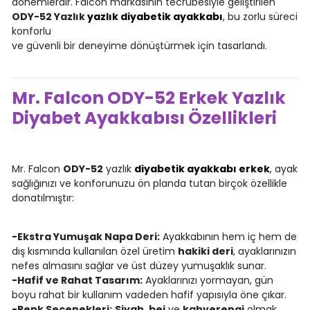
dönemlerdir. Falcon markasının tecrübesiyle geliştirilen
ODY-52 Yazlık
yazlık diyabetik ayakkabı
, bu zorlu süreci
konforlu
ve güvenli bir deneyime dönüştürmek için tasarlandı.
Mr. Falcon
ODY-52
Erkek Yazlık
Diyabet Ayakkabısı Özellikleri
Mr. Falcon
ODY-52
yazlık
diyabetik ayakkabı erkek
, ayak
sağlığınızı ve konforunuzu ön planda tutan birçok özellikle
donatılmıştır:
-Ekstra Yumuşak Napa Deri:
Ayakkabının hem iç hem de
dış kısmında kullanılan özel üretim
hakiki deri
, ayaklarınızın
nefes almasını sağlar ve üst düzey yumuşaklık sunar.
-Hafif ve Rahat Tasarım:
Ayaklarınızı yormayan, gün
boyu rahat bir kullanım vadeden hafif yapısıyla öne çıkar.
-Renk Seçenekleri:
Siyah, bej
ve
kahverengi
olmak