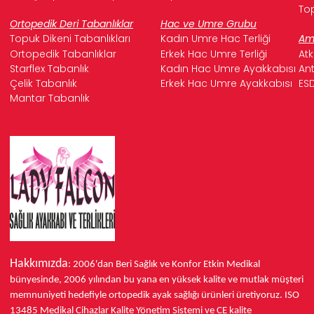
Top
Ortopedik Deri Tabanlıklar
Hac ve Umre Grubu
Topuk Dikeni Tabanlıkları
Kadın Umre Hac Terliği
Ame
Ortopedik Tabanlıklar
Erkek Hac Umre Terliği
Atk
Starflex Tabanlık
Kadın Hac Umre Ayakkabısı
Ant
Çelik Tabanlık
Erkek Hac Umre Ayakkabısı
ESD
Mantar Tabanlık
Hakkımızda
: 2006'dan Beri Sağlık ve Konfor
Etkin Medikal
bünyesinde,
2006 yılından bu yana
en yüksek kalite ve mutlak müşteri
memnuniyeti hedefiyle ortopedik ayak sağlığı ürünleri üretiyoruz.
ISO
13485
Medikal Cihazlar Kalite Yönetim Sistemi ve
CE
kalite