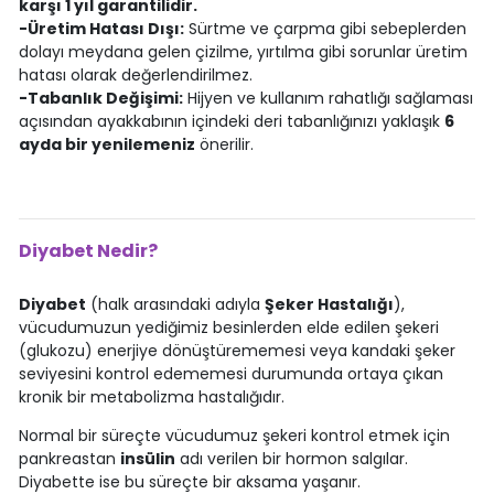
karşı 1 yıl garantilidir.
-Üretim Hatası Dışı:
Sürtme ve çarpma gibi sebeplerden
dolayı meydana gelen çizilme, yırtılma gibi sorunlar üretim
hatası olarak değerlendirilmez.
-Tabanlık Değişimi:
Hijyen ve kullanım rahatlığı sağlaması
açısından ayakkabının içindeki deri tabanlığınızı yaklaşık
6
ayda bir yenilemeniz
önerilir.
Diyabet Nedir?
Diyabet
(halk arasındaki adıyla
Şeker Hastalığı
),
vücudumuzun yediğimiz besinlerden elde edilen şekeri
(glukozu) enerjiye dönüştürememesi veya kandaki şeker
seviyesini kontrol edememesi durumunda ortaya çıkan
kronik bir metabolizma hastalığıdır.
Normal bir süreçte vücudumuz şekeri kontrol etmek için
pankreastan
insülin
adı verilen bir hormon salgılar.
Diyabette ise bu süreçte bir aksama yaşanır.