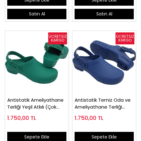
Sepete Ekle
Sepete Ekle
Satın Al
Satın Al
Antistatik Ameliyathane
Antistatik Temiz Oda ve
Terliği Yeşil Atkılı (Çok
Ameliyathane Terliği
Satan)
Saks Mavi
1.750,00
TL
1.750,00
TL
Sepete Ekle
Sepete Ekle