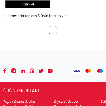
Satın Al
Bu aramada toplam
5
ürün listeleniyor.
1
ÜRÜN GRUPLARI
Topuk Dikeni Grubu
Diyabet Grubu
Sab