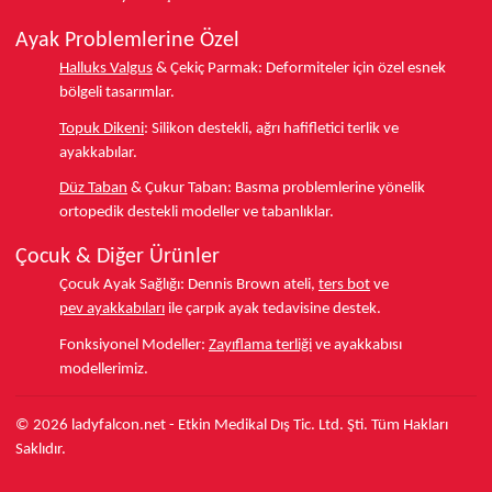
Ayak Problemlerine Özel
Halluks Valgus
& Çekiç Parmak:
Deformiteler için özel esnek
bölgeli tasarımlar.
Topuk Dikeni
:
Silikon destekli, ağrı hafifletici terlik ve
ayakkabılar.
Düz Taban
& Çukur Taban:
Basma problemlerine yönelik
ortopedik destekli modeller ve tabanlıklar.
Çocuk & Diğer Ürünler
Çocuk Ayak Sağlığı:
Dennis Brown ateli,
ters bot
ve
pev ayakkabıları
ile çarpık ayak tedavisine destek.
Fonksiyonel Modeller:
Zayıflama terliği
ve ayakkabısı
modellerimiz.
© 2026 ladyfalcon.net - Etkin Medikal Dış Tic. Ltd. Şti. Tüm Hakları
Saklıdır.