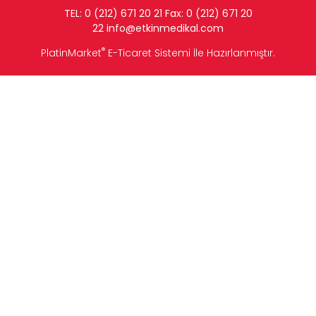
TEL: 0 (212) 671 20 21 Fax: 0 (212) 671 20
22
info
@etkinmedikal.com
®
PlatinMarket
E-Ticaret Sistemi
İle Hazırlanmıştır.