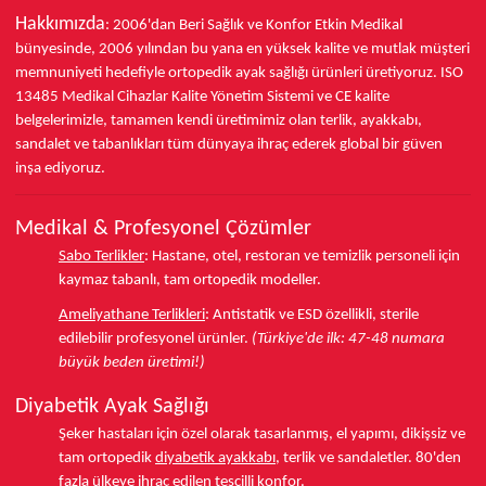
Hakkımızda
: 2006'dan Beri Sağlık ve Konfor
Etkin Medikal
bünyesinde,
2006 yılından bu yana
en yüksek kalite ve mutlak müşteri
memnuniyeti hedefiyle ortopedik ayak sağlığı ürünleri üretiyoruz.
ISO
13485
Medikal Cihazlar Kalite Yönetim Sistemi ve
CE
kalite
belgelerimizle, tamamen kendi üretimimiz olan terlik, ayakkabı,
sandalet ve tabanlıkları
tüm dünyaya ihraç ederek
global bir güven
inşa ediyoruz.
Medikal & Profesyonel Çözümler
Sabo Terlikler
:
Hastane, otel, restoran ve temizlik personeli için
kaymaz tabanlı, tam ortopedik modeller.
Ameliyathane Terlikleri
:
Antistatik ve ESD özellikli, sterile
edilebilir profesyonel ürünler.
(Türkiye'de ilk: 47-48 numara
büyük beden üretimi!)
Diyabetik Ayak Sağlığı
Şeker hastaları için özel olarak tasarlanmış, el yapımı, dikişsiz ve
tam ortopedik
diyabetik ayakkabı
, terlik ve sandaletler.
80'den
fazla ülkeye
ihraç edilen tescilli konfor.