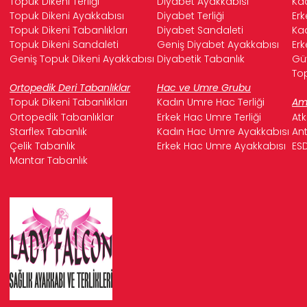
Topuk Dikeni Terliği
Diyabet Ayakkabısı
Kad
Topuk Dikeni Ayakkabısı
Diyabet Terliği
Erk
Topuk Dikeni Tabanlıkları
Diyabet Sandaleti
Kad
Topuk Dikeni Sandaleti
Geniş Diyabet Ayakkabısı
Erk
Geniş Topuk Dikeni Ayakkabısı
Diyabetik Tabanlık
Güv
Top
Ortopedik Deri Tabanlıklar
Hac ve Umre Grubu
Topuk Dikeni Tabanlıkları
Kadın Umre Hac Terliği
Ame
Ortopedik Tabanlıklar
Erkek Hac Umre Terliği
Atk
Starflex Tabanlık
Kadın Hac Umre Ayakkabısı
Ant
Çelik Tabanlık
Erkek Hac Umre Ayakkabısı
ESD
Mantar Tabanlık