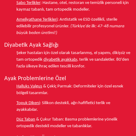
Sabo Terlikler
:
Hastane, otel, restoran ve temizlik personeli için
kaymaz tabanlı, tam ortopedik modeller.
Ameliyathane Terlikleri
:
Antistatik ve ESD özellikli, sterile
edilebilir profesyonel ürünler.
(Türkiye'de ilk: 47-48 numara
büyük beden üretimi!)
Diyabetik Ayak Sağlığı
Şeker hastaları için özel olarak tasarlanmış, el yapımı, dikişsiz ve
tam ortopedik
diyabetik ayakkabı
, terlik ve sandaletler.
80'den
fazla ülkeye
ihraç edilen tescilli konfor.
Ayak Problemlerine Özel
Halluks Valgus
& Çekiç Parmak:
Deformiteler için özel esnek
bölgeli tasarımlar.
Topuk Dikeni
:
Silikon destekli, ağrı hafifletici terlik ve
ayakkabılar.
Düz Taban
& Çukur Taban:
Basma problemlerine yönelik
ortopedik destekli modeller ve tabanlıklar.