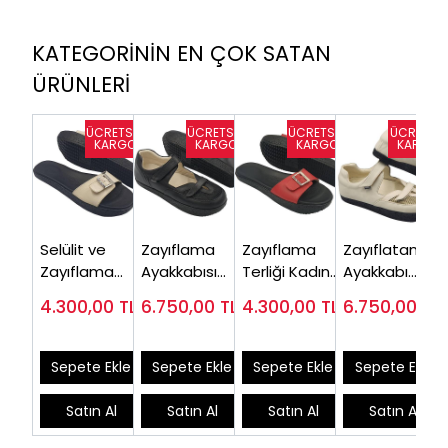
KATEGORİNİN EN ÇOK SATAN
ÜRÜNLERİ
Selülit ve
Zayıflama
Zayıflama
Zayıflatan
Zayıflama
Ayakkabısı
Terliği Kadın
Ayakkabı
Terliği Bayan
Kadın ZA32S
Kırmızı ZT22K
Kadın ZA32J
4.300,00
TL
6.750,00
TL
4.300,00
TL
6.750,00
TL
Bej ZT22J
Sepete Ekle
Sepete Ekle
Sepete Ekle
Sepete Ekle
Satın Al
Satın Al
Satın Al
Satın Al