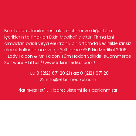
Bu sitede kullanılan resimler, metinler ve diğer tüm
içeriklerin telif hakları Etkin Medikal' e aittir. Firma izni
olmadan basılı veya elektronik bir ortamda kesinlikle izinsiz
olarak kullanılamaz ve çoğaltılamaz.
© Etkin Medikal 2006
- Lady Falcon & Mr. Falcon Tüm Hakları Saklıdır. eCommerce
Software -
https://www.etkinmedikal.com/
TEL: 0 (212) 671 20 21 Fax: 0 (212) 671 20
22
info
@etkinmedikal.com
®
PlatinMarket
E-Ticaret Sistemi
İle Hazırlanmıştır.