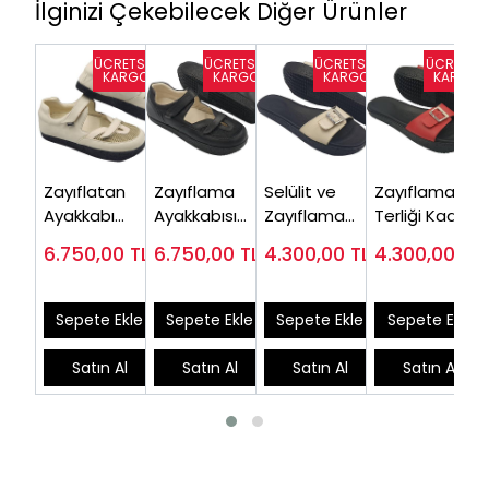
İlginizi Çekebilecek Diğer Ürünler
Zayıflatan
Zayıflama
Selülit ve
Zayıflama
Ayakkabı
Ayakkabısı
Zayıflama
Terliği Kadın
Kadın ZA32J
Kadın ZA32S
Terliği Bayan
Kırmızı ZT22K
6.750,00
TL
6.750,00
TL
4.300,00
TL
4.300,00
TL
Bej ZT22J
Sepete Ekle
Sepete Ekle
Sepete Ekle
Sepete Ekle
Satın Al
Satın Al
Satın Al
Satın Al