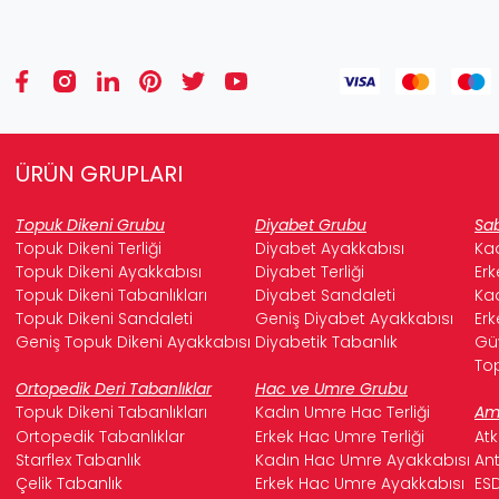
ÜRÜN GRUPLARI
Topuk Dikeni Grubu
Diyabet Grubu
Sab
Topuk Dikeni Terliği
Diyabet Ayakkabısı
Kad
Topuk Dikeni Ayakkabısı
Diyabet Terliği
Erk
Topuk Dikeni Tabanlıkları
Diyabet Sandaleti
Kad
Topuk Dikeni Sandaleti
Geniş Diyabet Ayakkabısı
Erk
Geniş Topuk Dikeni Ayakkabısı
Diyabetik Tabanlık
Güv
Top
Ortopedik Deri Tabanlıklar
Hac ve Umre Grubu
Topuk Dikeni Tabanlıkları
Kadın Umre Hac Terliği
Ame
Ortopedik Tabanlıklar
Erkek Hac Umre Terliği
Atk
Starflex Tabanlık
Kadın Hac Umre Ayakkabısı
Ant
Çelik Tabanlık
Erkek Hac Umre Ayakkabısı
ESD