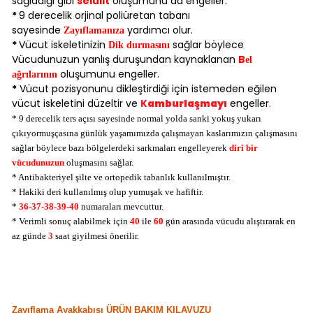
sağladığı gibi
selülit
oluşumunu da engeller.
*
9 derecelik orjinal poliüretan tabanı
sayesinde
yardımcı olur.
Zayıflamanıza
*
Vücut iskeletinizin
sağlar böylece
Dik durmasını
Vücudunuzun yanlış duruşundan kaynaklanan
B
el
oluşumunu engeller.
ağrılarının
*
Vücut pozisyonunu dikleştirdiği için istemeden eğilen
vücut iskeletini düzeltir ve
K
amburlaşmayı
engeller
.
* 9 derecelik ters açısı sayesinde normal yolda sanki yokuş yukarı
çıkıyormuşçasına günlük yaşamımızda çalışmayan kaslarımızın çalışmasını
sağlar böylece bazı bölgelerdeki sarkmaları engelleyerek
diri bir
vücudunuzun
oluşmasını sağlar.
* Antibakteriyel şilte ve ortopedik tabanlık kullanılmıştır.
* Hakiki deri kullanılmış olup yumuşak ve hafiftir.
*
36-37-38-39-40
numaraları mevcuttur.
* Verimli sonuç alabilmek için
40
ile
60
gün arasında vücudu alıştırarak en
az günde
3
saat giyilmesi önerilir.
Zayıflama Ayakkabısı ÜRÜN BAKIM KILAVUZU