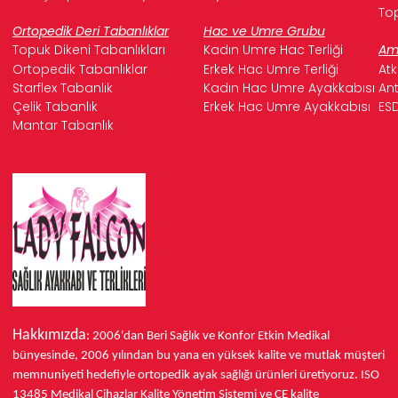
Top
Ortopedik Deri Tabanlıklar
Hac ve Umre Grubu
Topuk Dikeni Tabanlıkları
Kadın Umre Hac Terliği
Ame
Ortopedik Tabanlıklar
Erkek Hac Umre Terliği
Atk
Starflex Tabanlık
Kadın Hac Umre Ayakkabısı
Ant
Çelik Tabanlık
Erkek Hac Umre Ayakkabısı
ESD
Mantar Tabanlık
Hakkımızda
: 2006'dan Beri Sağlık ve Konfor
Etkin Medikal
bünyesinde,
2006 yılından bu yana
en yüksek kalite ve mutlak müşteri
memnuniyeti hedefiyle ortopedik ayak sağlığı ürünleri üretiyoruz.
ISO
13485
Medikal Cihazlar Kalite Yönetim Sistemi ve
CE
kalite