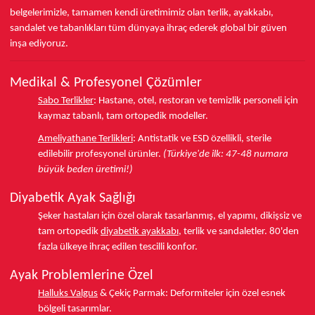
belgelerimizle, tamamen kendi üretimimiz olan terlik, ayakkabı,
sandalet ve tabanlıkları
tüm dünyaya ihraç ederek
global bir güven
inşa ediyoruz.
Medikal & Profesyonel Çözümler
Sabo Terlikler
:
Hastane, otel, restoran ve temizlik personeli için
kaymaz tabanlı, tam ortopedik modeller.
Ameliyathane Terlikleri
:
Antistatik ve ESD özellikli, sterile
edilebilir profesyonel ürünler.
(Türkiye'de ilk: 47-48 numara
büyük beden üretimi!)
Diyabetik Ayak Sağlığı
Şeker hastaları için özel olarak tasarlanmış, el yapımı, dikişsiz ve
tam ortopedik
diyabetik ayakkabı
, terlik ve sandaletler.
80'den
fazla ülkeye
ihraç edilen tescilli konfor.
Ayak Problemlerine Özel
Halluks Valgus
& Çekiç Parmak:
Deformiteler için özel esnek
bölgeli tasarımlar.