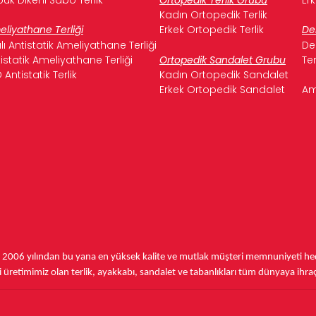
Kadın Ortopedik Terlik
liyathane Terliği
Erkek Ortopedik Terlik
De
ılı Antistatik Ameliyathane Terliği
De
istatik Ameliyathane Terliği
Ortopedik Sandalet Grubu
Te
 Antistatik Terlik
Kadın Ortopedik Sandalet
Erkek Ortopedik Sandalet
Am
,
2006 yılından bu yana
en yüksek kalite ve mutlak müşteri memnuniyeti hede
üretimimiz olan terlik, ayakkabı, sandalet ve tabanlıkları
tüm dünyaya ihra