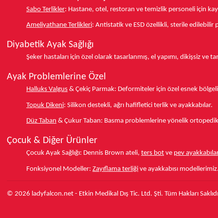
Sabo Terlikler
:
Hastane, otel, restoran ve temizlik personeli için k
Ameliyathane Terlikleri
:
Antistatik ve ESD özellikli, sterile edilebili
Diyabetik Ayak Sağlığı
Şeker hastaları için özel olarak tasarlanmış, el yapımı, dikişsiz ve 
Ayak Problemlerine Özel
Halluks Valgus
& Çekiç Parmak:
Deformiteler için özel esnek bölgeli
Topuk Dikeni
:
Silikon destekli, ağrı hafifletici terlik ve ayakkabılar.
Düz Taban
& Çukur Taban:
Basma problemlerine yönelik ortopedik d
Çocuk & Diğer Ürünler
Çocuk Ayak Sağlığı:
Dennis Brown ateli,
ters bot
ve
pev ayakkabılar
Fonksiyonel Modeller:
Zayıflama terliği
ve ayakkabısı modellerimiz
© 2026 ladyfalcon.net - Etkin Medikal Dış Tic. Ltd. Şti. Tüm Hakları Saklıdı