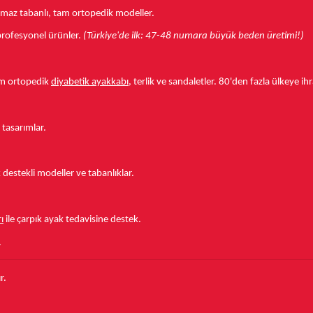
aymaz tabanlı, tam ortopedik modeller.
r profesyonel ürünler.
(Türkiye'de ilk: 47-48 numara büyük beden üretimi!)
tam ortopedik
diyabetik ayakkabı
, terlik ve sandaletler.
80'den fazla ülkeye
ihr
 tasarımlar.
estekli modeller ve tabanlıklar.
ı
ile çarpık ayak tedavisine destek.
.
r.