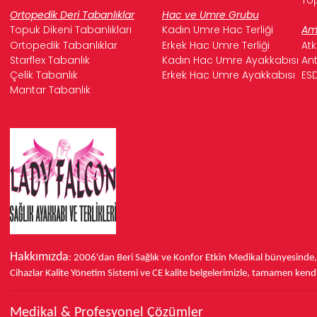
Ortopedik Deri Tabanlıklar
Hac ve Umre Grubu
Topuk Dikeni Tabanlıkları
Kadın Umre Hac Terliği
Ame
Ortopedik Tabanlıklar
Erkek Hac Umre Terliği
Atk
Starflex Tabanlık
Kadın Hac Umre Ayakkabısı
Ant
Çelik Tabanlık
Erkek Hac Umre Ayakkabısı
ESD
Mantar Tabanlık
Hakkımızda
: 2006'dan Beri Sağlık ve Konfor
Etkin Medikal bünyesinde
Cihazlar Kalite Yönetim Sistemi ve
CE
kalite belgelerimizle, tamamen kendi 
Medikal & Profesyonel Çözümler