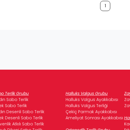
1
o Terlik Grubu
Halluks Valgus Grubu
Za
ın Sabo Terlik
Halluks Valgus Ayakkabısı
Za
ek Sabo Terlik
Halluks Valgus Terliği
Za
ın Desenli Sabo Terlik
Çekiç Parmak Ayakkabısı
ek Desenli Sabo Terlik
Ameliyat Sonrası Ayakkabısı
Ha
enlik Atkılı Sabo Terlik
Ka
uk Dikeni Sabo Terlik
Ortopedik Terlik Grubu
Er