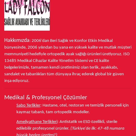
Hakkımızda
: 2006'dan Beri Sağlık ve Konfor
Etkin Medikal
bünyesinde,
2006 yılından bu yana
en yüksek kalite ve mutlak müşteri
memnuniyeti hedefiyle ortopedik ayak sağlığı ürünleri üretiyoruz.
ISO
13485
Medikal Cihazlar Kalite Yönetim Sistemi ve
CE
kalite
belgelerimizle, tamamen kendi üretimimiz olan terlik, ayakkabı,
sandalet ve tabanlıkları
tüm dünyaya ihraç ederek
global bir güven
inşa ediyoruz.
Medikal & Profesyonel Çözümler
Sabo Terlikler
:
Hastane, otel, restoran ve temizlik personeli için
kaymaz tabanlı, tam ortopedik modeller.
Ameliyathane Terlikleri
:
Antistatik ve ESD özellikli, sterile
edilebilir profesyonel ürünler.
(Türkiye'de ilk: 47-48 numara
büyük beden üretimi!)