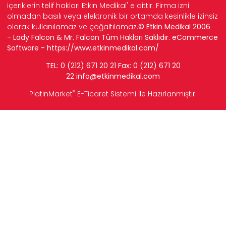
içeriklerin telif hakları Etkin Medikal' e aittir. Firma izni
olmadan basılı veya elektronik bir ortamda kesinlikle izinsiz
olarak kullanılamaz ve çoğaltılamaz.
© Etkin Medikal 2006
- Lady Falcon & Mr. Falcon Tüm Hakları Saklıdır. eCommerce
Software -
https://www.etkinmedikal.com/
TEL: 0 (212) 671 20 21 Fax: 0 (212) 671 20
22
info
@etkinmedikal.com
®
PlatinMarket
E-Ticaret Sistemi
İle Hazırlanmıştır.