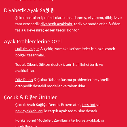
Diyabetik Ayak Sağlığı
Şeker hastaları için özel olarak tasarlanmış, el yapımı, dikişsiz ve
tam ortopedik
diyabetik ayakkabı
, terlik ve sandaletler.
80'den
fazla ülkeye
ihraç edilen tescilli konfor.
Ayak Problemlerine Özel
Halluks Valgus
& Çekiç Parmak:
Deformiteler için özel esnek
bölgeli tasarımlar.
Topuk Dikeni
:
Silikon destekli, ağrı hafifletici terlik ve
ayakkabılar.
Düz Taban
& Çukur Taban:
Basma problemlerine yönelik
ortopedik destekli modeller ve tabanlıklar.
Çocuk & Diğer Ürünler
Çocuk Ayak Sağlığı:
Dennis Brown ateli,
ters bot
ve
pev ayakkabıları
ile çarpık ayak tedavisine destek.
Fonksiyonel Modeller:
Zayıflama terliği
ve ayakkabısı
modellerimiz.