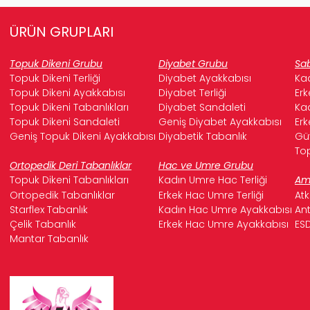
ÜRÜN GRUPLARI
Topuk Dikeni Grubu
Diyabet Grubu
Sab
Topuk Dikeni Terliği
Diyabet Ayakkabısı
Kad
Topuk Dikeni Ayakkabısı
Diyabet Terliği
Erk
Topuk Dikeni Tabanlıkları
Diyabet Sandaleti
Kad
Topuk Dikeni Sandaleti
Geniş Diyabet Ayakkabısı
Erk
Geniş Topuk Dikeni Ayakkabısı
Diyabetik Tabanlık
Güv
Top
Ortopedik Deri Tabanlıklar
Hac ve Umre Grubu
Topuk Dikeni Tabanlıkları
Kadın Umre Hac Terliği
Ame
Ortopedik Tabanlıklar
Erkek Hac Umre Terliği
Atk
Starflex Tabanlık
Kadın Hac Umre Ayakkabısı
Ant
Çelik Tabanlık
Erkek Hac Umre Ayakkabısı
ESD
Mantar Tabanlık