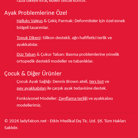
fazla ülkeye
ihraç edilen tescilli konfor.
Ayak Problemlerine Özel
Halluks Valgus
& Çekiç Parmak:
Deformiteler için özel esnek
bölgeli tasarımlar.
Topuk Dikeni
:
Silikon destekli, ağrı hafifletici terlik ve
ayakkabılar.
Düz Taban
& Çukur Taban:
Basma problemlerine yönelik
ortopedik destekli modeller ve tabanlıklar.
Çocuk & Diğer Ürünler
Çocuk Ayak Sağlığı:
Dennis Brown ateli,
ters bot
ve
pev ayakkabıları
ile çarpık ayak tedavisine destek.
Fonksiyonel Modeller:
Zayıflama terliği
ve ayakkabısı
modellerimiz.
© 2026 ladyfalcon.net - Etkin Medikal Dış Tic. Ltd. Şti. Tüm Hakları
Saklıdır.