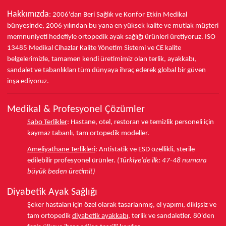
Hakkımızda
: 2006'dan Beri Sağlık ve Konfor
Etkin Medikal
bünyesinde,
2006 yılından bu yana
en yüksek kalite ve mutlak müşteri
memnuniyeti hedefiyle ortopedik ayak sağlığı ürünleri üretiyoruz.
ISO
13485
Medikal Cihazlar Kalite Yönetim Sistemi ve
CE
kalite
belgelerimizle, tamamen kendi üretimimiz olan terlik, ayakkabı,
sandalet ve tabanlıkları
tüm dünyaya ihraç ederek
global bir güven
inşa ediyoruz.
Medikal & Profesyonel Çözümler
Sabo Terlikler
:
Hastane, otel, restoran ve temizlik personeli için
kaymaz tabanlı, tam ortopedik modeller.
Ameliyathane Terlikleri
:
Antistatik ve ESD özellikli, sterile
edilebilir profesyonel ürünler.
(Türkiye'de ilk: 47-48 numara
büyük beden üretimi!)
Diyabetik Ayak Sağlığı
Şeker hastaları için özel olarak tasarlanmış, el yapımı, dikişsiz ve
tam ortopedik
diyabetik ayakkabı
, terlik ve sandaletler.
80'den