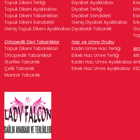
Topuk Dikeni Terliği
Diyabet Ayakkabısı
Kad
Topuk Dikeni Ayakkabısı
Diyabet Terliği
Erk
Topuk Dikeni Tabanlıkları
Diyabet Sandaleti
Kad
Topuk Dikeni Sandaleti
Geniş Diyabet Ayakkabısı
Erk
Geniş Topuk Dikeni Ayakkabısı
Diyabetik Tabanlık
Güv
Top
Ortopedik Deri Tabanlıklar
Hac ve Umre Grubu
Topuk Dikeni Tabanlıkları
Kadın Umre Hac Terliği
Ame
Ortopedik Tabanlıklar
Erkek Hac Umre Terliği
Atk
Starflex Tabanlık
Kadın Hac Umre Ayakkabısı
Ant
Çelik Tabanlık
Erkek Hac Umre Ayakkabısı
ESD
Mantar Tabanlık