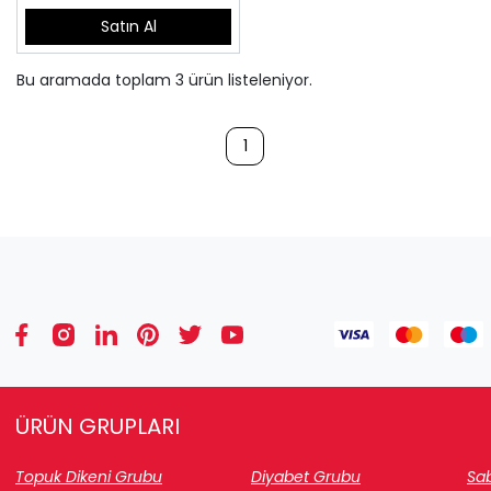
Satın Al
Bu aramada toplam
3
ürün listeleniyor.
1
ÜRÜN GRUPLARI
Topuk Dikeni Grubu
Diyabet Grubu
Sab