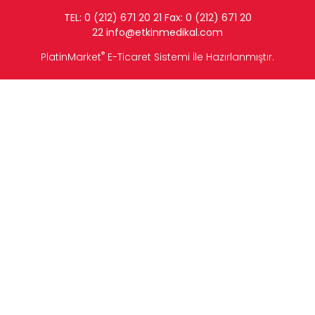
TEL: 0 (212) 671 20 21 Fax: 0 (212) 671 20
22
info
@etkinmedikal.com
®
PlatinMarket
E-Ticaret Sistemi
İle Hazırlanmıştır.