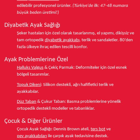
edilebilir profesyonel ürünler.
(Türkiye'de ilk: 47-48 numara
büyük beden üretimi!)
Diyabetik Ayak Sağlığı
Şeker hastaları için özel olarak tasarlanmış, el yapımı, dikişsiz ve
tam ortopedik
diyabetik ayakkabı
, terlik ve sandaletler.
80'den
fazla ülkeye
ihraç edilen tescilli konfor.
Ayak Problemlerine Özel
Halluks Valgus
& Çekiç Parmak:
Deformiteler için özel esnek
bölgeli tasarımlar.
Topuk Dikeni
:
Silikon destekli, ağrı hafifletici terlik ve
ayakkabılar.
Düz Taban
& Çukur Taban:
Basma problemlerine yönelik
ortopedik destekli modeller ve tabanlıklar.
Çocuk & Diğer Ürünler
Çocuk Ayak Sağlığı:
Dennis Brown ateli,
ters bot
ve
pev ayakkabıları
ile çarpık ayak tedavisine destek.