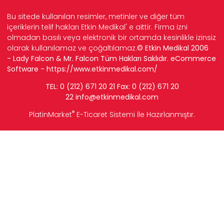
Bu sitede kullanılan resimler, metinler ve diğer tüm
içeriklerin telif hakları Etkin Medikal' e aittir. Firma izni
olmadan basılı veya elektronik bir ortamda kesinlikle izinsiz
olarak kullanılamaz ve çoğaltılamaz.
© Etkin Medikal 2006
- Lady Falcon & Mr. Falcon Tüm Hakları Saklıdır. eCommerce
Software -
https://www.etkinmedikal.com/
TEL: 0 (212) 671 20 21 Fax: 0 (212) 671 20
22
info
@etkinmedikal.com
®
PlatinMarket
E-Ticaret Sistemi
İle Hazırlanmıştır.