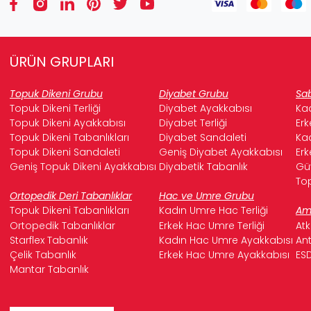
ÜRÜN GRUPLARI
Topuk Dikeni Grubu
Diyabet Grubu
Sab
Topuk Dikeni Terliği
Diyabet Ayakkabısı
Kad
Topuk Dikeni Ayakkabısı
Diyabet Terliği
Erk
Topuk Dikeni Tabanlıkları
Diyabet Sandaleti
Kad
Topuk Dikeni Sandaleti
Geniş Diyabet Ayakkabısı
Erk
Geniş Topuk Dikeni Ayakkabısı
Diyabetik Tabanlık
Güv
Top
Ortopedik Deri Tabanlıklar
Hac ve Umre Grubu
Topuk Dikeni Tabanlıkları
Kadın Umre Hac Terliği
Ame
Ortopedik Tabanlıklar
Erkek Hac Umre Terliği
Atk
Starflex Tabanlık
Kadın Hac Umre Ayakkabısı
Ant
Çelik Tabanlık
Erkek Hac Umre Ayakkabısı
ESD
Mantar Tabanlık