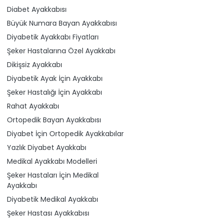
Diabet Ayakkabısı
Büyük Numara Bayan Ayakkabısı
Diyabetik Ayakkabı Fiyatları
Şeker Hastalarına Özel Ayakkabı
Dikişsiz Ayakkabı
Diyabetik Ayak İçin Ayakkabı
Şeker Hastalığı İçin Ayakkabı
Rahat Ayakkabı
Ortopedik Bayan Ayakkabısı
Diyabet İçin Ortopedik Ayakkabılar
Yazlık Diyabet Ayakkabı
Medikal Ayakkabı Modelleri
Şeker Hastaları İçin Medikal
Ayakkabı
Diyabetik Medikal Ayakkabı
Şeker Hastası Ayakkabısı