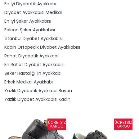
En İyi Diyabetik Ayakkabı
Diyabet Ayakkabısı Medikal
En İyi Şeker Ayakkabısı
Falcon Şeker Ayakkabısı
İstanbul Diyabet Ayakkabısı
Kadın Ortopedik Diyabet Ayakkabısı
Rahat Diyabetik Ayakkabı
En Rahat Diyabet Ayakkabısı
Şeker Hastalığı İin Ayakkabı
Erkek Medikal Ayakkabı
Yazlık Diyabetik Ayakkabı Bayan
Yazlık Diyabet Ayakkabısı Kadın