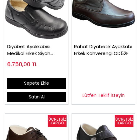
Diyabet Ayakkabısı
Rahat Diyabetik Ayakkabı
Medikal Erkek Siyah
Erkek Kahverengi OD52F
OD53S
6.750,00
TL
Sepete Ekle
Lütfen Teklif İsteyin
Satın Al