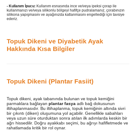
- Kullanım İpucu:
Kullanım esnasında ince ve/veya ipeksi çorap ile
kullanmanızı ve/veya silikonlu bölgeyi hafifçe pudralamanız, çorabınızın
silikona yapışmasını ve ayağınızda katlanmasını engellediği için tavsiye
ederiz.
Topuk Dikeni ve Diyabetik Ayak
Hakkında Kısa Bilgiler
Topuk Dikeni (Plantar Fasiit)
Topuk dikeni, ayak tabanında bulunan ve topuk kemiğini
parmaklara bağlayan
plantar fasya
adlı bağ dokusunun
iltihaplanmasıdır. Bu iltihaplanma, topuk kemiğinin altında sivri
bir çıkıntı (diken) oluşumuna yol açabilir. Genellikle sabahları
veya uzun süre oturduktan sonra atılan ilk adımlarda keskin bir
ağrı hissedilir. Doğru ayakkabı seçimi, bu ağrıyı hafifletmede ve
rahatlamada kritik bir rol oynar.