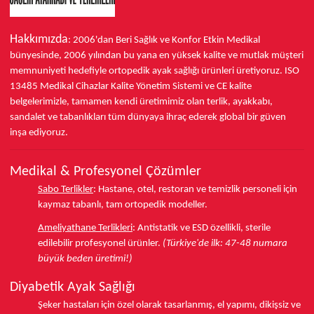
Hakkımızda
: 2006'dan Beri Sağlık ve Konfor
Etkin Medikal
bünyesinde,
2006 yılından bu yana
en yüksek kalite ve mutlak müşteri
memnuniyeti hedefiyle ortopedik ayak sağlığı ürünleri üretiyoruz.
ISO
13485
Medikal Cihazlar Kalite Yönetim Sistemi ve
CE
kalite
belgelerimizle, tamamen kendi üretimimiz olan terlik, ayakkabı,
sandalet ve tabanlıkları
tüm dünyaya ihraç ederek
global bir güven
inşa ediyoruz.
Medikal & Profesyonel Çözümler
Sabo Terlikler
:
Hastane, otel, restoran ve temizlik personeli için
kaymaz tabanlı, tam ortopedik modeller.
Ameliyathane Terlikleri
:
Antistatik ve ESD özellikli, sterile
edilebilir profesyonel ürünler.
(Türkiye'de ilk: 47-48 numara
büyük beden üretimi!)
Diyabetik Ayak Sağlığı
Şeker hastaları için özel olarak tasarlanmış, el yapımı, dikişsiz ve