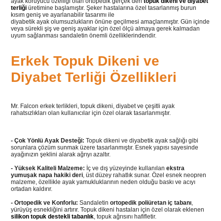
ayak koruyucu özelliği olan ortopedik gerçek deri
topuk dikeni ve diyabet
terliği
üretimine başlamıştır. Şeker hastalarına özel tasarlanmış burun
kısım geniş ve ayarlanabilir tasarımı ile
diyabetik ayak olumsuzlukların önüne geçilmesi amaçlanmıştır. Gün içinde
veya sürekli şiş ve geniş ayaklar için özel ölçü almaya gerek kalmadan
uyum sağlanması sandaletin önemli özelliklerindendir.
Erkek Topuk Dikeni ve
Diyabet Terliği Özellikleri
Mr. Falcon erkek terlikleri, topuk dikeni, diyabet ve çeşitli ayak
rahatsızlıkları olan kullanıcılar için özel olarak tasarlanmıştır.
- Çok Yönlü Ayak Desteği:
Topuk dikeni ve diyabetik ayak sağlığı gibi
sorunlara çözüm sunmak üzere tasarlanmıştır. Esnek yapısı sayesinde
ayağınızın şeklini alarak ağrıyı azaltır.
- Yüksek Kaliteli Malzeme:
İç ve dış yüzeyinde kullanılan
ekstra
yumuşak napa hakiki deri
, üst düzey rahatlık sunar. Özel esnek neopren
malzeme, özellikle ayak yamukluklarının neden olduğu baskı ve acıyı
ortadan kaldırır.
- Ortopedik ve Konforlu:
Sandaletin
ortopedik poliüretan iç tabanı
,
yürüyüş esnekliğini artırır. Topuk dikeni hastaları için özel olarak eklenen
silikon topuk destekli tabanlık
, topuk ağrısını hafifletir.