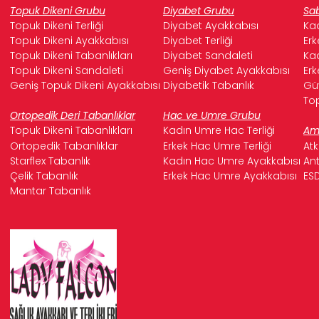
Topuk Dikeni Grubu
Diyabet Grubu
Sab
Topuk Dikeni Terliği
Diyabet Ayakkabısı
Kad
Topuk Dikeni Ayakkabısı
Diyabet Terliği
Erk
Topuk Dikeni Tabanlıkları
Diyabet Sandaleti
Kad
Topuk Dikeni Sandaleti
Geniş Diyabet Ayakkabısı
Erk
Geniş Topuk Dikeni Ayakkabısı
Diyabetik Tabanlık
Güv
Top
Ortopedik Deri Tabanlıklar
Hac ve Umre Grubu
Topuk Dikeni Tabanlıkları
Kadın Umre Hac Terliği
Ame
Ortopedik Tabanlıklar
Erkek Hac Umre Terliği
Atk
Starflex Tabanlık
Kadın Hac Umre Ayakkabısı
Ant
Çelik Tabanlık
Erkek Hac Umre Ayakkabısı
ESD
Mantar Tabanlık