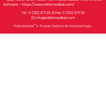
Software -
https://www.etkinmedikal.com/
TEL: 0 (212) 671 20 21 Fax: 0 (212) 671 20
22
info
@etkinmedikal.com
®
PlatinMarket
E-Ticaret Sistemi
İle Hazırlanmıştır.