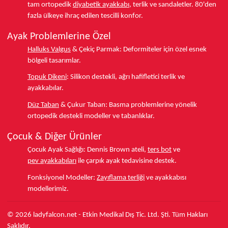
tam ortopedik
diyabetik ayakkabı
, terlik ve sandaletler.
80'den
fazla ülkeye
ihraç edilen tescilli konfor.
Ayak Problemlerine Özel
Halluks Valgus
& Çekiç Parmak:
Deformiteler için özel esnek
bölgeli tasarımlar.
Topuk Dikeni
:
Silikon destekli, ağrı hafifletici terlik ve
ayakkabılar.
Düz Taban
& Çukur Taban:
Basma problemlerine yönelik
ortopedik destekli modeller ve tabanlıklar.
Çocuk & Diğer Ürünler
Çocuk Ayak Sağlığı:
Dennis Brown ateli,
ters bot
ve
pev ayakkabıları
ile çarpık ayak tedavisine destek.
Fonksiyonel Modeller:
Zayıflama terliği
ve ayakkabısı
modellerimiz.
© 2026 ladyfalcon.net - Etkin Medikal Dış Tic. Ltd. Şti. Tüm Hakları
Saklıdır.