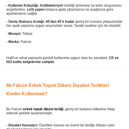
- Kullanım Kolaylığı:
Antibakteriyel
özelliği terlemeyi ve koku oluşumunu
engellerken,
cırtlı yapısı
kolayca giyip çıkarmanızı ve ayağınıza göre
ayarlamanızı sağlar.
- Geniş Numara Aralığı:
40'dan 45'e kadar
geniş bir numara yelpazesiyle
her ayak yapısına uygun seçenekler sunar. Taraklı ayaklar için de idealdir.
-
Menşei:
Tükiye
- Marka:
Falcon
Hafif ve rahat yapısıyla günlük kullanıma uygun olan bu sandalet,
CE ve
ISO kalite belgelerine sahiptir.
Mr.Falcon Erkek Topuk Dikeni Diyabet Terlikleri
Kimler Kullanmalı?
Bu Falcon
erkek topuk dikeni terliği
, geniş bir kullanıcı kitlesine hitap
edecek şekilde tasarlanmıştır.
- Diyabet Hastaları:
Özellikle hassas ve özenli bir terliğe ihtiyacı olan