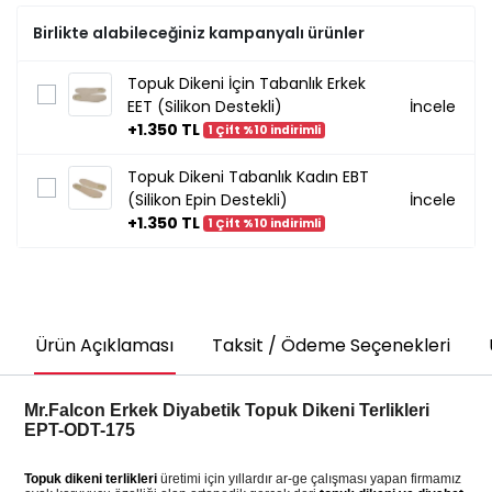
Birlikte alabileceğiniz kampanyalı ürünler
Topuk Dikeni İçin Tabanlık Erkek
EET (Silikon Destekli)
İncele
+1.350 TL
1 Çift %10 indirimli
Topuk Dikeni Tabanlık Kadın EBT
(Silikon Epin Destekli)
İncele
+1.350 TL
1 Çift %10 indirimli
Ürün Açıklaması
Taksit / Ödeme Seçenekleri
Mr.Falcon Erkek Diyabetik Topuk Dikeni Terlikleri
EPT-ODT-175
Topuk dikeni terlikleri
üretimi için yıllardır ar-ge çalışması yapan firmamız