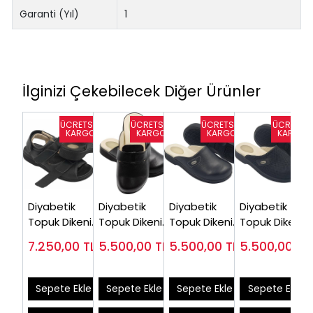
Garanti (Yıl)
1
İlginizi Çekebilecek Diğer Ürünler
Diyabetik
Diyabetik
Diyabetik
Diyabetik
Topuk Dikeni
Topuk Dikeni
Topuk Dikeni
Topuk Dikeni
Sandaleti
Terliği
Terliği Erkek
Terliği Erkek
7.250,00
TL
5.500,00
TL
5.500,00
TL
5.500,00
TL
Erkek EPT-
EPTODT175S (
Siyah
Yazlık Siyah
ODS110
Çok satılan)
EPTODT170S
EPTODTY170
Sepete Ekle
Sepete Ekle
Sepete Ekle
Sepete Ekle