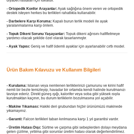
diyabet hastaları için idealdir.
-
Ortopedik Konfor Arayanlar:
Ayak sağlığına önem veren ve ortopedik
destek isteyen herkes bu terlikleri rahatlıkla kullanabilir.
-
Darbelere Karşı Koruma:
Kapalı burun terlik modeli ile ayak
yaralanmalarına karşı önlem.
-
Topuk Dikeni Sorunu Yaşayanlar:
Topuk dikeni ağrısını hafifletmeye
yardımcı olacak şekilde özel olarak tasarlanmıştır.
-
Ayak Yapısı:
Geniş ve hafif ödemli ayaklar için ayarlanabilir cırtlı model.
Ürün Bakım Kılavuzu ve Kullanım Bilgileri
- Kurulama:
Islanan veya nemlenen terliklerinizi çamurunu ve kirini hafif
nemli bir bezle temizleyip, havadar bir ortamda kendi halinde kurutmanızı
tavsiye ederiz. Direkt güneş ışığı, kalorifer veya soba gibi yüksek ısıyla
kurutmaktan kaçının, bu durum terliklerin bozulmasına yol açabilir.
- Makine Yıkaması:
Hakiki deri grubundan hiçbir ürünümüzü makinede
yıkamayınız.
- Garanti:
Falcon terlikleri taban kırılmasına karşı 1 yıl garantisi vardır.
- Üretim Hatası Dışı:
Sürtme ve çarpma gibi sebeplerden dolayı meydana
gelen çizilme, yırtılma gibi sorunlar üretim hatası olarak değerlendirilmez.